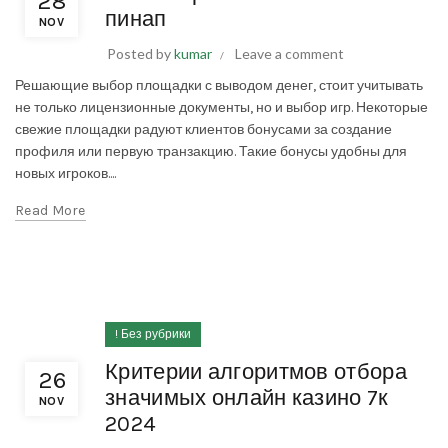
28
пинап
NOV
Posted by
kumar
Leave a comment
Решающие выбор площадки с выводом денег, стоит учитывать
не только лицензионные документы, но и выбор игр. Некоторые
свежие площадки радуют клиентов бонусами за создание
профиля или первую транзакцию. Такие бонусы удобны для
новых игроков....
Read More
! Без рубрики
Критерии алгоритмов отбора
26
значимых онлайн казино 7к
NOV
2024