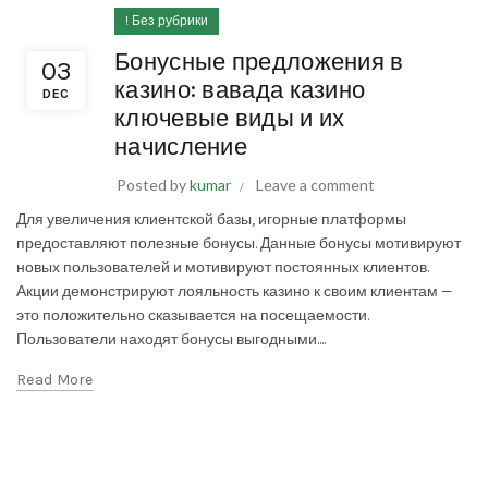
! Без рубрики
Бонусные предложения в
03
казино: вавада казино
DEC
ключевые виды и их
начисление
Posted by
kumar
Leave a comment
Для увеличения клиентской базы, игорные платформы
предоставляют полезные бонусы. Данные бонусы мотивируют
новых пользователей и мотивируют постоянных клиентов.
Акции демонстрируют лояльность казино к своим клиентам —
это положительно сказывается на посещаемости.
Пользователи находят бонусы выгодными....
Read More