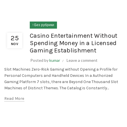
! Без рубрики
Casino Entertainment Without
25
Spending Money in a Licensed
NOV
Gaming Establishment
Posted by
kumar
Leave a comment
Slot Machines Zero-Risk Gaming without Opening a Profile for
Personal Computers and Handheld Devices In a Authorized
Gaming Platform 7 slots, there are Beyond One Thousand Slot
Machines of Distinct Themes. The Catalog is Constantly...
Read More