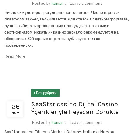
Posted by
kumar
Leave a comment
Число симуляторов регулярно пополняется. Число игровых
платформ также увеличивается. Для ставок в платном формате,
лучше выбирать проверенные площадки с отзывами и
сертификатом. Искать 7к казино зеркало рекомендуется на
обзорниках. Обзорные порталы публикуют только
проверенную...
DISMISS
Read More
! Без рубрики
SeaStar casino Dijital Casino
26
Ýçerikleriyle Heyecan Dorukta
NOV
Posted by
kumar
Leave a comment
SeaStar casino Eðlence Merkezi Ortamý, Kullanýcýlarýna