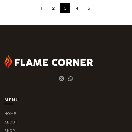
1
2
3
4
5
MENU
HOME
ABOUT
SHOP