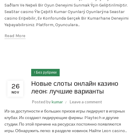
Saðlam Ve Neþeli Bir Oyun Deneyimi Sunmak Ýçin Geliþtirilmiþtir.
SeaStar casino Ýle Çeþitli Kumar Oyunlarý Oyunlarýna Seastar
casino Eriþebilir, Ev Konforunda Gerçek Bir Kumarhane Deneyimi
Yaþayabilirsiniz. Platform, Oyunculara...
Read More
! Без рубрики
Новые слоты онлайн казино
26
леон: лучшие варианты
NOV
Posted by
kumar
Leave a comment
Из-за доступности и больших призов игры лидируют в игорных
клубах. Их создают лидирующие фирмы: Playtech и другие
студии. По этой причине на ресурсах постоянно появляются
игры. Обнаружить легко: в разделе новинок. Найти Leon casino...