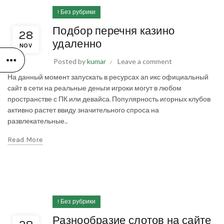
! Без рубрики
Подбор перечня казино
28
удаленно
NOV
Posted by
kumar
Leave a comment
На данный момент запускать в ресурсах ап икс официальный
сайт в сети на реальные деньги игроки могут в любом
пространстве с ПК или девайса. Популярность игорных клубов
активно растет ввиду значительного спроса на
развлекательные...
Read More
! Без рубрики
Разнообразие слотов на сайте