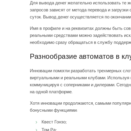
Для вывода денег желательно использовать те ж
запросов зависят от метода перевода и загрузки
суток. Вывод денег осуществляется по окончани
Имя в профиле и на реквизитах должны быть сов
реальными средствами можно задействовать ис
необходимо сразу обращаться в службу поддерж
Разнообразие автоматов в кл
Инновации помогли разработать трехмерных слот
виртуальными и реальными клубами. Используя в
коммуницируя с соперниками и дилерами. Сегодня
на одной платформе.
Хотя инновации продолжаются, самыми популярны
бонусными функциями:
Квест Гонзо;
Том Ра;