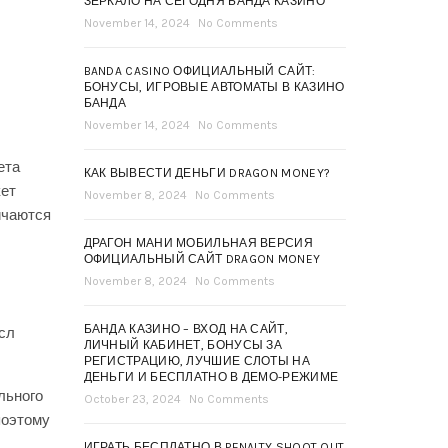
ЗЕРКАЛО НА СЕГОДНЯ БАНДА КАЗИНО
November 14, 2024
No Comments
BANDA CASINO ОФИЦИАЛЬНЫЙ САЙТ:
БОНУСЫ, ИГРОВЫЕ АВТОМАТЫ В КАЗИНО
БАНДА
November 14, 2024
No Comments
ета
КАК ВЫВЕСТИ ДЕНЬГИ DRAGON MONEY?
кет
November 8, 2024
No Comments
ичаются
ДРАГОН МАНИ МОБИЛЬНАЯ ВЕРСИЯ
ОФИЦИАЛЬНЫЙ САЙТ DRAGON MONEY
November 8, 2024
No Comments
БАНДА КАЗИНО – ВХОД НА САЙТ,
сл
ЛИЧНЫЙ КАБИНЕТ, БОНУСЫ ЗА
РЕГИСТРАЦИЮ, ЛУЧШИЕ СЛОТЫ НА
ДЕНЬГИ И БЕСПЛАТНО В ДЕМО-РЕЖИМЕ
льного
October 23, 2024
No Comments
поэтому
ИГРАТЬ БЕСПЛАТНО В PENALTY SHOOT OUT