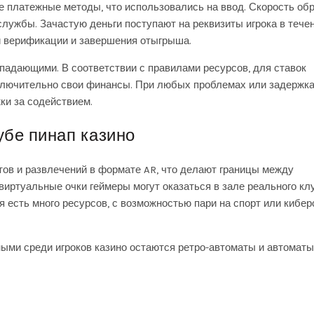
е платежные методы, что использовались на ввод. Скорость об
 службы. Зачастую деньги поступают на реквизиты игрока в тече
и верификации и завершения отыгрыша.
падающими. В соответствии с правилами ресурсов, для ставок
ключительно свои финансы. При любых проблемах или задержк
ки за содействием.
убе пинап казино
ов и развлечений в формате AR, что делают границы между
иртуальные очки геймеры могут оказаться в зале реального кл
 есть много ресурсов, с возможностью пари на спорт или кибер
ми среди игроков казино остаются ретро-автоматы и автоматы