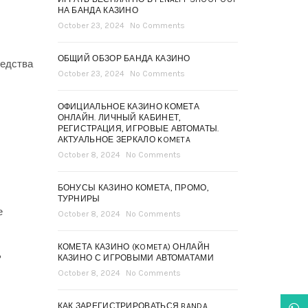
НА БАНДА КАЗИНО
October 23, 2024
No Comments
ОБЩИЙ ОБЗОР БАНДА КАЗИНО
редства
October 23, 2024
No Comments
ОФИЦИАЛЬНОЕ КАЗИНО КОМЕТА
ОНЛАЙН. ЛИЧНЫЙ КАБИНЕТ,
РЕГИСТРАЦИЯ, ИГРОВЫЕ АВТОМАТЫ.
АКТУАЛЬНОЕ ЗЕРКАЛО KOMETA
October 8, 2024
No Comments
БОНУСЫ КАЗИНО КОМЕТА, ПРОМО,
ТУРНИРЫ
е
October 8, 2024
No Comments
КОМЕТА КАЗИНО (KOMETA) ОНЛАЙН
ь
КАЗИНО С ИГРОВЫМИ АВТОМАТАМИ
October 8, 2024
No Comments
КАК ЗАРЕГИСТРИРОВАТЬСЯ BANDA
What