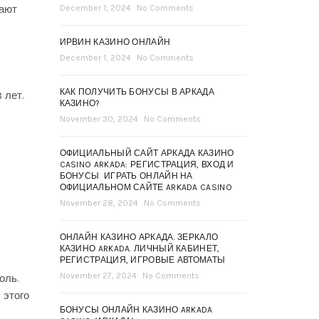
вают
December 1, 2024
No Comments
ИРВИН КАЗИНО ОНЛАЙН
December 1, 2024
No Comments
КАК ПОЛУЧИТЬ БОНУСЫ В АРКАДА
 лет.
КАЗИНО?
November 30, 2024
No Comments
ОФИЦИАЛЬНЫЙ САЙТ АРКАДА КАЗИНО
CASINO ARKADA: РЕГИСТРАЦИЯ, ВХОД И
БОНУСЫ ️ ИГРАТЬ ОНЛАЙН НА
ОФИЦИАЛЬНОМ САЙТЕ ARKADA CASINO
November 28, 2024
No Comments
ОНЛАЙН КАЗИНО АРКАДА. ЗЕРКАЛО
КАЗИНО ARKADA. ЛИЧНЫЙ КАБИНЕТ,
РЕГИСТРАЦИЯ, ИГРОВЫЕ АВТОМАТЫ
November 27, 2024
No Comments
оль.
 этого
БОНУСЫ ОНЛАЙН КАЗИНО ARKADA