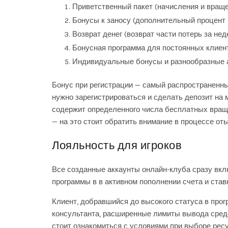
Приветственный пакет (начисления и враще
Бонусы к заносу (дополнительный процент к
Возврат денег (возврат части потерь за нед
Бонусная программа для постоянных клиен
Индивидуальные бонусы и разнообразные 
Бонус при регистрации — самый распространенны
нужно зарегистрироваться и сделать депозит на 
содержит определенного числа бесплатных враще
— на это стоит обратить внимание в процессе от
Лояльность для игроков
Все созданные аккаунты онлайн-клуба сразу вк
программы в в активном пополнении счета и ставк
Клиент, добравшийся до высокого статуса в про
консультанта, расширенные лимиты вывода средс
стоит ознакомиться с условиями при выборе рес