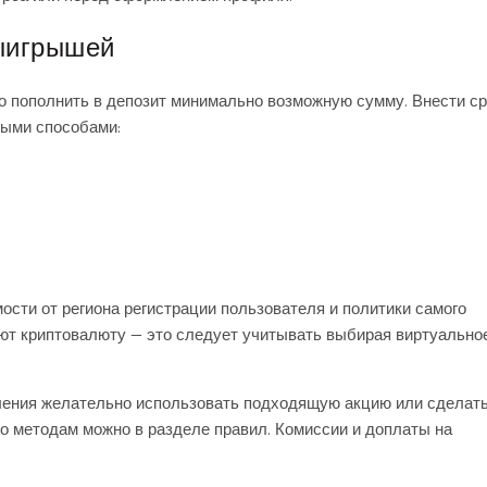
выигрышей
но пополнить в депозит минимально возможную сумму. Внести с
ными способами:
ости от региона регистрации пользователя и политики самого
ют криптовалюту — это следует учитывать выбирая виртуально
сления желательно использовать подходящую акцию или сделат
по методам можно в разделе правил. Комиссии и доплаты на