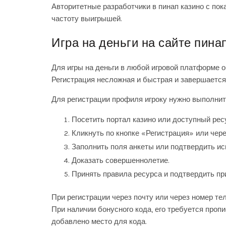
Авторитетные разработчики в
пинап казино
с пок
частоту выигрышей.
Игра на деньги на сайте пина
Для игры на деньги в любой игровой платформе о
Регистрация несложная и быстрая и завершается 
Для регистрации профиля игроку нужно выполнит
Посетить портал казино или доступный рес
Кликнуть по кнопке «Регистрация» или чер
Заполнить поля анкеты или подтвердить ис
Доказать совершеннолетие.
Принять правила ресурса и подтвердить пр
При регистрации через почту или через номер т
При наличии бонусного кода, его требуется про
добавлено место для кода.