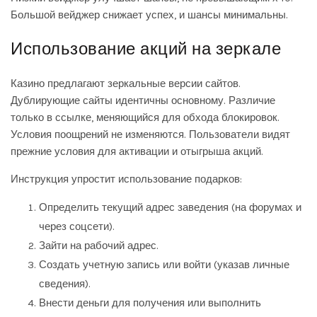
Большой вейджер снижает успех, и шансы минимальны.
Использование акций на зеркале
Казино предлагают зеркальные версии сайтов.
Дублирующие сайты идентичны основному. Различие
только в ссылке, меняющийся для обхода блокировок.
Условия поощрений не изменяются. Пользователи видят
прежние условия для активации и отыгрыша акций.
Инструкция упростит использование подарков:
Определить текущий адрес заведения (на форумах и
через соцсети).
Зайти на рабочий адрес.
Создать учетную запись или войти (указав личные
сведения).
Внести деньги для получения или выполнить