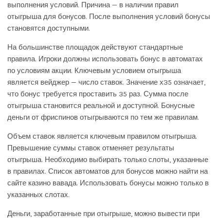
выполнения условий. Причина — в наличии правил
отыгрыша для бонусов. После выполнения условий бонусы
становятся доступными.
На большинстве площадок действуют стандартные
правила. Игроки должны использовать бонус в автоматах
по условиям акции. Ключевым условием отыгрыша
является вейджер — число ставок. Значение х35 означает,
что бонус требуется проставить 35 раз. Сумма после
отыгрыша становится реальной и доступной. Бонусные
деньги от фриспинов отыгрываются по тем же правилам.
Объем ставок является ключевым правилом отыгрыша.
Превышение суммы ставок отменяет результаты
отыгрыша. Необходимо выбирать только слоты, указанные
в правилах. Список автоматов для бонусов можно найти на
сайте казино вавада. Использовать бонусы можно только в
указанных слотах.
Деньги, заработанные при отыгрыше, можно вывести при