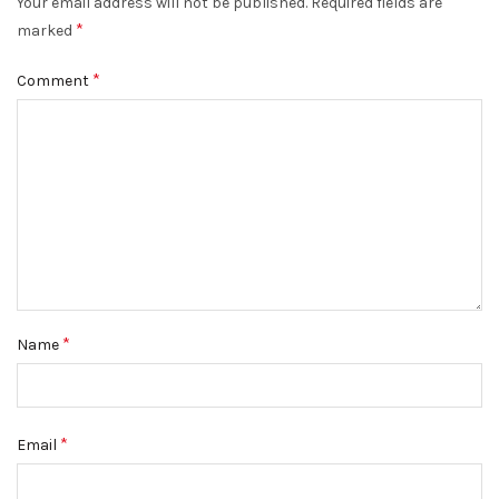
Your email address will not be published.
Required fields are
*
marked
*
Comment
*
Name
*
Email