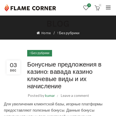
0
0
BLOG
Home
! Без рубрики
! Без рубрики
Бонусные предложения в
03
казино: вавада казино
DEC
ключевые виды и их
начисление
Posted by
kumar
Leave a comment
Для увеличения клиентской базы, игорные платформы
предоставляют полезные бонусы. Данные бонусы