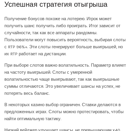
Успешная стратегия отыгрыша
Получение бонусов похоже на лотерею. Игрок может
получить шанс получить либо проиграть. Итог зависит от
случайности, так как все аппараты рандомны.
Пользователи могут повысить вероятность, выбирая слоты
с RTP 96%+. Эти слоты генерируют больше выигрышей, но
их RTP работает на дистанции.
При выборе слотов важно волатильность. Параметр влияет
на частоту выигрышей. Слоты с умеренной
волатильностью чаще выигрывают, так как выигрышные
суммы отличаются. Это увеличивает шансы на успех, не
потерять весь баланс.
В некоторых казино выбор ограничен. Ставки делаются в
предложенных играх. Слоты можно протестировать, чтобы
найти оптимальную тактику.
Низкий вейджер улучшает шансы, не превышающим х40.