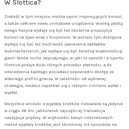
W Slottica?
Znaleźć w tym miejscu można sporo imponujących konsol,
a także całkiem nowe, unikatowe urządzenia. Wielką zaletą
owego kasyna wydaje się być też obszerna propozycja
konsol na żywo wraz z krupierem. W wortalu tym dostępna
wydaje się być też możliwość zawierania zakładów
bukmacherskich, jak wydaje się być świetną wiadomością
gwoli fanów ruchu zwyczajnego, w jaki to sposób i e-sportu.
Slottica podaje dużo różnych procedur płatności, a do
odwiedzenia każdego posiadasz odpowiedni dostęp ze
własnego profilu gracza. W zależności od wybranej
strategie, możesz napotkać się z różnymi limitami wpłat i
wypłat.
Wszystkie wnioski o wypłatę środków rozważane są jedynie
w ciągu 36 dni, jakkolwiek najczęściej transakcja
następuje prędzej. W większości kasyn internetowych
metod wypłaty środków jest skromniej niż sposobów na