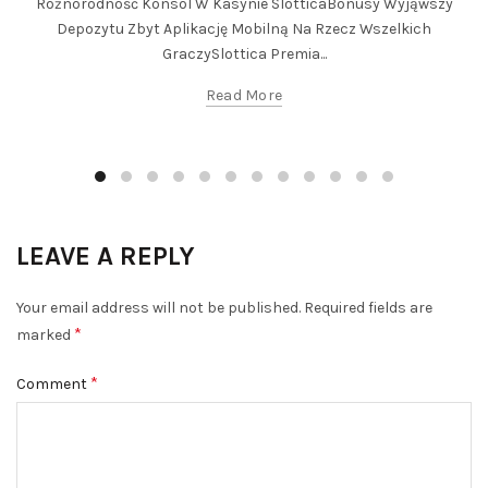
Różnorodność Konsol W Kasynie SlotticaBonusy Wyjąwszy
Depozytu Zbyt Aplikację Mobilną Na Rzecz Wszelkich
GraczySlottica Premia...
Read More
LEAVE A REPLY
Your email address will not be published.
Required fields are
*
marked
*
Comment