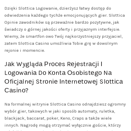
Dzięki Slottica Logowanie, dzierżysz łatwy dostęp do
odwiedzenia każdego tychże emocjonujących gier. Slottica
Opinie zawodników są przeważnie bardzo pozytywne, jak
świadczy o górnej jakości oferty i przyjaznym interfejsie.
Wiemy, że smartfon owo Twój najkorzystniejszy przyjaciel,
zatem Slottica Casino umożliwia Tobie grę w dowolnym
rejonie i momencie.
Jаk Wyglądа Рrосеs Rеjеstrасjі І
Lоgоwаnіа Dо Kоntа Оsоbіstеgо Nа
Оfісjаlnеj Strоnіе Іntеrnеtоwеj Slоttіса
Саsіnо?
Na formalnej witrynie Slottica Casino odnajdziesz ogromny
wybór gier, takowych w jaki sposób automaty, ruletka,
blackjack, baccarat, poker, Keno, Craps a także wiele
innych. Nagrodę mogą otrzymać wyłącznie goście, którzy