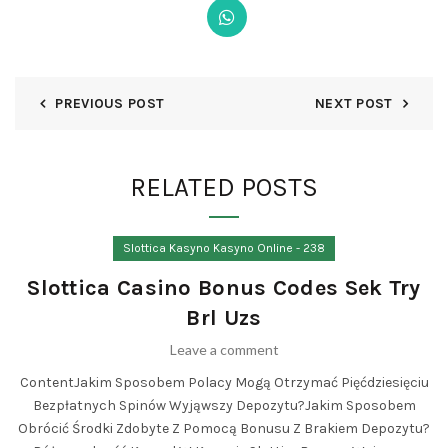
PREVIOUS POST
NEXT POST
RELATED POSTS
Slottica Kasyno Kasyno Online - 238
Slottica Casino Bonus Codes Sek Try
Brl Uzs
Leave a comment
ContentJakim Sposobem Polacy Mogą Otrzymać Pięćdziesięciu
Bezpłatnych Spinów Wyjąwszy Depozytu?Jakim Sposobem
Obrócić Środki Zdobyte Z Pomocą Bonusu Z Brakiem Depozytu?