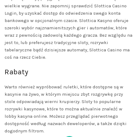
wielkie wygrane. Nie zapomnij sprawdzić Slottica Casino
Login, by uzyskać dostęp do odwiedzenia swego konta
bankowego w opcjonalnym czasie. Slottica Kasyno oferuje
szeroki wybór najznamienitszych gier i automatów, które
wraz z pewnością zadowolą każdego gracza. Bez względu na
jest to, lub preferujesz tradycyjne sloty, rozrywki
tabelaryczne bądź dzisiejsze automaty, Slottica Casino ma
coś na rzecz Ciebie.
Rabaty
Warto również wypróbować ruletki, które dostępne są w
kasynie na żywo, w którym miejscu zbyt rozgrywkę przy
stole odpowiadają wierni krupierzy. Sloty to popularne
rozrywki kasynowe, które to można aktualnie znaleźć w
lobby kasyna online. Możesz przeglądać pierwotnego
dostępność według nazwach deweloperów, a także dzięki
dogodnym filtrom.