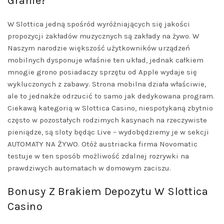
Granie?
W Slottica jedną spośród wyróżniających się jakości
propozycji zakładów muzycznych są zakłady na żywo. W
Naszym narodzie większość użytkowników urządzeń
mobilnych dysponuje właśnie ten układ, jednak całkiem
mnogie grono posiadaczy sprzętu od Apple wydaje się
wykluczonych z zabawy. Strona mobilna działa właściwie,
ale to jednakże odrzucić to samo jak dedykowana program.
Ciekawą kategorią w Slottica Casino, niespotykaną zbytnio
często w pozostałych rodzimych kasynach na rzeczywiste
pieniądze, są sloty będąc Live – wydobędziemy je w sekcji
AUTOMATY NA ŻYWO. Otóż austriacka firma Novomatic
testuje w ten sposób możliwość zdalnej rozrywki na
prawdziwych automatach w domowym zaciszu.
Bonusy Z Brakiem Depozytu W Slottica
Casino