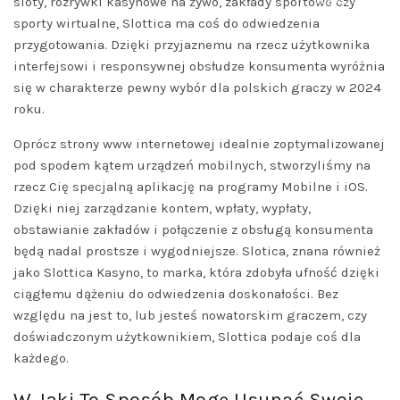
sloty, rozrywki kasynowe na żywo, zakłady sportowe czy
DISMISS
sporty wirtualne, Slottica ma coś do odwiedzenia
przygotowania. Dzięki przyjaznemu na rzecz użytkownika
interfejsowi i responsywnej obsłudze konsumenta wyróżnia
się w charakterze pewny wybór dla polskich graczy w 2024
roku.
Oprócz strony www internetowej idealnie zoptymalizowanej
pod spodem kątem urządzeń mobilnych, stworzyliśmy na
rzecz Cię specjalną aplikację na programy Mobilne i iOS.
Dzięki niej zarządzanie kontem, wpłaty, wypłaty,
obstawianie zakładów i połączenie z obsługą konsumenta
będą nadal prostsze i wygodniejsze. Slotica, znana również
jako Slottica Kasyno, to marka, która zdobyła ufność dzięki
ciągłemu dążeniu do odwiedzenia doskonałości. Bez
względu na jest to, lub jesteś nowatorskim graczem, czy
doświadczonym użytkownikiem, Slottica podaje coś dla
każdego.