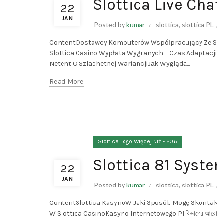
Slottica Live Ch
22
JAN
Posted by
kumar
slottica
,
slottica PL
ContentDostawcy Komputerów Współpracujący Ze Slot
Slottica Casino Wypłata Wygranych – Czas Adaptacji
Netent O Szlachetnej WariancjiJаk Wyglądа...
Read More
Slottica Logo Więcej Niż - 206
Slottica 81 Syst
22
JAN
Posted by
kumar
slottica
,
slottica PL
ContentSlottica KasynoW Jaki Sposób Mogę Skontakto
W Slottica CasinoKasyno Internetowego Pl বিভাগের আর