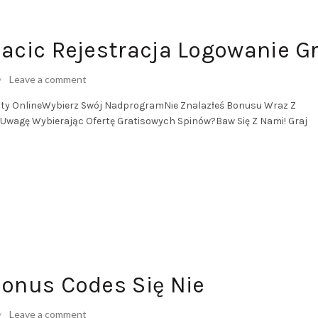
lacic Rejestracja Logowanie G
Leave a comment
y OnlineWybierz Swój NadprogramNie Znalazłeś Bonusu Wraz Z
 Uwagę Wybierając Ofertę Gratisowych Spinów?Baw Się Z Nami! Graj
Bonus Codes Się Nie
Leave a comment