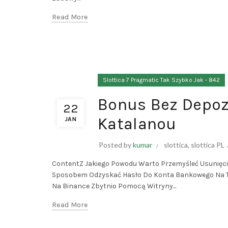
Read More
Slottica 7 Pragmatic Tak Szybko Jak - 842
Bonus Bez Depoz
22
Katalanou
JAN
Posted by
kumar
slottica
,
slottica PL
ContentZ Jakiego Powodu Warto Przemyśleć Usunięc
Sposobem Odzyskać Hasło Do Konta Bankowego Na Ti
Na Binance Zbytnio Pomocą Witryny...
Read More