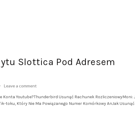
ytu Slottica Pod Adresem
Leave a comment
ie Konta Youtube?Thunderbird Usunąć Rachunek RozliczeniowyMoni: 
k-toku, Który Nie Ma Powiązanego Numer Komórkowy AnJak Usunąć 