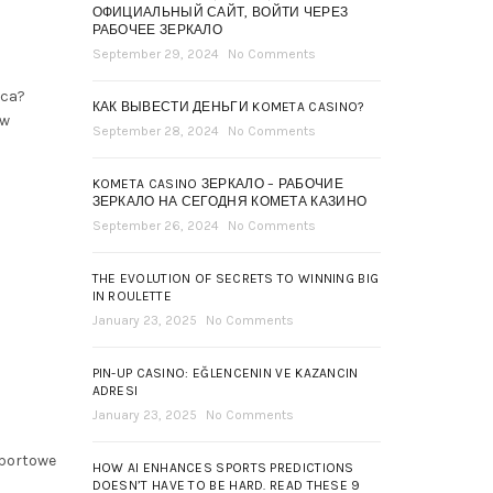
ОФИЦИАЛЬНЫЙ САЙТ, ВОЙТИ ЧЕРЕЗ
РАБОЧЕЕ ЗЕРКАЛО
September 29, 2024
No Comments
ica?
КАК ВЫВЕСТИ ДЕНЬГИ KOMETA CASINO?
ów
September 28, 2024
No Comments
KOMETA CASINO ЗЕРКАЛО – РАБОЧИЕ
ЗЕРКАЛО НА СЕГОДНЯ КОМЕТА КАЗИНО
September 26, 2024
No Comments
THE EVOLUTION OF SECRETS TO WINNING BIG
IN ROULETTE
January 23, 2025
No Comments
PIN-UP CASINO: EĞLENCENIN VE KAZANCIN
ADRESI
January 23, 2025
No Comments
Sportowe
HOW AI ENHANCES SPORTS PREDICTIONS
DOESN’T HAVE TO BE HARD. READ THESE 9