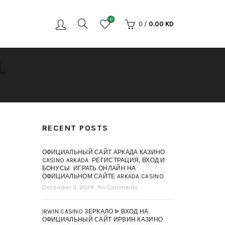
0
0
/
0.00
KD
L
RECENT POSTS
ОФИЦИАЛЬНЫЙ САЙТ АРКАДА КАЗИНО
CASINO ARKADA: РЕГИСТРАЦИЯ, ВХОД И
БОНУСЫ ️ ИГРАТЬ ОНЛАЙН НА
ОФИЦИАЛЬНОМ САЙТЕ ARKADA CASINO
December 3, 2024
No Comments
m
y
IRWIN CASINO ЗЕРКАЛО ᐈ ВХОД НА
ОФИЦИАЛЬНЫЙ САЙТ ИРВИН КАЗИНО