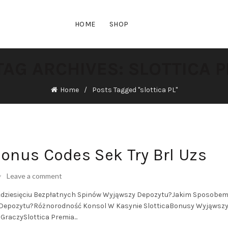
HOME
SHOP
TAG ARCHIVES: SLOTTICA P
Home
Posts Tagged "slottica PL"
Bonus Codes Sek Try Brl Uzs
Leave a comment
dziesięciu Bezpłatnych Spinów Wyjąwszy Depozytu?Jakim Sposobe
 Depozytu?Różnorodność Konsol W Kasynie SlotticaBonusy Wyjąwsz
raczySlottica Premia...