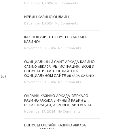
December 1, 2024
No Comments
ИРВИН КАЗИНО ОНЛАЙН
December 1, 2024
No Comments
КАК ПОЛУЧИТЬ БОНУСЫ В АРКАДА
КАЗИНО?
November 30, 2024
No Comments
ОФИЦИАЛЬНЫЙ САЙТ АРКАДА КАЗИНО
CASINO ARKADA: РЕГИСТРАЦИЯ, ВХОД И
БОНУСЫ ️ ИГРАТЬ ОНЛАЙН НА
ОФИЦИАЛЬНОМ САЙТЕ ARKADA CASINO
rtu?
November 28, 2024
No Comments
ОНЛАЙН КАЗИНО АРКАДА. ЗЕРКАЛО
КАЗИНО ARKADA. ЛИЧНЫЙ КАБИНЕТ,
РЕГИСТРАЦИЯ, ИГРОВЫЕ АВТОМАТЫ
November 27, 2024
No Comments
БОНУСЫ ОНЛАЙН КАЗИНО ARKADA