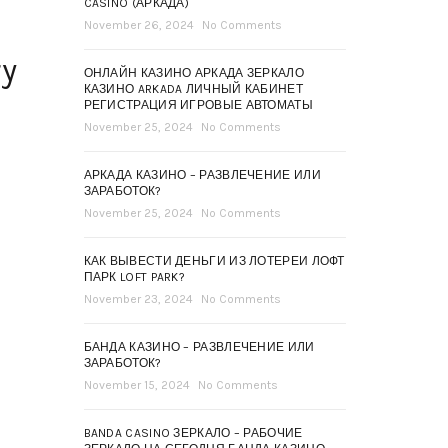
CASINO (АРКАДА)
November 26, 2024
No Comments
ry
ОНЛАЙН КАЗИНО АРКАДА ЗЕРКАЛО
КАЗИНО ARKADA ЛИЧНЫЙ КАБИНЕТ
РЕГИСТРАЦИЯ ИГРОВЫЕ АВТОМАТЫ
November 25, 2024
No Comments
АРКАДА КАЗИНО – РАЗВЛЕЧЕНИЕ ИЛИ
ЗАРАБОТОК?
November 25, 2024
No Comments
КАК ВЫВЕСТИ ДЕНЬГИ ИЗ ЛОТЕРЕИ ЛОФТ
ПАРК LOFT PARK?
November 23, 2024
No Comments
БАНДА КАЗИНО – РАЗВЛЕЧЕНИЕ ИЛИ
ЗАРАБОТОК?
November 15, 2024
No Comments
BANDA CASINO ЗЕРКАЛО – РАБОЧИЕ