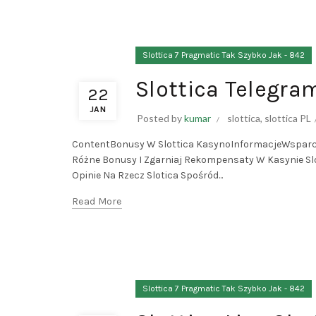
Slottica 7 Pragmatic Tak Szybko Jak - 842
Slottica Telegra
22
JAN
Posted by
kumar
slottica
,
slottica PL
ContentBonusy W Slottica KasynoInformacjeWsparci
Różne Bonusy I Zgarniaj Rekompensaty W Kasynie Slot
Opinie Na Rzecz Slotica Spośród...
Read More
Slottica 7 Pragmatic Tak Szybko Jak - 842