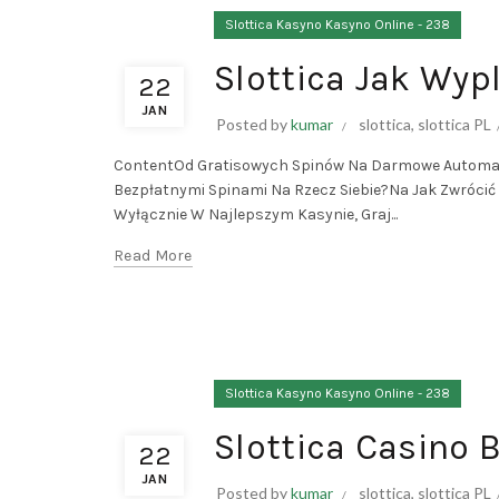
Slottica Kasyno Kasyno Online - 238
Slottica Jak Wyp
22
JAN
Posted by
kumar
slottica
,
slottica PL
ContentOd Gratisowych Spinów Na Darmowe Automat
Bezpłatnymi Spinami Na Rzecz Siebie?Na Jak Zwrócić
Wyłącznie W Najlepszym Kasynie, Graj...
Read More
Slottica Kasyno Kasyno Online - 238
Slottica Casino 
22
JAN
Posted by
kumar
slottica
,
slottica PL