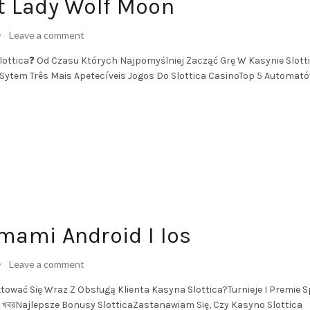
at Lady Wolf Moon
Leave a comment
tica❓ Od Czasu Których Najpomyślniej Zacząć Grę W Kasynie Slott
Sytem Três Mais Apetecíveis Jogos Do Slottica CasinoTop 5 Automat
emami Android I Ios
Leave a comment
wać Się Wraz Z Obsługą Klienta Kasyna Slottica?Turnieje I Premie 
ো খবরNajlepsze Bonusy SlotticaZastanawiam Się, Czy Kasyno Slottica