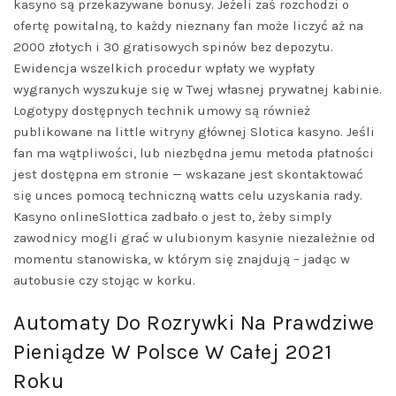
kasyno są przekazywane bonusy. Jeżeli zaś rozchodzi o
ofertę powitalną, to każdy nieznany fan może liczyć aż na
2000 złotych i 30 gratisowych spinów bez depozytu.
Ewidencja wszelkich procedur wpłaty we wypłaty
wygranych wyszukuje się w Twej własnej prywatnej kabinie.
Logotypy dostępnych technik umowy są również
publikowane na little witryny głównej Slotica kasyno. Jeśli
fan ma wątpliwości, lub niezbędna jemu metoda płatności
jest dostępna em stronie — wskazane jest skontaktować
się unces pomocą techniczną watts celu uzyskania rady.
Kasyno onlineSlottica zadbało o jest to, żeby simply
zawodnicy mogli grać w ulubionym kasynie niezależnie od
momentu stanowiska, w którym się znajdują – jadąc w
autobusie czy stojąc w korku.
Automaty Do Rozrywki Na Prawdziwe
Pieniądze W Polsce W Całej 2021
Roku