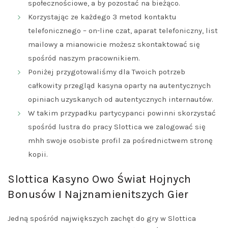
społecznościowe, a by pozostać na bieżąco.
Korzystając ze każdego 3 metod kontaktu
telefonicznego – on-line czat, aparat telefoniczny, list
mailowy a mianowicie możesz skontaktować się
spośród naszym pracownikiem.
Poniżej przygotowaliśmy dla Twoich potrzeb
całkowity przegląd kasyna oparty na autentycznych
opiniach uzyskanych od autentycznych internautów.
W takim przypadku partycypanci powinni skorzystać
spośród lustra do pracy Slottica we zalogować się
mhh swoje osobiste profil za pośrednictwem stronę
kopii.
Slottica Kasyno Owo Świat Hojnych
Bonusów I Najznamienitszych Gier
Jedną spośród największych zachęt do gry w Slottica