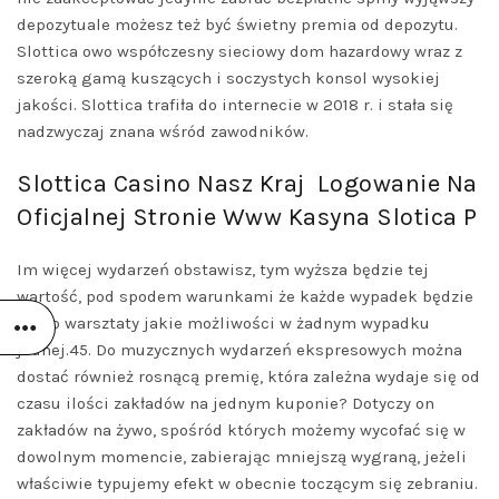
depozytuale możesz też być świetny premia od depozytu.
Slottica owo współczesny sieciowy dom hazardowy wraz z
szeroką gamą kuszących i soczystych konsol wysokiej
jakości. Slottica trafiła do internecie w 2018 r. i stała się
nadzwyczaj znana wśród zawodników.
Slottica Casino Nasz Kraj ️ Logowanie Na
Oficjalnej Stronie Www Kasyna Slotica P
Im więcej wydarzeń obstawisz, tym wyższa będzie tej
wartość, pod spodem warunkami że każde wypadek będzie
miało warsztaty jakie możliwości w żadnym wypadku
jednej.45. Do muzycznych wydarzeń ekspresowych można
dostać również rosnącą premię, która zależna wydaje się od
czasu ilości zakładów na jednym kuponie? Dotyczy on
zakładów na żywo, spośród których możemy wycofać się w
dowolnym momencie, zabierając mniejszą wygraną, jeżeli
właściwie typujemy efekt w obecnie toczącym się zebraniu.