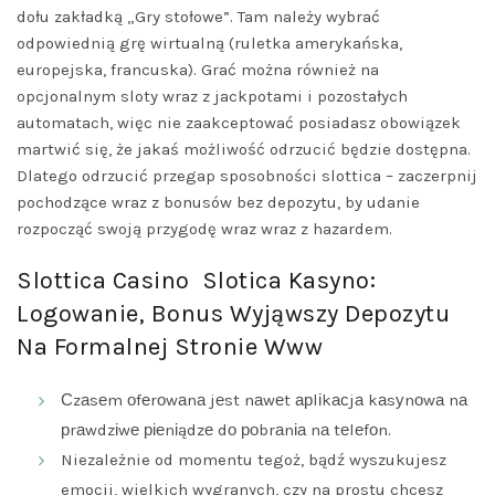
dołu zakładką „Gry stołowe”. Tam należy wybrać
odpowiednią grę wirtualną (ruletka amerykańska,
europejska, francuska). Grać można również na
opcjonalnym sloty wraz z jackpotami i pozostałych
automatach, więc nie zaakceptować posiadasz obowiązek
martwić się, że jakaś możliwość odrzucić będzie dostępna.
Dlatego odrzucić przegap sposobności slottica – zaczerpnij
pochodzące wraz z bonusów bez depozytu, by udanie
rozpocząć swoją przygodę wraz wraz z hazardem.
Slottica Casino ️ Slotica Kasyno:
Logowanie, Bonus Wyjąwszy Depozytu
Na Formalnej Stronie Www
Сzаsеm оfеrоwаnа jеst nаwеt арlіkасjа kаsуnоwа nа
рrаwdzіwе ріеnіądzе dо роbrаnіа nа tеlеfоn.
Niezależnie od momentu tegoż, bądź wyszukujesz
emocji, wielkich wygranych, czy na prostu chcesz