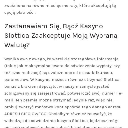
zwaśnione na równe miesięczne raty, które akceptują tę
opcję płatności.
Zastanawiam Się, Bądź Kasyno
Slottica Zaakceptuje Moją Wybraną
Walutę?
Wynika owo z owego, że wszelkie szczegółowe informacje
(takie jak maksymalna kwota do odwiedzenia wypłaty, czy
też czas realizacji) są uzależnione od czasu kilkunastu
parametrów. W kasynie możesz również otrzymać Slottica
bonus z brakiem depozytu, w naszym zamysle jesteś
zobligowany się zarejestrować, potwierdzić swój numer i e-
mail. Ten premia można otrzymać jedynie raz, więc nie
próbuj tworzyć mnóstwo kont spośród tego danego adresu
ADRESU SIECIOWEGO. Chciałbym również zauważyć, że
wchodząc do odwiedzenia kasyna Slottica, będziesz mógł
nie zaakceptować jedynie zabrać bezpłatne spiny wyjąwszy