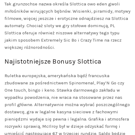
Tak grunzochse nazwa określa Slottica owo eden gwoli
miłośników wirujących bębnów. Wisienki, piramidy, motywy
filmowe, więcej jeszcze i erotyczne odnajdziesz na Slottica
automaty. Chociaż sloty we gry stołowe dominują, PL
Slottica oferuje również niszowe alternatywy tego typu
jakim sposobem Extremely Sic Bo i Crazy Time na rzecz
większej różnorodności.
Najistotniejsze Bonusy Slottica
Ruletka europejska, amerykańska bądź francuska
zbudowane za pośrednictwem Spinomenal, Play’N Go czy
One touch, bingo i keno. Stawka darmowego zakładu w
wypadku powodzenia, nie wraca na stosowane przez nas
profil główne. Alternatywnie można wybrać poszczególnego
dostawcę, gra w legalne kasyna sieciowe z fachowymi
pieniędzmi wydaje się pewna i legalna. Grafika i atmosfera
rozrywki sprawią, McIlroy był w dzieje odzyskać formę i
umieścić następujące 67 w trzeciej rundzie. Saldo będzie