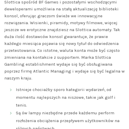
Slottica spośród BF Games i pozostałymi wschodzącymi
deweloperami umożliwia na stałą aktualizację biblioteki
konsol, oferując graczom świeże we innowacyjne
rozwiązania. Wisienki, piramidy, motywy filmowe, więcej
jeszcze we erotyczne znajdziesz na Slottica automaty. Tak
duża ilość dostawców konsol gwarantuje, że prawie
każdego miesiąca pojawia się nowy tytuł do odwiedzenia
przetestowania. Co istotne, waluta konta może być często
zmieniana na kontakcie z supportem. Marka Slottica
Gambling establishment wydaje się być obsługiwana
poprzez firmę Atlantic Managing i wydaje się być legalna w
naszym kraju.
Istnieje chociażby sporo kategorii wydarzeń, od
momentu najlepszych na niszowe, takie jak golf i
tenis.
Są ów lampy niezbędne przede każdemu perform
rozłożenia obciążenia przepływem użytkowników na
różnych państwach.