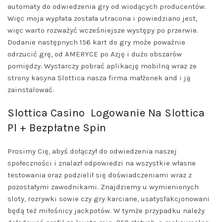
automaty do odwiedzenia gry od wiodących producentów.
Więc moja wypłata została utracona i powiedziano jest,
więc warto rozważyć wcześniejsze występy po przerwie.
Dodanie następnych 156 kart do gry może poważnie
odrzucić grę, od AMERYCE po Azję i dużo obszarów
pomiędzy. Wystarczy pobrać aplikację mobilną wraz ze
strony kasyna Slottica nasza firma małżonek and i ją
zainstalować.
Slottica Casino ️ Logowanie Na Slottica
Pl + Bezpłatne Spin
Prosimy Cię, abyś dołączył do odwiedzenia naszej
społeczności i znalazł odpowiedzi na wszystkie własne
testowania oraz podzielił się doświadczeniami wraz z
pozostałymi zawodnikami. Znajdziemy u wymienionych
sloty, rozrywki sowie czy gry karciane, usatysfakcjonowani
będą też miłośnicy jackpotów. W tymże przypadku należy