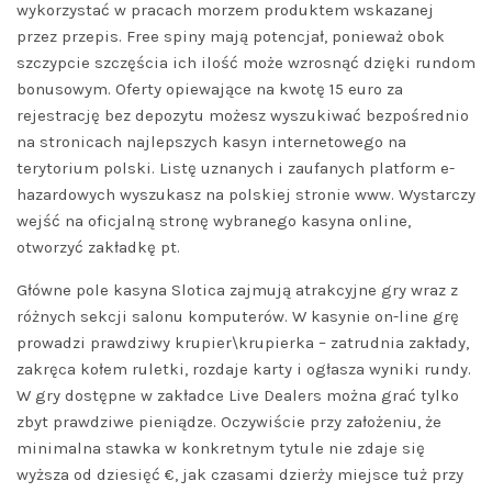
wykorzystać w pracach morzem produktem wskazanej
przez przepis. Free spiny mają potencjał, ponieważ obok
szczypcie szczęścia ich ilość może wzrosnąć dzięki rundom
bonusowym. Oferty opiewające na kwotę 15 euro za
rejestrację bez depozytu możesz wyszukiwać bezpośrednio
na stronicach najlepszych kasyn internetowego na
terytorium polski. Listę uznanych i zaufanych platform e-
hazardowych wyszukasz na polskiej stronie www. Wystarczy
wejść na oficjalną stronę wybranego kasyna online,
otworzyć zakładkę pt.
Główne pole kasyna Slotica zajmują atrakcyjne gry wraz z
różnych sekcji salonu komputerów. W kasynie on-line grę
prowadzi prawdziwy krupier\krupierka – zatrudnia zakłady,
zakręca kołem ruletki, rozdaje karty i ogłasza wyniki rundy.
W gry dostępne w zakładce Live Dealers można grać tylko
zbyt prawdziwe pieniądze. Oczywiście przy założeniu, że
minimalna stawka w konkretnym tytule nie zdaje się
wyższa od dziesięć €, jak czasami dzierży miejsce tuż przy