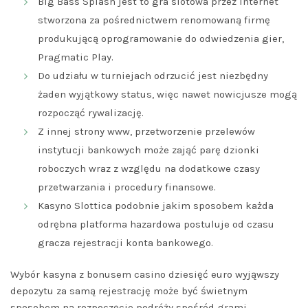
Big Bass Splash jest to gra slotowa przez internet
stworzona za pośrednictwem renomowaną firmę
produkującą oprogramowanie do odwiedzenia gier,
Pragmatic Play.
Do udziału w turniejach odrzucić jest niezbędny
żaden wyjątkowy status, więc nawet nowicjusze mogą
rozpocząć rywalizację.
Z innej strony www, przetworzenie przelewów
instytucji bankowych może zająć parę dzionki
roboczych wraz z względu na dodatkowe czasy
przetwarzania i procedury finansowe.
Kasyno Slottica podobnie jakim sposobem każda
odrębna platforma hazardowa postuluje od czasu
gracza rejestracji konta bankowego.
Wybór kasyna z bonusem casino dziesięć euro wyjąwszy
depozytu za samą rejestrację może być świetnym
sposobem na rozpoczęcie podróży spośród grami