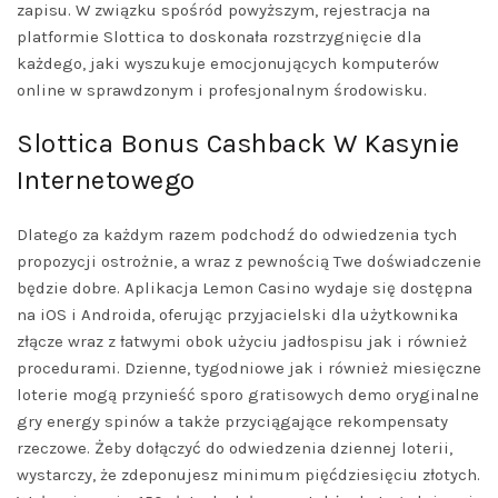
zapisu. W związku spośród powyższym, rejestracja na
platformie Slottica to doskonała rozstrzygnięcie dla
każdego, jaki wyszukuje emocjonujących komputerów
online w sprawdzonym i profesjonalnym środowisku.
Slottica Bonus Cashback W Kasynie
Internetowego
Dlatego za każdym razem podchodź do odwiedzenia tych
propozycji ostrożnie, a wraz z pewnością Twe doświadczenie
będzie dobre. Aplikacja Lemon Casino wydaje się dostępna
na iOS i Androida, oferując przyjacielski dla użytkownika
złącze wraz z łatwymi obok użyciu jadłospisu jak i również
procedurami. Dzienne, tygodniowe jak i również miesięczne
loterie mogą przynieść sporo gratisowych demo oryginalne
gry energy spinów a także przyciągające rekompensaty
rzeczowe. Żeby dołączyć do odwiedzenia dziennej loterii,
wystarczy, że zdeponujesz minimum pięćdziesięciu złotych.