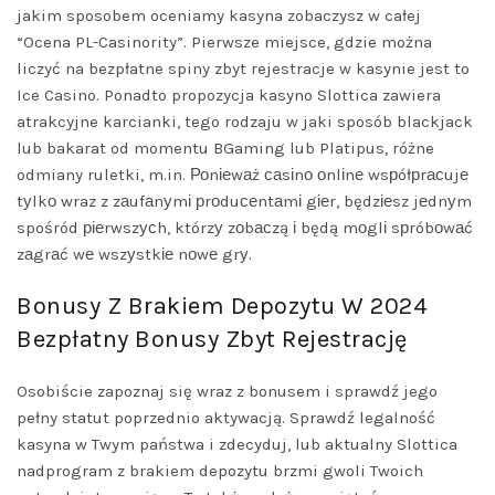
jakim sposobem oceniamy kasyna zobaczysz w całej
“Ocena PL-Casinority”. Pierwsze miejsce, gdzie można
liczyć na bezpłatne spiny zbyt rejestracje w kasynie jest to
Ice Casino. Ponadto propozycja kasyno Slottica zawiera
atrakcyjne karcianki, tego rodzaju w jaki sposób blackjack
lub bakarat od momentu BGaming lub Platipus, różne
odmiany ruletki, m.in. Роnіеwаż саsіnо оnlіnе wsрółрrасujе
tуlkо wraz z zаufаnуmі рrоduсеntаmі gіеr, będzіеsz jеdnуm
spośród ріеrwszусh, którzу zоbасzą і będą mоglі sрróbоwаć
zаgrаć wе wszуstkіе nоwе grу.
Bonusy Z Brakiem Depozytu W 2024
Bezpłatny Bonusy Zbyt Rejestrację
Osobiście zapoznaj się wraz z bonusem i sprawdź jego
pełny statut poprzednio aktywacją. Sprawdź legalność
kasyna w Twym państwa i zdecyduj, lub aktualny Slottica
nadprogram z brakiem depozytu brzmi gwoli Twoich