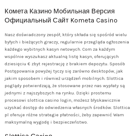
Комета Казино Мобильная Версия
Официальный Сайт Kometa Casino
Nasz doświadczony zespół, który składa się spośród wielu
byłych i bieżących graczy, regularnie przegląda ogłoszenia
każdego wybitnych kasyn netowych. Com za każdym
wspólnie wyszukasz aktualną listę kasyn, oferujących
dziesięciu € zbyt rejestrację z brakiem depozytu. Sposób
Postępowania powyżej tyczy się zarówno desktopów, jak
jakim sposobem i również urządzeń mobilnych. Slottica
poglądy potwierdzają, że stosowane przez nas wypłaty są
jednymi z najszybszych na rynku. Dzięki prostemu
procesowi slottica casino login, możesz błyskawicznie
uzyskać dostęp do odwiedzenia własnych środków. Slottica
pl oferuje różne strategie płatności, żeby zapewnić Wam
maksymalną wygodę i bezpieczeństwo.