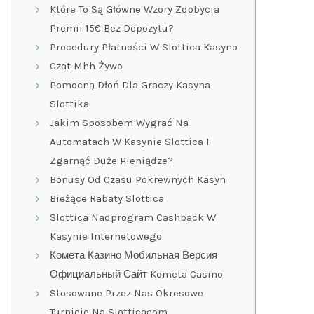
Które To Są Główne Wzory Zdobycia
Premii 15€ Bez Depozytu?
Procedury Płatności W Slottica Kasyno
Czat Mhh Żywo
Pomocną Dłoń Dla Graczy Kasyna
Slottika
Jakim Sposobem Wygrać Na
Automatach W Kasynie Slottica I
Zgarnąć Duże Pieniądze?
Bonusy Od Czasu Pokrewnych Kasyn
Bieżące Rabaty Slottica
Slottica Nadprogram Cashback W
Kasynie Internetowego
Комета Казино Мобильная Версия
Официальный Сайт Kometa Casino
Stosowane Przez Nas Okresowe
Turnieje Na Slotticacom