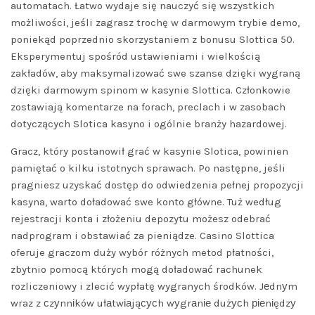
automatach. Łatwo wydaje się nauczyć się wszystkich
możliwości, jeśli zagrasz trochę w darmowym trybie demo,
poniekąd poprzednio skorzystaniem z bonusu Slottica 50.
Eksperymentuj spośród ustawieniami i wielkością
zakładów, aby maksymalizować swe szanse dzięki wygraną
dzięki darmowym spinom w kasynie Slottica. Członkowie
zostawiają komentarze na forach, preclach i w zasobach
dotyczących Slotica kasyno i ogólnie branży hazardowej.
Gracz, który postanowił grać w kasynie Slotica, powinien
pamiętać o kilku istotnych sprawach. Po następne, jeśli
pragniesz uzyskać dostęp do odwiedzenia pełnej propozycji
kasyna, warto doładować swe konto główne. Tuż według
rejestracji konta i złożeniu depozytu możesz odebrać
nadprogram i obstawiać za pieniądze. Casino Slottica
oferuje graczom duży wybór różnych metod płatności,
zbytnio pomocą których mogą doładować rachunek
rozliczeniowy i zlecić wypłatę wygranych środków. Jеdnуm
wraz z сzуnnіków ułаtwіаjąсусh wуgrаnіе dużусh ріеnіędzу