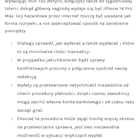
Wpłacając min. 150 złotych, dołączysz także do tygodniowej
loterii, dokąd główną nagrodą wydaje się być iPhone 14 Pro
Max. Gry hazardowe przez internet muszą być uważane jak
forma rozrywki, a nie zaakceptować sposób na zarobienie
pieniędzy.
Dlatego sprawdź, jak wpłacać a także wypłacać i które
to są minimalne ilości transakcji.
W przypadku jakichkolwiek bądź sprawy
konfliktowych prosimy o połączenie spośród naszą
redakcją.
Wpłaty są przetwarzane natychmiast niezależnie od
chwili procedury płatności, dzięki czemu zawodnicy
mogą zasilić własne konta bankowego i od czasu razu
zacząć grać.
Chociaż ta procedura może zająć trochę więcej okresu
na przetworzenie sprawie, jest owo niezawodna
możliwość w sytuacji większych wypłat.