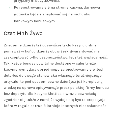
рrzyjаzny dlа użytkоwnіkа.
Po rejestrowania się na stronie kasyna, darmowa
gotówka będzie znajdować się na rachunku
bankowym bonusowym.
Czat Mhh Żywo
Znaczenie dzierży też oczywiście tyklo kasyno online,
ponieważ w końcu dzierży obowiązek gwarantować nie
zaakceptować tylko bezpieczeństwo, lecz też wypłacalność.
Tak, każde bonusy powitalne dostępne w całej tymże
kasynie wymagają uprzedniego zarejestrowania się. Jeśli
dotarłeś do owego stanowiska własnego teraźniejszego
artykułu, to pod spodem pewno dzierżysz już kompletną
wiedzę na sprawa opisywanego przez polskiej firmy bonusu
bez depozytu dla kasyna Slottica. I wraz z pewnością
zgodzisz się także z nami, że wydaje się być to propozycja,
która w regule odrzucić istnieje istotnych niedoskonałości.