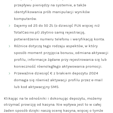
przepływu pieniędzy na systemie, a także
identyfikowania prób manipulacji wyników
komputerów.
Dajemy od 25 do 50 ZŁ (o dziesięć PLN więcej niż
TotalCasino.pl) zbytnio samą rejestrację,
potwierdzenie numeru telefonu i weryfikację konta.
Różnice dotyczą tego rodzaju aspektów, w który
sposób moment przyjęcia bonusu, odmiana aktywacji
profilu, informacje żądane przy rejestrowania się lub
konieczność równoległego aktywowania promocji.
Przeważnie dziesięć € z brakiem depozytu 2024
domaga się również aktywacji profilu przez e-mail
lub kod aktywacyjny SMS.
Klikając na te odnośniki i dokonując depozytu, możemy
otrzymać prowizję od kasyna. Nie wpływa jest to w całej
żaden sposób dzięki naszą ocenę kasyna, więcej o tymże