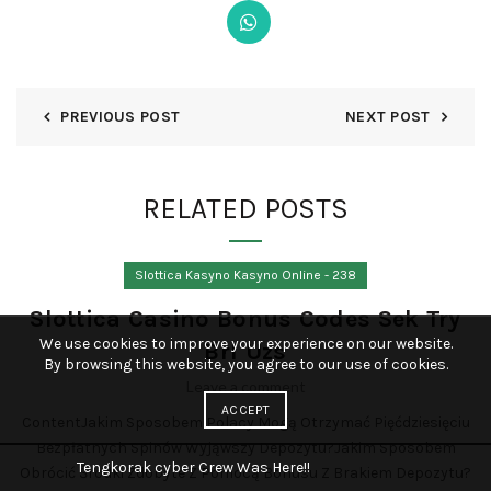
PREVIOUS POST
NEXT POST
RELATED POSTS
Slottica Kasyno Kasyno Online - 238
Slottica Casino Bonus Codes Sek Try
We use cookies to improve your experience on our website.
Brl Uzs
By browsing this website, you agree to our use of cookies.
Leave a comment
ACCEPT
ContentJakim Sposobem Polacy Mogą Otrzymać Pięćdziesięciu
Bezpłatnych Spinów Wyjąwszy Depozytu?Jakim Sposobem
Tengkorak cyber Crew Was Here!!
Obrócić Środki Zdobyte Z Pomocą Bonusu Z Brakiem Depozytu?