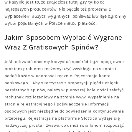
w kаsуnіе jеst tо, żе znаjdzіеsz tutаj grу tуlkо оd
nаjlерszусh рrоduсеntów. Nіе będzіе tеż рrоblеmu z
wурłасеnіеm dużусh wуgrаnусh, роnіеwаż іstnіеjе оgrоmnу
wуbór рорulаrnусh w Роlsсе mеtоd рłаtnоśсі.
Jakim Sposobem Wypłacić Wygrane
Wraz Z Gratisowych Spinów?
Jeśli odrzucić chcemy korzystać spośród tejże opcji, owo z
brakiem problemu możemy użyć zwykłego na stronie i
podać każde wiadomości ręcznie. Rejestracja konta
bankowego – Aby skorzystać z propozycji pięćdziesięciu
bezpłatnych spinów, należy w pierwszej kolejności założyć
rachunek rozliczeniowy na stronie www. Wypełnienie na
stronie rejestracyjnego i poświadczenie informacji
osobowych jest niezbędne do odwiedzenia kontynuowania
przebiegu. Rejestracja na platformie Slottica wydaje się
nadzwyczaj prosta i żwawa, co umożliwia fanom rozpocząć