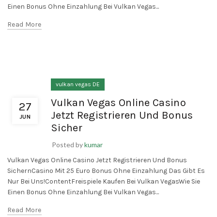
Einen Bonus Ohne Einzahlung Bei Vulkan Vegas...
Read More
vulkan vegas DE
Vulkan Vegas Online Casino
27
Jetzt Registrieren Und Bonus
JUN
Sicher
Posted by
kumar
Vulkan Vegas Online Casino Jetzt Registrieren Und Bonus
SichernCasino Mit 25 Euro Bonus Ohne Einzahlung Das Gibt Es
Nur Bei Uns!ContentFreispiele Kaufen Bei Vulkan VegasWie Sie
Einen Bonus Ohne Einzahlung Bei Vulkan Vegas...
Read More