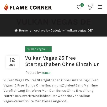
0
0
VULKAN VEGAS DE
Home
Archive by Category "vulkan vegas DE"
vulkan vegas DE
Vulkan Vegas 25 Free
12
Startguthaben Ohne Einzahlun
AUG
Posted by
kumar
Vulkan Vegas 25 Free Startguthaben Ohne EinzahlungVulkan
Vegas 15 Free: Bonus Ohne EinzahlungContentGeht Man Eine
Verpflichtung Ein, Wenn Man Den Bonus Ohne Einzahlung
Nutzt? Benutzerfreundlichkeit Der Webseite Von Vulkan
VegasWarum Sollte Man Dieses Angebot...