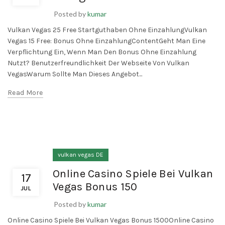
Posted by
kumar
Vulkan Vegas 25 Free Startguthaben Ohne EinzahlungVulkan
Vegas 15 Free: Bonus Ohne EinzahlungContentGeht Man Eine
Verpflichtung Ein, Wenn Man Den Bonus Ohne Einzahlung
Nutzt? Benutzerfreundlichkeit Der Webseite Von Vulkan
VegasWarum Sollte Man Dieses Angebot...
DISMISS
Read More
vulkan vegas DE
Online Casino Spiele Bei Vulkan
17
Vegas Bonus 150
JUL
Posted by
kumar
Online Casino Spiele Bei Vulkan Vegas Bonus 1500Online Casino