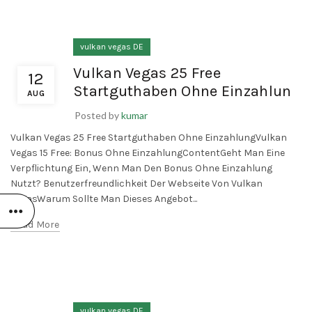
vulkan vegas DE
Vulkan Vegas 25 Free
12
Startguthaben Ohne Einzahlun
AUG
Posted by
kumar
Vulkan Vegas 25 Free Startguthaben Ohne EinzahlungVulkan
Vegas 15 Free: Bonus Ohne EinzahlungContentGeht Man Eine
Verpflichtung Ein, Wenn Man Den Bonus Ohne Einzahlung
Nutzt? Benutzerfreundlichkeit Der Webseite Von Vulkan
VegasWarum Sollte Man Dieses Angebot...
Read More
vulkan vegas DE