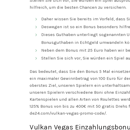
Stellen Sie sich vor, Sie würden ein Spiel auspr
hilfreich, um die besten Chancen zu versichern.
Daher wissen Sie bereits im Vorfeld, dass
Deswegen ist so ein Bonus besonders hilfre
Dieses Guthaben unterliegt sogenannten U
Bonusguthaben in Echtgeld umwandeln kö
Neben dem Bonus mit 25 Euro haben wir bei
Stellen Sie sich vor, Sie würden ein Spiel a
Das bedeutet, dass Sie den Bonus 5 Mal einsetz
ein maximaler Gewinnbetrag von 100 Euro für den
oberstes Ziel, unseren Spielern ein unterhaltsa
unseren Spielern verschiedene Boni ohne Einzahl
Kartenspielen und allen Arten von Roulettes werd
125% Bonus von bis zu 400€ mit 50 gratis Drehs 
de24.com/vulkan-vegas-promo-code/
.
Vulkan Vegas Einzahlungsbon