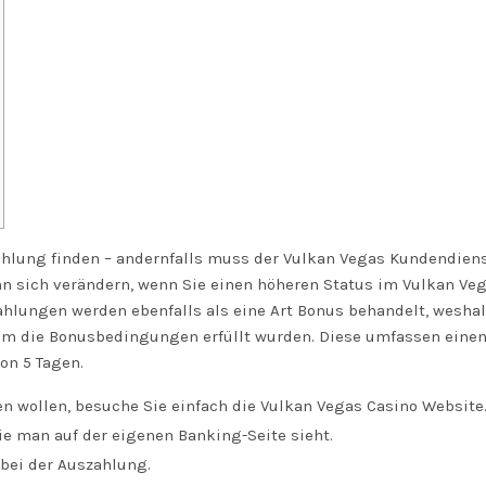
Zahlung finden – andernfalls muss der Vulkan Vegas Kundendien
nn sich verändern, wenn Sie einen höheren Status im Vulkan Ve
lungen werden ebenfalls als eine Art Bonus behandelt, weshal
em die Bonusbedingungen erfüllt wurden. Diese umfassen eine
on 5 Tagen.
n wollen, besuche Sie einfach die Vulkan Vegas Casino Website
die man auf der eigenen Banking-Seite sieht.
 bei der Auszahlung.