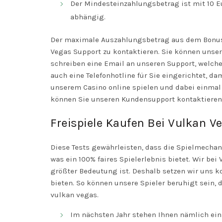
Der Mindesteinzahlungsbetrag ist mit 10 E
abhängig.
Der maximale Auszahlungsbetrag aus dem Bonus 
Vegas Support zu kontaktieren. Sie können unsere
schreiben eine Email an unseren Support, welche
auch eine Telefonhotline für Sie eingerichtet, 
unserem Casino online spielen und dabei einmal
können Sie unseren Kundensupport kontaktieren
Freispiele Kaufen Bei Vulkan V
Diese Tests gewährleisten, dass die Spielmecha
was ein 100% faires Spielerlebnis bietet. Wir bei
größter Bedeutung ist. Deshalb setzen wir uns k
bieten. So können unsere Spieler beruhigt sein, 
vulkan vegas
.
Im nächsten Jahr stehen Ihnen nämlich ei