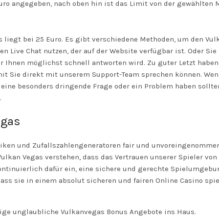
uro angegeben, nach oben hin ist das Limit von der gewählten
liegt bei 25 Euro. Es gibt verschiedene Methoden, um den Vul
n Live Chat nutzen, der auf der Website verfügbar ist. Oder Sie
r Ihnen möglichst schnell antworten wird. Zu guter Letzt haben
damit Sie direkt mit unserem Support-Team sprechen können. Wen
 eine besonders dringende Frage oder ein Problem haben sollte
.
egas
niken und Zufallszahlengeneratoren fair und unvoreingenommen
 Vulkan Vegas verstehen, dass das Vertrauen unserer Spieler von
ontinuierlich dafür ein, eine sichere und gerechte Spielumgebu
dass sie in einem absolut sicheren und fairen Online Casino spi
nige unglaubliche Vulkanvegas Bonus Angebote ins Haus.