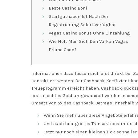
Beste Casino Boni
Startguthaben Ist Nach Der
Registrierung Sofort Verfügbar
Vegas Casino Bonus Ohne Einzahlung
Wie Holt Man Sich Den Vulkan Vegas
Promo Code?
Informationen dazu lassen sich erst direkt bei 
kontaktiert werden. Der Cashback-Koeffizient ka
Treueprogramm erreicht haben. Cashback-Rückzah
erst in echtes Geld umgewandelt werden, nachd
Umsatz von 5x des Cashback-Betrags innerhalb v
Wenn Sie mehr über diese Angebote erfahre
Und auch hier gibt es Transaktionslimits, 
Jetzt nur noch einen kleinen Tick schneller