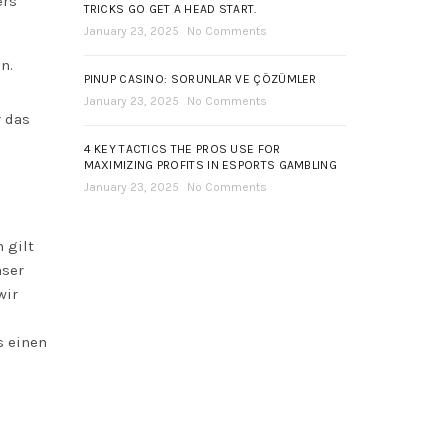
ers
TRICKS GO GET A HEAD START.
January 23, 2025
No Comments
n.
PINUP CASINO: SORUNLAR VE ÇÖZÜMLER
January 23, 2025
No Comments
r das
4 KEY TACTICS THE PROS USE FOR
MAXIMIZING PROFITS IN ESPORTS GAMBLING
January 23, 2025
No Comments
 gilt
nser
wir
s einen