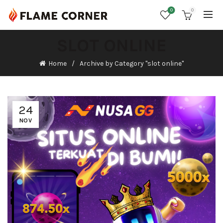
0
0
SLOT ONLINE
Home
Archive by Category "slot online"
24
NOV