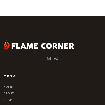
MENU
HOME
ABOUT
SHOP