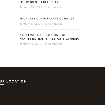
TRICKS GO GET A HEAD START.
January 23, 2025
No Comments
PINUP CASINO: SORUNLAR VE ÇÖZÜMLER
January 23, 2025
No Comments
4 KEY TACTICS THE PROS USE FOR
MAXIMIZING PROFITS IN ESPORTS GAMBLING
January 23, 2025
No Comments
UR LOCATION
ot Deposit Dana
itus Pusakabet
sakabet Daftar Slot
putar Slot Online