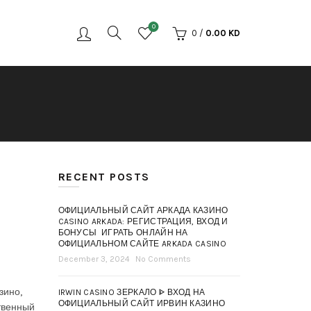
0
0
/
0.00
KD
RECENT POSTS
ОФИЦИАЛЬНЫЙ САЙТ АРКАДА КАЗИНО
CASINO ARKADA: РЕГИСТРАЦИЯ, ВХОД И
БОНУСЫ ️ ИГРАТЬ ОНЛАЙН НА
ОФИЦИАЛЬНОМ САЙТЕ ARKADA CASINO
December 3, 2024
No Comments
зино,
IRWIN CASINO ЗЕРКАЛО ᐈ ВХОД НА
ОФИЦИАЛЬНЫЙ САЙТ ИРВИН КАЗИНО
твенный