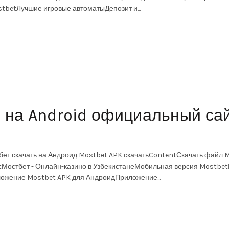
tbetЛучшие игровые автоматыДепозит и...
 на Android официальный са
бет скачать на Андроид Mostbet APK скачатьContentСкачать файл 
остбет - Онлайн-казино в УзбекистанеМобильная версия Mostbet
ложение Mostbet APK для АндроидПриложение...