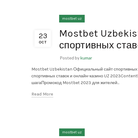
mostbet uz
Mostbet Uzbeki
23
спортивных став
OCT
Posted by
kumar
Mostbet Uzbekistan Официальный сайт спортивных 
спортивных ставок и онлайн-казино UZ 2023ContentП
шагаПромокод Mostbet 2023 для жителей...
Read More
mostbet uz