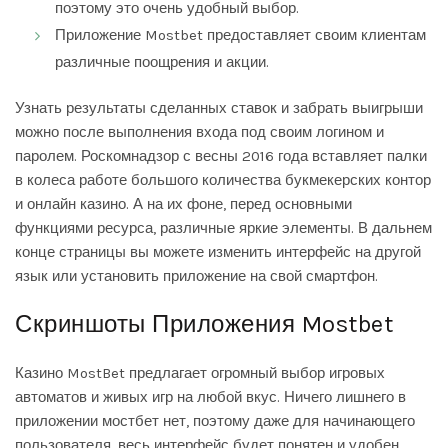
поэтому это очень удобный выбор.
Приложение Mostbet предоставляет своим клиентам
различные поощрения и акции.
Узнать результаты сделанных ставок и забрать выигрыши
можно после выполнения входа под своим логином и
паролем. Роскомнадзор с весны 2016 года вставляет палки
в колеса работе большого количества букмекерских контор
и онлайн казино. А на их фоне, перед основными
функциями ресурса, различные яркие элементы. В дальнем
конце страницы вы можете изменить интерфейс на другой
язык или установить приложение на свой смартфон.
Скриншоты Приложения Mostbet
Казино MostBet предлагает огромный выбор игровых
автоматов и живых игр на любой вкус. Ничего лишнего в
приложении мостбет нет, поэтому даже для начинающего
пользователя, весь интерфейс будет понятен и удобен.