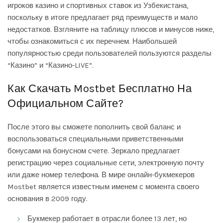
игроков казино и спортивных ставок из Узбекистана,
поскольку в итоге предлагает ряд преимуществ и мало
недостатков. Взгляните на таблицу плюсов и минусов ниже,
чтобы ознакомиться с их перечнем. Наибольшей
популярностью среди пользователей пользуются разделы
“Казино” и “Казино-LIVE”.
Как Скачать Mostbet Бесплатно На
Официальном Сайте?
После этого вы сможете пополнить свой баланс и
воспользоваться специальными приветственными
бонусами на бонусном счете. Зеркало предлагает
регистрацию через социальные сети, электронную почту
или даже номер телефона. В мире онлайн-букмекеров
Mostbet является известным именем с момента своего
основания в 2009 году.
Букмекер работает в отрасли более 13 лет, но