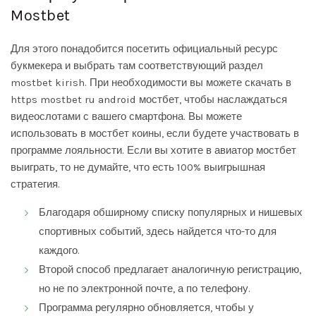
Mostbet
Для этого понадобится посетить официальный ресурс
букмекера и выбрать там соответствующий раздел
mostbet kirish. При необходимости вы можете скачать в
https mostbet ru android мостбет, чтобы наслаждаться
видеослотами с вашего смартфона. Вы можете
использовать в мостбет коины, если будете участвовать в
программе лояльности. Если вы хотите в авиатор мостбет
выиграть, то не думайте, что есть 100% выигрышная
стратегия.
Благодаря обширному списку популярных и нишевых
спортивных событий, здесь найдется что-то для
каждого.
Второй способ предлагает аналогичную регистрацию,
но не по электронной почте, а по телефону.
Программа регулярно обновляется, чтобы у