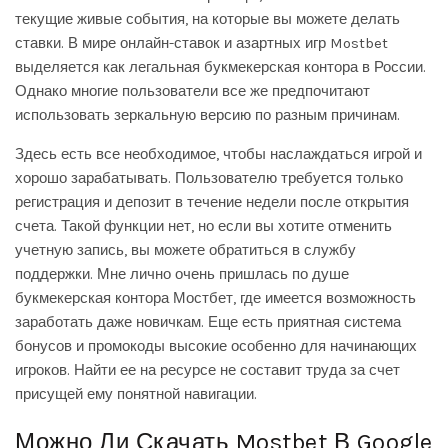
текущие живые события, на которые вы можете делать
ставки. В мире онлайн-ставок и азартных игр Mostbet
выделяется как легальная букмекерская контора в России.
Однако многие пользователи все же предпочитают
использовать зеркальную версию по разным причинам.
Здесь есть все необходимое, чтобы наслаждаться игрой и
хорошо зарабатывать. Пользователю требуется только
регистрация и депозит в течение недели после открытия
счета. Такой функции нет, но если вы хотите отменить
учетную запись, вы можете обратиться в службу
поддержки. Мне лично очень пришлась по душе
букмекерская контора Мостбет, где имеется возможность
заработать даже новичкам. Еще есть приятная система
бонусов и промокоды высокие особенно для начинающих
игроков. Найти ее на ресурсе не составит труда за счет
присущей ему понятной навигации.
Можно Ли Скачать Mostbet В Google