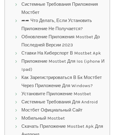
Системные Требования Приложения
Мостбет
➦➦ Что Делать, Если Установить
Приложение Не Получается?
Обновление Приложения Mostbet До
Последней Версии 2023
Ставки На Киберспорт В Mostbet Apk
Приложение Mostbet Для Ios (iphone И
Ipad)
Как Зарегистрироваться В Бк Мостбет
Через Приложение Для Windows?
Установите Приложение Mostbet
Системные Требования Для Android
Мостбет Официальный Сайт
Мобильный Mostbet
Скачать Приложение Mostbet Apk Для
Андроид