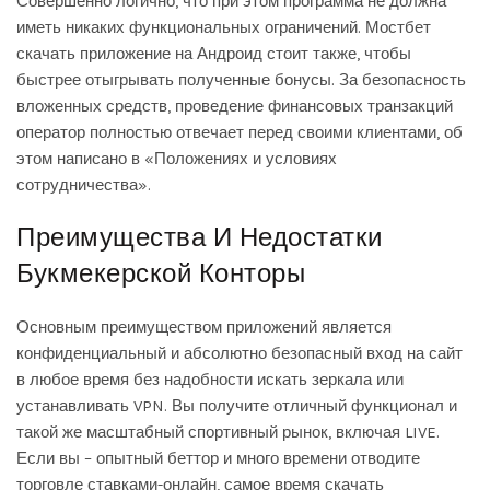
Совершенно логично, что при этом программа не должна
иметь никаких функциональных ограничений. Мостбет
скачать приложение на Андроид стоит также, чтобы
быстрее отыгрывать полученные бонусы. За безопасность
вложенных средств, проведение финансовых транзакций
оператор полностью отвечает перед своими клиентами, об
этом написано в «Положениях и условиях
сотрудничества».
Преимущества И Недостатки
Букмекерской Конторы
Основным преимуществом приложений является
конфиденциальный и абсолютно безопасный вход на сайт
в любое время без надобности искать зеркала или
устанавливать VPN. Вы получите отличный функционал и
такой же масштабный спортивный рынок, включая LIVE.
Если вы – опытный беттор и много времени отводите
торговле ставками-онлайн, самое время скачать