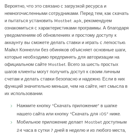
Вероятно, что это связано с загрузкой ресурса и
немногочисленными сотрудниками. Перед тем, как скачать
и пытаться установить Mostbet .apk, рекомендуем
ознакомиться с характеристиками программы. А благодаря
уведомлениям об обновлениях и простому доступу к
аккаунту вы сможете делать ставки и играть с легкостью.
Майкл Коннелли без обиняков объясняет основные шаги,
которые необходимо предпринять для авторизации на
официальном сайте Mostbet. Всего за шесть простых
шагов клиенты могут получить доступ к своим личным
счетам и делать ставки безопасно и надежно. Если в них
функций значительно меньше, чем на сайте, нет смысла в
их использовании.
Нажмите кнопку “Скачать приложение” в шапке
нашего сайта или кнопку “Скачать для iOS” ниже.
Мобильное приложение делает Mostbet доступным
24 часа в сутки 7 дней в неделю и из любого места,