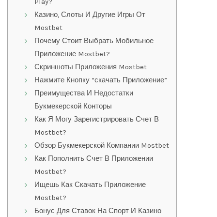
Play?
Казино, Слоты И Другие Игры От
Mostbet
Почему Стоит Выбрать Мобильное
Приложение Mostbet?
Скриншоты Приложения Mostbet
Нажмите Кнопку “скачать Приложение”
Преимущества И Недостатки
Букмекерской Конторы
Как Я Могу Зарегистрировать Счет В
Mostbet?
Обзор Букмекерской Компании Mostbet
Как Пополнить Счет В Приложении
Mostbet?
Ищешь Как Скачать Приложение
Mostbet?
Бонус Для Ставок На Спорт И Казино