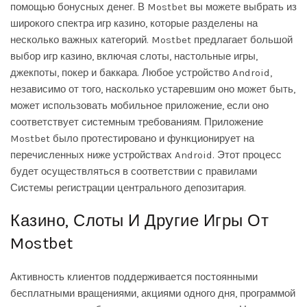
помощью бонусных денег. В Mostbet вы можете выбрать из
широкого спектра игр казино, которые разделены на
несколько важных категорий. Mostbet предлагает большой
выбор игр казино, включая слоты, настольные игры,
джекпоты, покер и баккара. Любое устройство Android,
независимо от того, насколько устаревшим оно может быть,
может использовать мобильное приложение, если оно
соответствует системным требованиям. Приложение
Mostbet было протестировано и функционирует на
перечисленных ниже устройствах Android. Этот процесс
будет осуществляться в соответствии с правилами
Системы регистрации центрального депозитария.
Казино, Слоты И Другие Игры От
Mostbet
Активность клиентов поддерживается постоянными
бесплатными вращениями, акциями одного дня, программой