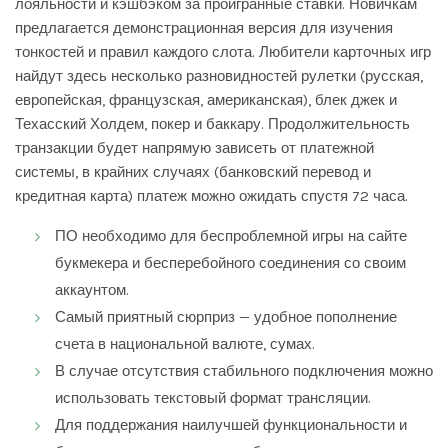
лояльности и кэшбэком за проигранные ставки. Новичкам
предлагается демонстрационная версия для изучения
тонкостей и правил каждого слота. Любители карточных игр
найдут здесь несколько разновидностей рулетки (русская,
европейская, французская, американская), блек джек и
Техасский Холдем, покер и баккару. Продолжительность
транзакции будет напрямую зависеть от платежной
системы, в крайних случаях (банковский перевод и
кредитная карта) платеж можно ожидать спустя 72 часа.
ПО необходимо для беспроблемной игры на сайте
букмекера и бесперебойного соединения со своим
аккаунтом.
Самый приятный сюрприз — удобное пополнение
счета в национальной валюте, сумах.
В случае отсутствия стабильного подключения можно
использовать текстовый формат трансляции.
Для поддержания наилучшей функциональности и