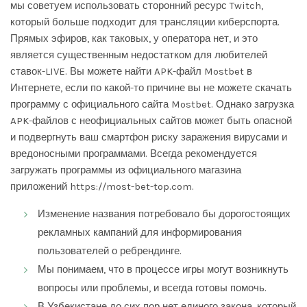
мы советуем использовать сторонний ресурс Twitch,
который больше подходит для трансляции киберспорта.
Прямых эфиров, как таковых, у оператора нет, и это
является существенным недостатком для любителей
ставок-LIVE. Вы можете найти APK-файл Mostbet в
Интернете, если по какой-то причине вы не можете скачать
программу с официального сайта Mostbet. Однако загрузка
APK-файлов с неофициальных сайтов может быть опасной
и подвергнуть ваш смартфон риску заражения вирусами и
вредоносными программами. Всегда рекомендуется
загружать программы из официального магазина
приложений
https://most-bet-top.com
.
Изменение названия потребовало бы дорогостоящих
рекламных кампаний для информирования
пользователей о ребрендинге.
Мы понимаем, что в процессе игры могут возникнуть
вопросы или проблемы, и всегда готовы помочь.
В Узбекистане до сих пор нет единого закона, который