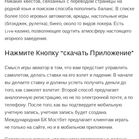
Никаких квестов, связанных с переводом страницы на
родной язык и поиском способа пополнить баланс. В списке
более 1000 игровых автоматов, аркады, настольные игры
(блэкджек, рулетка), бинго, около 10 видов покера. Есть
Live-казино, позволяющее ощутить атмосферу настоящего
игорного заведения.
Нажмите Кнопку “скачать Приложение”
Смысл игры авиатор в том, что вам предстоит управлять
самолетом, делать ставки на его взлет и падение. В начале
вы делаете ставку и должны успеть получить деньги до
того, как самолет взлетит. Второй способ предлагает
аналогичную регистрацию, но не по электронной почте, а по
телефону. После того, как вы подтвердите мобильную
учетную запись, учетная запись будет создана.
Международная БК Мостбет предлагает клиентам играть
не только на сайте, но и в мобильном приложении.