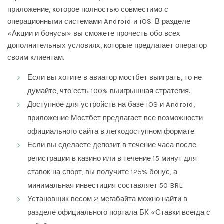
приложение, которое полностью совместимо с
операционными системами Android и iOS. В разделе
«Акции и бонусы» вы сможете прочесть обо всех
дополнительных условиях, которые предлагает оператор
своим клиентам.
Если вы хотите в авиатор мостбет выиграть, то не
думайте, что есть 100% выигрышная стратегия.
Доступное для устройств на базе iOS и Android,
приложение Мостбет предлагает все возможности
официального сайта в легкодоступном формате.
Если вы сделаете депозит в течение часа после
регистрации в казино или в течение 15 минут для
ставок на спорт, вы получите 125% бонус, а
минимальная инвестиция составляет 50 BRL.
Установщик весом 2 мегабайта можно найти в
разделе официального портала БК «Ставки всегда с