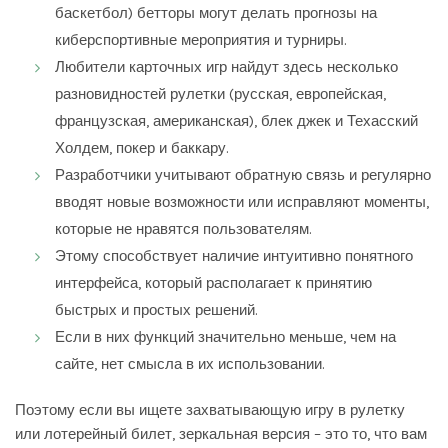
баскетбол) бетторы могут делать прогнозы на
киберспортивные мероприятия и турниры.
Любители карточных игр найдут здесь несколько
разновидностей рулетки (русская, европейская,
французская, американская), блек джек и Техасский
Холдем, покер и баккару.
Разработчики учитывают обратную связь и регулярно
вводят новые возможности или исправляют моменты,
которые не нравятся пользователям.
Этому способствует наличие интуитивно понятного
интерфейса, который располагает к принятию
быстрых и простых решений.
Если в них функций значительно меньше, чем на
сайте, нет смысла в их использовании.
Поэтому если вы ищете захватывающую игру в рулетку
или лотерейный билет, зеркальная версия – это то, что вам