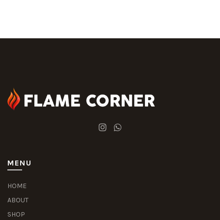
MENU
HOME
ABOUT
SHOP