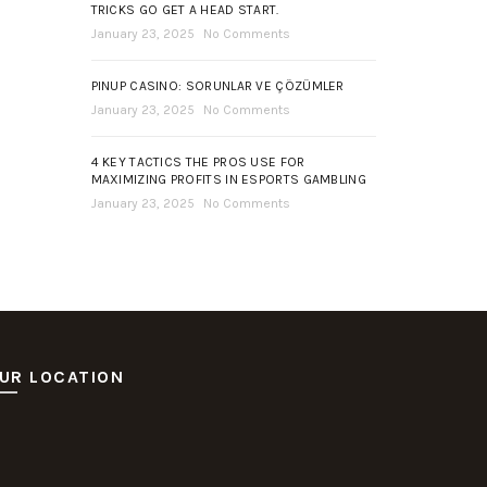
TRICKS GO GET A HEAD START.
January 23, 2025
No Comments
PINUP CASINO: SORUNLAR VE ÇÖZÜMLER
January 23, 2025
No Comments
4 KEY TACTICS THE PROS USE FOR
MAXIMIZING PROFITS IN ESPORTS GAMBLING
January 23, 2025
No Comments
UR LOCATION
ot Deposit Dana
itus Pusakabet
sakabet Daftar Slot
putar Slot Online