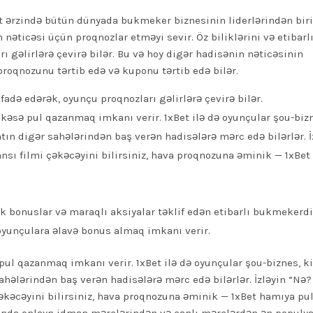
ət ərzində bütün dünyada bukmeker biznesinin liderlərindən bir
nəticəsi üçün proqnozlar etməyi sevir. Öz biliklərini və etibarl
rı gəlirlərə çevirə bilər. Bu və hoy digər hadisənin nəticəsinin
proqnozunu tərtib edə və kuponu tərtib edə bilər.
tifadə edərək, oyunçu proqnozları gəlirlərə çevirə bilər.
kəsə pul qazanmaq imkanı verir. 1xBet ilə də oyunçular şou-biz
yatın digər sahələrindən baş verən hadisələrə mərc edə bilərlər. İ
nsı filmi çəkəcəyini bilirsiniz, hava proqnozuna əminik — 1xBe
k bonuslar və maraqlı aksiyalar təklif edən etibarlı bukmekerdi
 oyunçulara əlavə bonus almaq imkanı verir.
ul qazanmaq imkanı verir. 1xBet ilə də oyunçular şou-biznes, ki
 sahələrindən baş verən hadisələrə mərc edə bilərlər. İzləyin “Nə?
əkəcəyini bilirsiniz, hava proqnozuna əminik — 1xBet hamıya pu