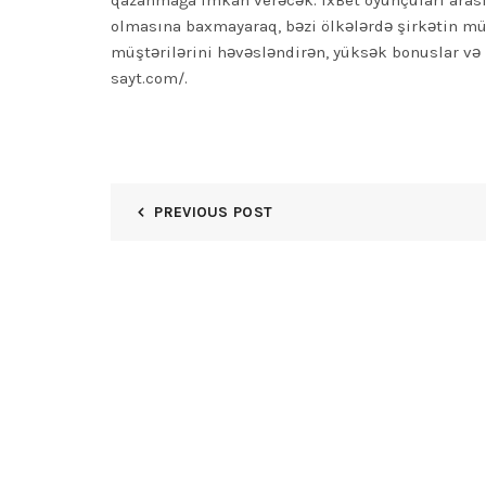
qazanmağa imkan verəcək. 1xBet oyunçuları aras
olmasına baxmayaraq, bəzi ölkələrdə şirkətin müş
müştərilərini həvəsləndirən, yüksək bonuslar və 
sayt.com/
.
PREVIOUS POST