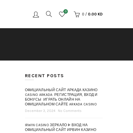
0
0
/
0.00
KD
RECENT POSTS
ОФИЦИАЛЬНЫЙ САЙТ АРКАДА КАЗИНО
CASINO ARKADA: РЕГИСТРАЦИЯ, ВХОД И
БОНУСЫ ️ ИГРАТЬ ОНЛАЙН НА
ОФИЦИАЛЬНОМ САЙТЕ ARKADA CASINO
December 3, 2024
No Comments
IRWIN CASINO ЗЕРКАЛО ᐈ ВХОД НА
ОФИЦИАЛЬНЫЙ САЙТ ИРВИН КАЗИНО