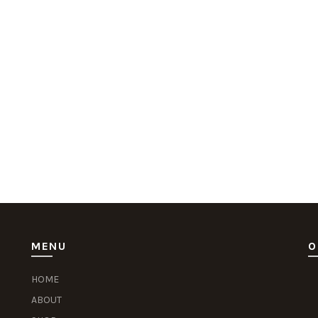
MENU
O
HOME
Sl
S
Pu
Se
ABOUT