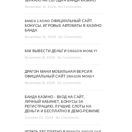
ЗЕРКАЛО НА СЕГОДНЯ БАНДА КАЗИНО
November 14, 2024
No Comments
BANDA CASINO ОФИЦИАЛЬНЫЙ САЙТ:
БОНУСЫ, ИГРОВЫЕ АВТОМАТЫ В КАЗИНО
БАНДА
November 14, 2024
No Comments
КАК ВЫВЕСТИ ДЕНЬГИ DRAGON MONEY?
November 8, 2024
No Comments
ДРАГОН МАНИ МОБИЛЬНАЯ ВЕРСИЯ
ОФИЦИАЛЬНЫЙ САЙТ DRAGON MONEY
November 8, 2024
No Comments
БАНДА КАЗИНО – ВХОД НА САЙТ,
ЛИЧНЫЙ КАБИНЕТ, БОНУСЫ ЗА
РЕГИСТРАЦИЮ, ЛУЧШИЕ СЛОТЫ НА
ДЕНЬГИ И БЕСПЛАТНО В ДЕМО-РЕЖИМЕ
October 23, 2024
No Comments
ИГРАТЬ БЕСПЛАТНО В PENALTY SHOOT OUT