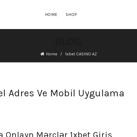
HOME
SHOP
BLOG
Home
1xbet CASINO AZ
cel Adres Ve Mobil Uygulama
 Onlayn Mərclər 1xbet Giriş