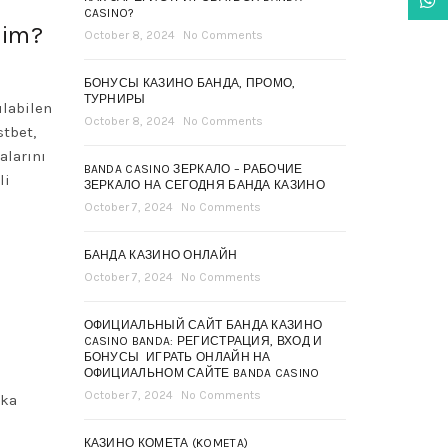
DISMISS
CASINO?
rim?
October 8, 2024
No Comments
БОНУСЫ КАЗИНО БАНДА, ПРОМО,
ТУРНИРЫ
ılabilen
October 8, 2024
No Comments
stbet,
alarını
BANDA CASINO ЗЕРКАЛО – РАБОЧИЕ
li
ЗЕРКАЛО НА СЕГОДНЯ БАНДА КАЗИНО
October 7, 2024
No Comments
ş
БАНДА КАЗИНО ОНЛАЙН
October 7, 2024
No Comments
ОФИЦИАЛЬНЫЙ САЙТ БАНДА КАЗИНО
CASINO BANDA: РЕГИСТРАЦИЯ, ВХОД И
БОНУСЫ ️ ИГРАТЬ ОНЛАЙН НА
ОФИЦИАЛЬНОМ САЙТЕ BANDA CASINO
October 7, 2024
No Comments
nka
КАЗИНО КОМЕТА (KOMETA)