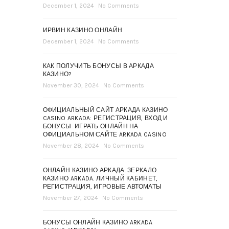
December 1, 2024
No Comments
ИРВИН КАЗИНО ОНЛАЙН
December 1, 2024
No Comments
КАК ПОЛУЧИТЬ БОНУСЫ В АРКАДА
КАЗИНО?
November 30, 2024
No Comments
ОФИЦИАЛЬНЫЙ САЙТ АРКАДА КАЗИНО
CASINO ARKADA: РЕГИСТРАЦИЯ, ВХОД И
БОНУСЫ ️ ИГРАТЬ ОНЛАЙН НА
ОФИЦИАЛЬНОМ САЙТЕ ARKADA CASINO
November 28, 2024
No Comments
ОНЛАЙН КАЗИНО АРКАДА. ЗЕРКАЛО
КАЗИНО ARKADA. ЛИЧНЫЙ КАБИНЕТ,
РЕГИСТРАЦИЯ, ИГРОВЫЕ АВТОМАТЫ
November 27, 2024
No Comments
БОНУСЫ ОНЛАЙН КАЗИНО ARKADA