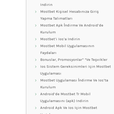
Indirin
Mostbet Kişisel Hesabınıza Giriş
Yapma Talimatları
Mostbet Apk İndirme Ve Android’de
Kurulum
Mostbet’i Ios’a Indirin
Mostbet Mobil Uygulamasının
Faydaları
Bonuslar, Promosyonlar” “Ve Teşvikler
Ios Sistem Gereksinimleri Için Mostbet
Uygulaması
Mostbet Uygulaması İndirme Ve Ios’ta
Kurulum
Android’de Mostbet Tr Mobil
Uygulamasını (apk) Indirin
Android Apk Ve Ios Için Mostbet