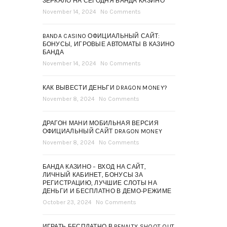
ЗЕРКАЛО НА СЕГОДНЯ БАНДА КАЗИНО
November 14, 2024
No Comments
BANDA CASINO ОФИЦИАЛЬНЫЙ САЙТ:
БОНУСЫ, ИГРОВЫЕ АВТОМАТЫ В КАЗИНО
БАНДА
November 14, 2024
No Comments
КАК ВЫВЕСТИ ДЕНЬГИ DRAGON MONEY?
November 8, 2024
No Comments
ДРАГОН МАНИ МОБИЛЬНАЯ ВЕРСИЯ
ОФИЦИАЛЬНЫЙ САЙТ DRAGON MONEY
November 8, 2024
No Comments
БАНДА КАЗИНО – ВХОД НА САЙТ,
ЛИЧНЫЙ КАБИНЕТ, БОНУСЫ ЗА
РЕГИСТРАЦИЮ, ЛУЧШИЕ СЛОТЫ НА
ДЕНЬГИ И БЕСПЛАТНО В ДЕМО-РЕЖИМЕ
October 23, 2024
No Comments
ИГРАТЬ БЕСПЛАТНО В PENALTY SHOOT OUT