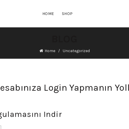
HOME
SHOP
BLOG
Home
Uncategorized
sabınıza Login Yapmanın Yoll
gulamasını Indir