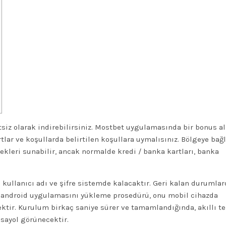
tsiz olarak indirebilirsiniz. Mostbet uygulamasında bir bonus 
lar ve koşullarda belirtilen koşullara uymalısınız. Bölgeye bağl
kleri sunabilir, ancak normalde kredi / banka kartları, banka
kullanıcı adı ve şifre sistemde kalacaktır. Geri kalan durumlar
e android uygulamasını yükleme prosedürü, onu mobil cihazda
ektir. Kurulum birkaç saniye sürer ve tamamlandığında, akıllı t
sayol görünecektir.