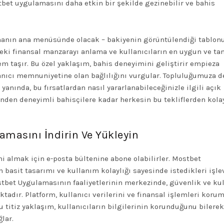
tbet uygulamasını daha etkin bir şekilde gezinebilir ve bahis
anın ana menüsünde olacak – bakiyenin görüntülendiği tablon
deki finansal manzarayı anlama ve kullanıcıların en uygun ve ta
 taşır. Bu özel yaklaşım, bahis deneyimini geliştirir empieza
llanıcı memnuniyetine olan bağlılığını vurgular. Topluluğumuza d
nında, bu fırsatlardan nasıl yararlanabileceğinizle ilgili açık
sinden deneyimli bahisçilere kadar herkesin bu tekliflerden kola
amasını İndirin Ve Yükleyin
ini almak için e-posta bültenine abone olabilirler. Mostbet
 basit tasarımı ve kullanım kolaylığı sayesinde istedikleri işle
Mostbet Uygulamasının faaliyetlerinin merkezinde, güvenlik ve kul
tadır. Platform, kullanıcı verilerini ve finansal işlemleri koru
 titiz yaklaşım, kullanıcıların bilgilerinin korunduğunu bilere
lar.