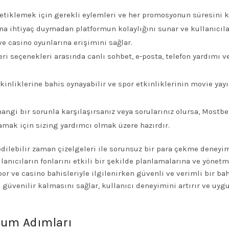
ı tetiklemek için gerekli eylemleri ve her promosyonun süresini 
a ihtiyaç duymadan platformun kolaylığını sunar ve kullanıcıla
ve casino oyunlarına erişimini sağlar.
 seçenekleri arasında canlı sohbet, e-posta, telefon yardımı ve
inliklerine bahis oynayabilir ve spor etkinliklerinin movie yayı
ngi bir sorunla karşılaşırsanız veya sorularınız olursa, Mostbe
mak için sizing yardımcı olmak üzere hazırdır.
dilebilir zaman çizelgeleri ile sorunsuz bir para çekme deneyi
ullanıcıların fonlarını etkili bir şekilde planlamalarına ve yönet
or ve casino bahisleriyle ilgilenirken güvenli ve verimli bir ba
 güvenilir kalmasını sağlar, kullanıcı deneyimini artırır ve uy
ulum Adımları