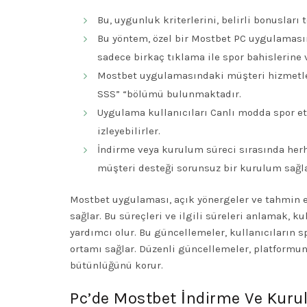
Bu, uygunluk kriterlerini, belirli bonuslar
Bu yöntem, özel bir Mostbet PC uygulamasın
sadece birkaç tıklama ile spor bahislerine 
Mostbet uygulamasındaki müşteri hizmetleri
SSS” “bölümü bulunmaktadır.
Uygulama kullanıcıları Canlı modda spor etk
izleyebilirler.
İndirme veya kurulum süreci sırasında herha
müşteri desteği sorunsuz bir kurulum sağla
Mostbet uygulaması, açık yönergeler ve tahmin e
sağlar. Bu süreçleri ve ilgili süreleri anlamak, k
yardımcı olur. Bu güncellemeler, kullanıcıların sp
ortamı sağlar. Düzenli güncellemeler, platformun
bütünlüğünü korur.
Pc’de Mostbet İndirme Ve Kur