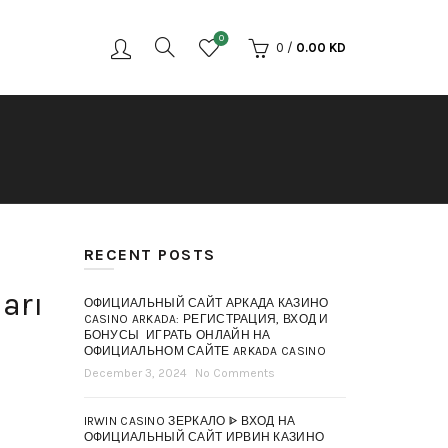
0
0
/
0.00
KD
RECENT POSTS
arı
ОФИЦИАЛЬНЫЙ САЙТ АРКАДА КАЗИНО
CASINO ARKADA: РЕГИСТРАЦИЯ, ВХОД И
БОНУСЫ ️ ИГРАТЬ ОНЛАЙН НА
ОФИЦИАЛЬНОМ САЙТЕ ARKADA CASINO
December 3, 2024
No Comments
IRWIN CASINO ЗЕРКАЛО ᐈ ВХОД НА
ОФИЦИАЛЬНЫЙ САЙТ ИРВИН КАЗИНО