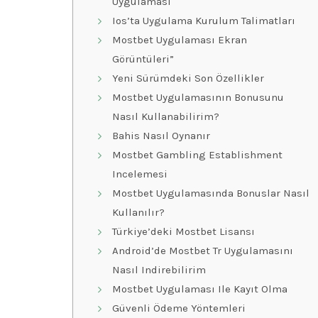
Uygulaması
Ios’ta Uygulama Kurulum Talimatları
Mostbet Uygulaması Ekran
Görüntüleri”
Yeni Sürümdeki Son Özellikler
Mostbet Uygulamasının Bonusunu
Nasıl Kullanabilirim?
Bahis Nasıl Oynanır
Mostbet Gambling Establishment
Incelemesi
Mostbet Uygulamasında Bonuslar Nasıl
Kullanılır?
Türkiye’deki Mostbet Lisansı
Android’de Mostbet Tr Uygulamasını
Nasıl Indirebilirim
Mostbet Uygulaması Ile Kayıt Olma
Güvenli Ödeme Yöntemleri