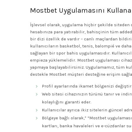
Mostbet Uygulamasını Kullanar
İşlevsel olarak, uygulama hiçbir şekilde siteden d
hesabınıza para yatırabilir, bahisçinin tüm added
bir dizi özellik de vardır – canlı maçlardan bildi
kullanıcıların basketbol, tenis, balompié ve daha
sağlayan bir spor bahis uygulamasıdır. Kullanıc
empieza yüklemelidir. Mostbet uygulaması cihazın
yapmaya başlayabilirsiniz. Uygulamamız, tüm kullan
destekle Mostbet müşteri desteğine erişim sağ
Profil ayarlarında ikamet bölgenizi değiştir
Web sitesi cihazınızın türünü tanır ve ind
kolaylığını garanti eder.
Kullanıcılar ayrıca ikiz sitelerin güncel adr
Bölgeye bağlı olarak,” “Mostbet uygulaması
kartları, banka havaleleri ve e-cüzdanlar su