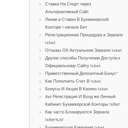
Ставки На Спорт через
Альтернативный Сайт
Линии а Ставки В Букмекерской
Конторе 1 начале Бет
Регистрационная Процедура а Зеркале
1xbet
Отзывы Об Актуальном Зеркале 1xbet
Другие способы Получения Доступа к
Официальному Сайту 1xbet
Приветственный Депозитный Бонус”
Как Пополнить Счет В 1xbet
Бонусы И Акции В Казино 1xbet
Bet Регистрация И Вход же Личный
Кабинет Букмекерской Конторы 1хбет
Как часто Блокируются Зеркала
1хбет%3F
Букмекерская Компания 1xbet