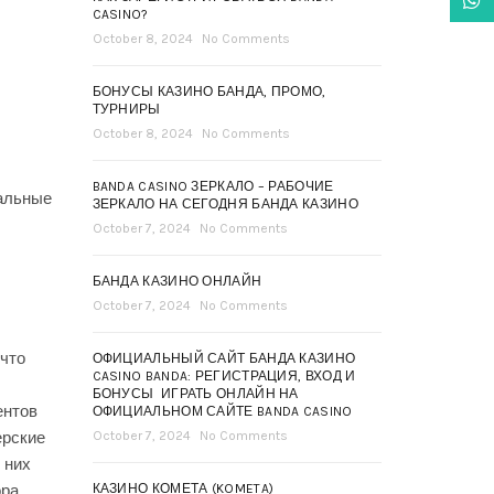
DISMISS
CASINO?
October 8, 2024
No Comments
БОНУСЫ КАЗИНО БАНДА, ПРОМО,
ТУРНИРЫ
October 8, 2024
No Comments
BANDA CASINO ЗЕРКАЛО – РАБОЧИЕ
кальные
ЗЕРКАЛО НА СЕГОДНЯ БАНДА КАЗИНО
October 7, 2024
No Comments
БАНДА КАЗИНО ОНЛАЙН
October 7, 2024
No Comments
что
ОФИЦИАЛЬНЫЙ САЙТ БАНДА КАЗИНО
CASINO BANDA: РЕГИСТРАЦИЯ, ВХОД И
БОНУСЫ ️ ИГРАТЬ ОНЛАЙН НА
ентов
ОФИЦИАЛЬНОМ САЙТЕ BANDA CASINO
ерские
October 7, 2024
No Comments
 них
ора
КАЗИНО КОМЕТА (KOMETA)