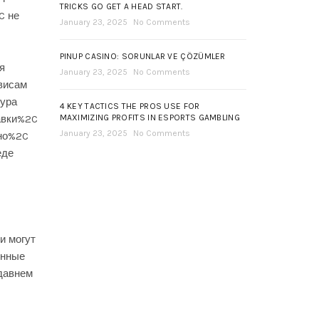
TRICKS GO GET A HEAD START.
C не
January 23, 2025
No Comments
PINUP CASINO: SORUNLAR VE ÇÖZÜMLER
я
January 23, 2025
No Comments
висам
тура
4 KEY TACTICS THE PROS USE FOR
авки%2C
MAXIMIZING PROFITS IN ESPORTS GAMBLING
January 23, 2025
No Comments
нно%2C
еде
и могут
онные
едавнем