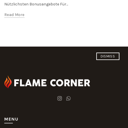
Nützlichsten Bonusangebote Für...
Read More
DISMISS
MENU