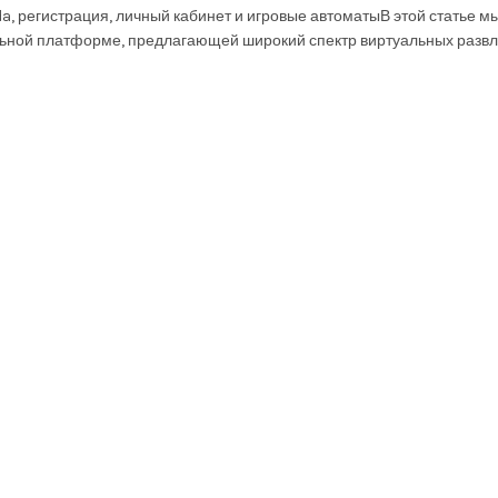
a, регистрация, личный кабинет и игровые автоматыВ этой статье м
льной платформе, предлагающей широкий спектр виртуальных разв