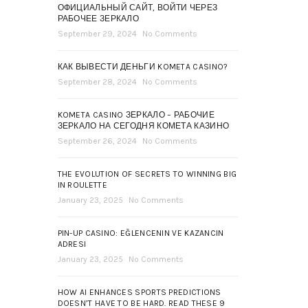
ОФИЦИАЛЬНЫЙ САЙТ, ВОЙТИ ЧЕРЕЗ
РАБОЧЕЕ ЗЕРКАЛО
September 29, 2024
No Comments
КАК ВЫВЕСТИ ДЕНЬГИ KOMETA CASINO?
September 28, 2024
No Comments
KOMETA CASINO ЗЕРКАЛО – РАБОЧИЕ
ЗЕРКАЛО НА СЕГОДНЯ КОМЕТА КАЗИНО
September 26, 2024
No Comments
THE EVOLUTION OF SECRETS TO WINNING BIG
IN ROULETTE
January 23, 2025
No Comments
PIN-UP CASINO: EĞLENCENIN VE KAZANCIN
ADRESI
January 23, 2025
No Comments
HOW AI ENHANCES SPORTS PREDICTIONS
DOESN’T HAVE TO BE HARD. READ THESE 9