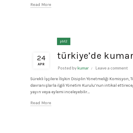
Read More
pbt2
türkiye’de kumar 
24
APR
Posted by
kumar
Leave a comment
Sürekli İşçilere İlişkin Disiplin Yönetmeliği Komisyon, 
davranışlarla ilgili Yönetim Kurulu’nun intikal ettireceğ
yayın veya eylemi inceleyebilir....
Read More