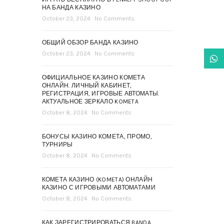
НА БАНДА КАЗИНО
October 23, 2024
No Comments
ОБЩИЙ ОБЗОР БАНДА КАЗИНО
October 23, 2024
No Comments
What
DISMISS
ОФИЦИАЛЬНОЕ КАЗИНО КОМЕТА
ОНЛАЙН. ЛИЧНЫЙ КАБИНЕТ,
РЕГИСТРАЦИЯ, ИГРОВЫЕ АВТОМАТЫ.
АКТУАЛЬНОЕ ЗЕРКАЛО KOMETA
October 8, 2024
No Comments
БОНУСЫ КАЗИНО КОМЕТА, ПРОМО,
ТУРНИРЫ
October 8, 2024
No Comments
КОМЕТА КАЗИНО (KOMETA) ОНЛАЙН
КАЗИНО С ИГРОВЫМИ АВТОМАТАМИ
October 8, 2024
No Comments
КАК ЗАРЕГИСТРИРОВАТЬСЯ BANDA