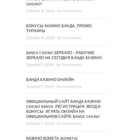
CASINO?
October 8, 2024
No Comments
БОНУСЫ КАЗИНО БАНДА, ПРОМО,
ТУРНИРЫ
October 8, 2024
No Comments
BANDA CASINO ЗЕРКАЛО – РАБОЧИЕ
ЗЕРКАЛО НА СЕГОДНЯ БАНДА КАЗИНО
October 7, 2024
No Comments
БАНДА КАЗИНО ОНЛАЙН
October 7, 2024
No Comments
ОФИЦИАЛЬНЫЙ САЙТ БАНДА КАЗИНО
CASINO BANDA: РЕГИСТРАЦИЯ, ВХОД И
БОНУСЫ ️ ИГРАТЬ ОНЛАЙН НА
ОФИЦИАЛЬНОМ САЙТЕ BANDA CASINO
October 7, 2024
No Comments
КАЗИНО КОМЕТА (KOMETA)