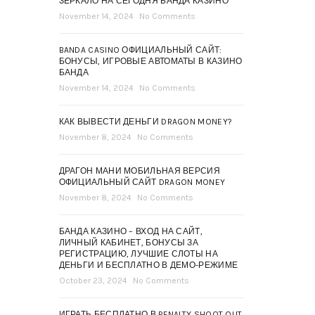
ЗЕРКАЛО НА СЕГОДНЯ БАНДА КАЗИНО
November 14, 2024
No Comments
BANDA CASINO ОФИЦИАЛЬНЫЙ САЙТ:
БОНУСЫ, ИГРОВЫЕ АВТОМАТЫ В КАЗИНО
БАНДА
November 14, 2024
No Comments
КАК ВЫВЕСТИ ДЕНЬГИ DRAGON MONEY?
November 8, 2024
No Comments
ДРАГОН МАНИ МОБИЛЬНАЯ ВЕРСИЯ
ОФИЦИАЛЬНЫЙ САЙТ DRAGON MONEY
November 8, 2024
No Comments
БАНДА КАЗИНО – ВХОД НА САЙТ,
ЛИЧНЫЙ КАБИНЕТ, БОНУСЫ ЗА
РЕГИСТРАЦИЮ, ЛУЧШИЕ СЛОТЫ НА
ДЕНЬГИ И БЕСПЛАТНО В ДЕМО-РЕЖИМЕ
October 23, 2024
No Comments
ИГРАТЬ БЕСПЛАТНО В PENALTY SHOOT OUT