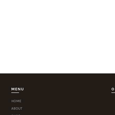
MENU
O
HOME
Sl
S
Pu
Se
ABOUT