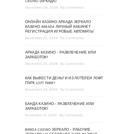
CASINO (АРКАДА)
November 26, 2024
No Comments
ОНЛАЙН КАЗИНО АРКАДА ЗЕРКАЛО
КАЗИНО ARKADA ЛИЧНЫЙ КАБИНЕТ
РЕГИСТРАЦИЯ ИГРОВЫЕ АВТОМАТЫ
November 25, 2024
No Comments
АРКАДА КАЗИНО – РАЗВЛЕЧЕНИЕ ИЛИ
ЗАРАБОТОК?
November 25, 2024
No Comments
КАК ВЫВЕСТИ ДЕНЬГИ ИЗ ЛОТЕРЕИ ЛОФТ
ПАРК LOFT PARK?
November 23, 2024
No Comments
БАНДА КАЗИНО – РАЗВЛЕЧЕНИЕ ИЛИ
ЗАРАБОТОК?
November 15, 2024
No Comments
BANDA CASINO ЗЕРКАЛО – РАБОЧИЕ