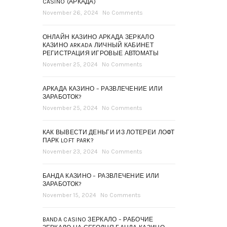
CASINO (АРКАДА)
November 26, 2024
No Comments
ОНЛАЙН КАЗИНО АРКАДА ЗЕРКАЛО
КАЗИНО ARKADA ЛИЧНЫЙ КАБИНЕТ
РЕГИСТРАЦИЯ ИГРОВЫЕ АВТОМАТЫ
November 25, 2024
No Comments
АРКАДА КАЗИНО – РАЗВЛЕЧЕНИЕ ИЛИ
ЗАРАБОТОК?
November 25, 2024
No Comments
КАК ВЫВЕСТИ ДЕНЬГИ ИЗ ЛОТЕРЕИ ЛОФТ
ПАРК LOFT PARK?
November 23, 2024
No Comments
БАНДА КАЗИНО – РАЗВЛЕЧЕНИЕ ИЛИ
ЗАРАБОТОК?
November 15, 2024
No Comments
BANDA CASINO ЗЕРКАЛО – РАБОЧИЕ