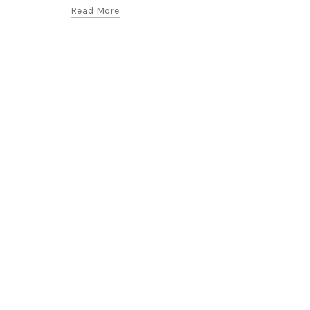
Read More