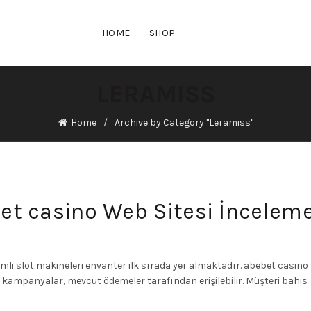
HOME
SHOP
LERAMISS
Home
Archive by Category "Leramiss"
t casino Web Sitesi İnceleme
emli slot makineleri envanter ilk sırada yer almaktadır. abebet casino
r kampanyalar, mevcut ödemeler tarafından erişilebilir. Müşteri bahis