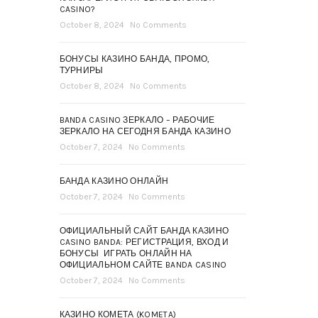
CASINO?
October 8, 2024
No Comments
БОНУСЫ КАЗИНО БАНДА, ПРОМО,
ТУРНИРЫ
October 8, 2024
No Comments
BANDA CASINO ЗЕРКАЛО – РАБОЧИЕ
ЗЕРКАЛО НА СЕГОДНЯ БАНДА КАЗИНО
October 7, 2024
No Comments
БАНДА КАЗИНО ОНЛАЙН
October 7, 2024
No Comments
ОФИЦИАЛЬНЫЙ САЙТ БАНДА КАЗИНО
CASINO BANDA: РЕГИСТРАЦИЯ, ВХОД И
БОНУСЫ ️ ИГРАТЬ ОНЛАЙН НА
ОФИЦИАЛЬНОМ САЙТЕ BANDA CASINO
October 7, 2024
No Comments
КАЗИНО КОМЕТА (KOMETA)