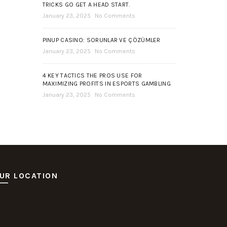
TRICKS GO GET A HEAD START.
January 23, 2025
No Comments
PINUP CASINO: SORUNLAR VE ÇÖZÜMLER
January 23, 2025
No Comments
4 KEY TACTICS THE PROS USE FOR
MAXIMIZING PROFITS IN ESPORTS GAMBLING
January 23, 2025
No Comments
UR LOCATION
ot Deposit Dana
itus Pusakabet
sakabet Daftar Slot
putar Slot Online