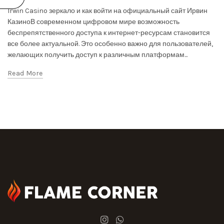
Irwin Casino зеркало и как войти на официальный сайт Ирвин
КазиноВ современном цифровом мире возможность
беспрепятственного доступа к интернет-ресурсам становится
все более актуальной. Это особенно важно для пользователей,
желающих получить доступ к различным платформам...
Read More
DISMISS