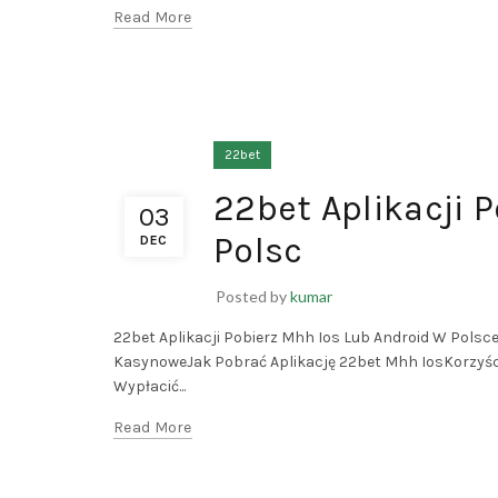
Read More
22bet
22bet Aplikacji 
03
Polsc
DEC
Posted by
kumar
22bet Aplikacji Pobierz Mhh Ios Lub Android W Pols
KasynoweJak Pobrać Aplikację 22bet Mhh IosKorzyści
Wypłacić...
Read More