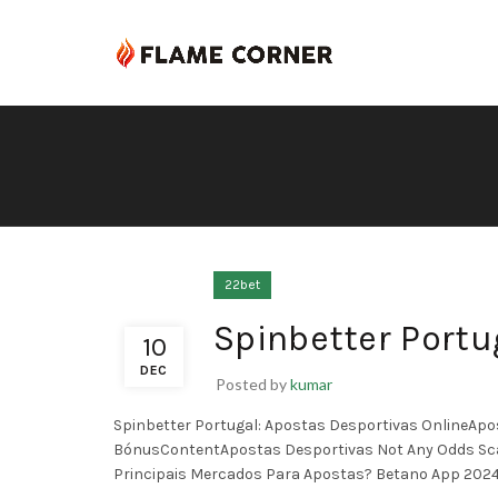
22bet
Spinbetter Portu
10
DEC
Posted by
kumar
Spinbetter Portugal: Apostas Desportivas OnlineApo
BónusContentApostas Desportivas Not Any Odds Sc
Principais Mercados Para Apostas? Betano App 2024.