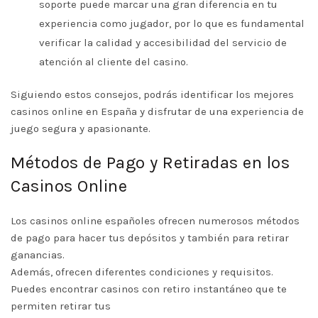
soporte puede marcar una gran diferencia en tu
experiencia como jugador, por lo que es fundamental
verificar la calidad y accesibilidad del servicio de
atención al cliente del casino.
Siguiendo estos consejos, podrás identificar los mejores
casinos online en España y disfrutar de una experiencia de
juego segura y apasionante.
Métodos de Pago y Retiradas en los
Casinos Online
Los casinos online españoles ofrecen numerosos métodos
de pago para hacer tus depósitos y también para retirar
ganancias.
Además, ofrecen diferentes condiciones y requisitos.
Puedes encontrar casinos con retiro instantáneo que te
permiten retirar tus