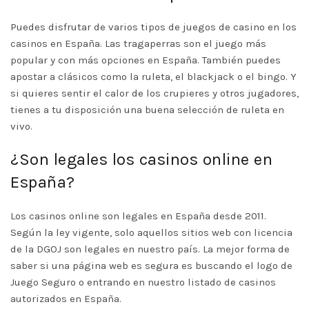
Puedes disfrutar de varios tipos de juegos de casino en los
casinos en España. Las tragaperras son el juego más
popular y con más opciones en España. También puedes
apostar a clásicos como la ruleta, el blackjack o el bingo. Y
si quieres sentir el calor de los crupieres y otros jugadores,
tienes a tu disposición una buena selección de ruleta en
vivo.
¿Son legales los casinos online en
España?
Los casinos online son legales en España desde 2011.
Según la ley vigente, solo aquellos sitios web con licencia
de la DGOJ son legales en nuestro país. La mejor forma de
saber si una página web es segura es buscando el logo de
Juego Seguro o entrando en nuestro
listado de casinos
autorizados en España
.