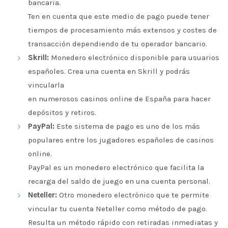
bancaria.
Ten en cuenta que este medio de pago puede tener
tiempos de procesamiento más extensos y costes de
transacción dependiendo de tu operador bancario.
Skrill:
Monedero electrónico disponible para usuarios
españoles. Crea una cuenta en Skrill y podrás
vincularla
en numerosos casinos online de España para hacer
depósitos y retiros.
PayPal:
Este sistema de pago es uno de los más
populares entre los jugadores españoles de casinos
online.
PayPal es un monedero electrónico que facilita la
recarga del saldo de juego en una cuenta personal.
Neteller:
Otro monedero electrónico que te permite
vincular tu cuenta Neteller como método de pago.
Resulta un método rápido con retiradas inmediatas y