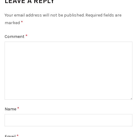
LEAVE A REPLY
Your email address will not be published.
Required fields are
*
marked
*
Comment
*
Name
*
Email