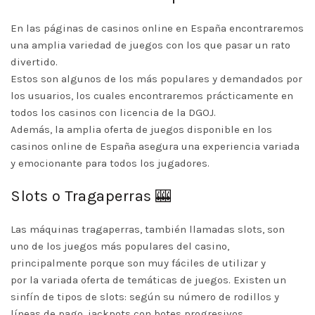
En las páginas de casinos online en España encontraremos
una amplia variedad de juegos con los que pasar un rato
divertido.
Estos son algunos de los más populares y demandados por
los usuarios, los cuales encontraremos prácticamente en
todos los casinos con licencia de la DGOJ.
Además, la amplia oferta de juegos disponible en los
casinos online de España asegura una experiencia variada
y emocionante para todos los jugadores.
Slots o Tragaperras 🎰
Las máquinas tragaperras, también llamadas slots, son
uno de los juegos más populares del casino,
principalmente porque son muy fáciles de utilizar y
por la variada oferta de temáticas de juegos. Existen un
sinfín de tipos de slots: según su número de rodillos y
líneas de pago, jackpots con botes progresivos,