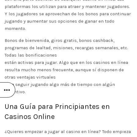
plataformas los utilizan para atraer y mantener jugadores.
Y los jugadores se aprovechan de los bonos para continuar
jugando y aumentar sus opciones de ganar en todo
momento.
Bonos de bienvenida, giros gratis, bonos cashback,
programas de lealtad, misiones, recargas semanales, etc.
Todas las bonificaciones
están activas para jugar. Algo que en los casinos en línea
resulta mucho menos frecuente, aunque sí disponen de
otras ventajas virtuales
para seguir jugando algo más de tiempo con algún
incentivo.
Una Guía para Principiantes en
Casinos Online
¿Quieres empezar a jugar al casino en línea? Todo empieza