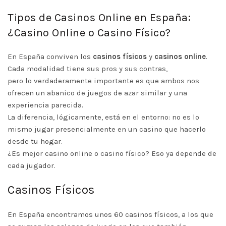
Tipos de Casinos Online en España:
¿Casino Online o Casino Físico?
En España conviven los
casinos físicos
y
casinos online
.
Cada modalidad tiene sus pros y sus contras,
pero lo verdaderamente importante es que ambos nos
ofrecen un abanico de juegos de azar similar y una
experiencia parecida.
La diferencia, lógicamente, está en el entorno: no es lo
mismo jugar presencialmente en un casino que hacerlo
desde tu hogar.
¿Es mejor casino online o casino físico? Eso ya depende de
cada jugador.
Casinos Físicos
En España encontramos unos 60 casinos físicos, a los que