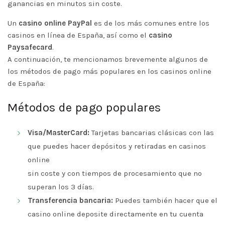
ganancias en minutos sin coste.
Un
casino online PayPal
es de los más comunes entre los
casinos en línea de España, así como el
casino
Paysafecard
.
A continuación, te mencionamos brevemente algunos de
los métodos de pago más populares en los casinos online
de España:
Métodos de pago populares
Visa/MasterCard:
Tarjetas bancarias clásicas con las
que puedes hacer depósitos y retiradas en casinos
online
sin coste y con tiempos de procesamiento que no
superan los 3 días.
Transferencia bancaria:
Puedes también hacer que el
casino online deposite directamente en tu cuenta