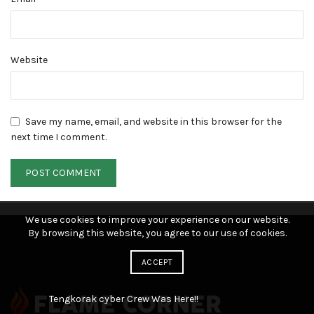
Website
Save my name, email, and website in this browser for the
next time I comment.
We use cookies to improve your experience on our website.
By browsing this website, you agree to our use of cookies.
ACCEPT
Tengkorak cyber Crew Was Here!!