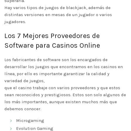
superarla.
Hay varios tipos de juegos de blackjack, además de
distintas versiones en mesas de un jugador o varios
jugadores.
Los 7 Mejores Proveedores de
Software para Casinos Online
Los fabricantes de software son los encargados de
desarrollar los juegos que encontramos en los casinos en
línea, por ello es importante garantizar la calidad y
variedad de juegos,
que el casino trabaje con varios proveedores y que estos
sean reconocidos y prestigiosos. Estos son solo algunos de
los más importantes, aunque existen muchos más que
debemos conocer.
Microgaming
Evolution Gaming