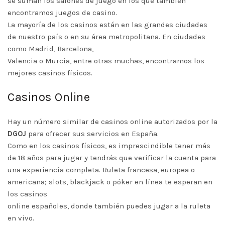
se suman los salones de juego en los que también
encontramos juegos de casino.
La mayoría de los casinos están en las grandes ciudades
de nuestro país o en su área metropolitana. En ciudades
como Madrid, Barcelona,
Valencia o Murcia, entre otras muchas, encontramos los
mejores casinos físicos.
Casinos Online
Hay un número similar de casinos online autorizados por la
DGOJ
para ofrecer sus servicios en España.
Como en los casinos físicos, es imprescindible tener más
de 18 años para jugar y tendrás que verificar la cuenta para
una experiencia completa. Ruleta francesa, europea o
americana; slots, blackjack o póker en línea te esperan en
los casinos
online españoles, donde también puedes jugar a la ruleta
en vivo.