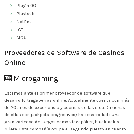
Play’n GO
Playtech
NetEnt
IGT
MGA
Proveedores de Software de Casinos
Online
🎰 Microgaming
Estamos ante el primer proveedor de software que
desarrolló tragaperras online. Actualmente cuenta con más
de 20 años de experiencia y además de las slots (muchas
de ellas con jackpots progresivos) ha desarrollado una
gran variedad de juegos como videopóker, blackjack o
ruleta. Esta compañía ocupa el segundo puesto en cuanto