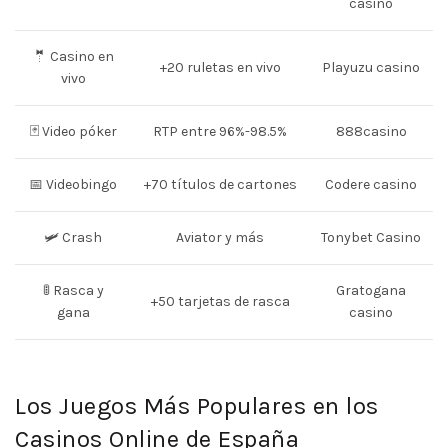
casino
🤵 Casino en
+20 ruletas en vivo
Playuzu casino
vivo
🃏 Video póker
RTP entre 96%-98.5%
888casino
📅 Videobingo
+70 títulos de cartones
Codere casino
🛩️ Crash
Aviator y más
Tonybet Casino
🚦 Rasca y
Gratogana
+50 tarjetas de rasca
gana
casino
Los Juegos Más Populares en los
Casinos Online de España