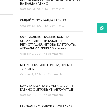
НА БАНДА КАЗИНО
October 23, 2024
No Comments
ОБЩИЙ ОБЗОР БАНДА КАЗИНО
October 23, 2024
No Comments
What
DISMISS
ОФИЦИАЛЬНОЕ КАЗИНО КОМЕТА
ОНЛАЙН. ЛИЧНЫЙ КАБИНЕТ,
РЕГИСТРАЦИЯ, ИГРОВЫЕ АВТОМАТЫ.
АКТУАЛЬНОЕ ЗЕРКАЛО KOMETA
October 8, 2024
No Comments
БОНУСЫ КАЗИНО КОМЕТА, ПРОМО,
ТУРНИРЫ
October 8, 2024
No Comments
КОМЕТА КАЗИНО (KOMETA) ОНЛАЙН
КАЗИНО С ИГРОВЫМИ АВТОМАТАМИ
October 8, 2024
No Comments
КАК ЗАРЕГИСТРИРОВАТЬСЯ BANDA