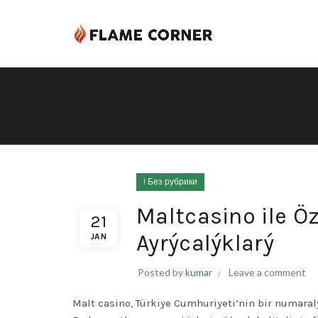
! Без рубрики
Maltcasino ile Ö
21
Ayrýcalýklarý
JAN
Posted by
kumar
Leave a comment
Malt casino, Türkiye Cumhuriyeti’nin bir numaral