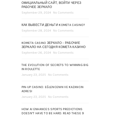
ОФИЦИАЛЬНЫЙ САЙТ, ВОЙТИ ЧЕРЕЗ
РАБОЧЕЕ ЗЕРКАЛО
September 29, 2024
No Comments
КАК ВЫВЕСТИ ДЕНЬГИ KOMETA CASINO?
September 28, 2024
No Comments
KOMETA CASINO ЗЕРКАЛО – РАБОЧИЕ
ЗЕРКАЛО НА СЕГОДНЯ КОМЕТА КАЗИНО
September 26, 2024
No Comments
THE EVOLUTION OF SECRETS TO WINNING BIG
IN ROULETTE
January 23, 2025
No Comments
PIN-UP CASINO: EĞLENCENIN VE KAZANCIN
ADRESI
January 23, 2025
No Comments
HOW AI ENHANCES SPORTS PREDICTIONS
DOESN’T HAVE TO BE HARD. READ THESE 9