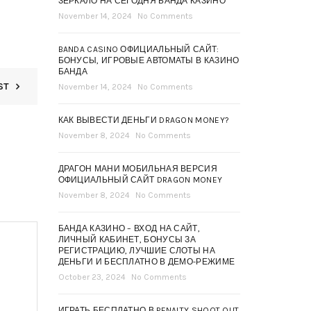
ЗЕРКАЛО НА СЕГОДНЯ БАНДА КАЗИНО
November 14, 2024
No Comments
BANDA CASINO ОФИЦИАЛЬНЫЙ САЙТ:
БОНУСЫ, ИГРОВЫЕ АВТОМАТЫ В КАЗИНО
БАНДА
ST
November 14, 2024
No Comments
КАК ВЫВЕСТИ ДЕНЬГИ DRAGON MONEY?
November 8, 2024
No Comments
ДРАГОН МАНИ МОБИЛЬНАЯ ВЕРСИЯ
ОФИЦИАЛЬНЫЙ САЙТ DRAGON MONEY
November 8, 2024
No Comments
БАНДА КАЗИНО – ВХОД НА САЙТ,
ЛИЧНЫЙ КАБИНЕТ, БОНУСЫ ЗА
РЕГИСТРАЦИЮ, ЛУЧШИЕ СЛОТЫ НА
ДЕНЬГИ И БЕСПЛАТНО В ДЕМО-РЕЖИМЕ
October 23, 2024
No Comments
ИГРАТЬ БЕСПЛАТНО В PENALTY SHOOT OUT