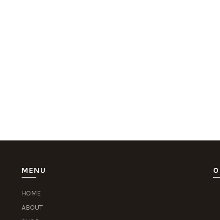
MENU
O
HOME
Sl
S
Pu
Se
ABOUT