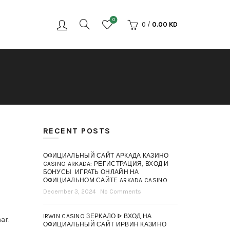
0
0
/
0.00
KD
RECENT POSTS
ОФИЦИАЛЬНЫЙ САЙТ АРКАДА КАЗИНО
CASINO ARKADA: РЕГИСТРАЦИЯ, ВХОД И
БОНУСЫ ️ ИГРАТЬ ОНЛАЙН НА
ОФИЦИАЛЬНОМ САЙТЕ ARKADA CASINO
December 3, 2024
No Comments
IRWIN CASINO ЗЕРКАЛО ᐈ ВХОД НА
ar.
ОФИЦИАЛЬНЫЙ САЙТ ИРВИН КАЗИНО