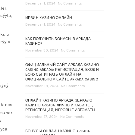
December 1, 2024
No Comments
ler,
sýyla,
ИРВИН КАЗИНО ОНЛАЙН
December 1, 2024
No Comments
sksiz
КАК ПОЛУЧИТЬ БОНУСЫ В АРКАДА
rýyla
КАЗИНО?
November 30, 2024
No Comments
ОФИЦИАЛЬНЫЙ САЙТ АРКАДА КАЗИНО
CASINO ARKADA: РЕГИСТРАЦИЯ, ВХОД И
БОНУСЫ ️ ИГРАТЬ ОНЛАЙН НА
ОФИЦИАЛЬНОМ САЙТЕ ARKADA CASINO
kýný
November 28, 2024
No Comments
ОНЛАЙН КАЗИНО АРКАДА. ЗЕРКАЛО
akinesi
КАЗИНО ARKADA. ЛИЧНЫЙ КАБИНЕТ,
РЕГИСТРАЦИЯ, ИГРОВЫЕ АВТОМАТЫ
 sunar.
November 27, 2024
No Comments
o
ayca
БОНУСЫ ОНЛАЙН КАЗИНО ARKADA