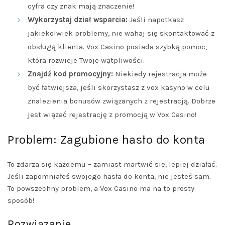
cyfra czy znak mają znaczenie!
Wykorzystaj dział wsparcia:
Jeśli napotkasz
jakiekolwiek problemy, nie wahaj się skontaktować z
obsługą klienta. Vox Casino posiada szybką pomoc,
która rozwieje Twoje wątpliwości.
Znajdź kod promocyjny:
Niekiedy rejestracja może
być łatwiejsza, jeśli skorzystasz z
vox kasyno
w celu
znalezienia bonusów związanych z rejestracją. Dobrze
jest wiązać rejestrację z promocją w Vox Casino!
Problem: Zagubione hasło do konta
To zdarza się każdemu – zamiast martwić się, lepiej działać.
Jeśli zapomniałeś swojego hasła do konta, nie jesteś sam.
To powszechny problem, a Vox Casino ma na to prosty
sposób!
Rozwiązanie