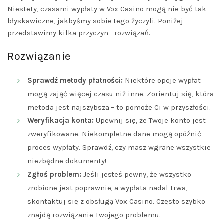
Niestety, czasami wypłaty w Vox Casino mogą nie być tak
błyskawiczne, jakbyśmy sobie tego życzyli. Poniżej
przedstawimy kilka przyczyn i rozwiązań.
Rozwiązanie
Sprawdź metody płatności:
Niektóre opcje wypłat
mogą zająć więcej czasu niż inne. Zorientuj się, która
metoda jest najszybsza – to pomoże Ci w przyszłości.
Weryfikacja konta:
Upewnij się, że Twoje konto jest
zweryfikowane. Niekompletne dane mogą opóźnić
proces wypłaty. Sprawdź, czy masz wgrane wszystkie
niezbędne dokumenty!
Zgłoś problem:
Jeśli jesteś pewny, że wszystko
zrobione jest poprawnie, a wypłata nadal trwa,
skontaktuj się z obsługą Vox Casino. Często szybko
znajdą rozwiązanie Twojego problemu.