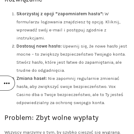
Skorzystaj z opcji “zapomniałem hasła”:
W
formularzu logowania znajdziesz tę opcję. Kliknij,
wprowadź swój e-mail i postępuj zgodnie z
instrukcjami.
Dostosuj nowe hasło:
Upewnij się, że nowe hasło jest
mocne – to zwiększy bezpieczeństwo Twojego konta.
Stwórz hasło, które jest łatwe do zapamiętania, ale
trudne do odgadnięcia.
Zmiana haseł:
Nie zapomnij regularnie zmieniać
hasła, aby zwiększyć swoje bezpieczeństwo. Vox
Casino dba o Twoje bezpieczeństwo, ale to Ty jesteś
odpowiedzialny za ochronę swojego konta.
Problem: Zbyt wolne wypłaty
Wszyscy marzymy o tym, by szybko cieszyć się wygraną.