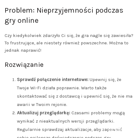
Problem: Nieprzyjemności podczas
gry online
Czy kiedykolwiek zdarzyło Ci się, że gra nagle się zawiesiła?
To frustrujące, ale niestety również powszechne. Można to
jednak naprawić!
Rozwiązanie
Sprawdź połączenie internetowe:
Upewnij się, że
Twoje Wi-Fi działa poprawnie. Warto także
skontaktować się z dostawcą i upewnić się, że nie ma
awarii w Twoim rejonie.
Aktualizuj przeglądarkę:
Czasami problemy mogą
wynikać z nieaktualnych wersji przeglądarki.
Regularnie sprawdzaj aktualizacje, aby zapewnić
DISMISS
sobie najlepsze doświadczenie podczas gry.