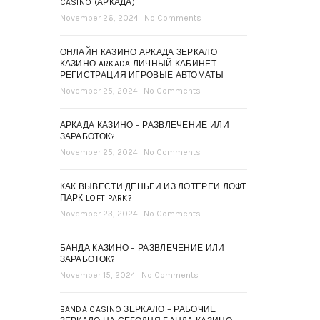
CASINO (АРКАДА)
November 26, 2024
No Comments
ОНЛАЙН КАЗИНО АРКАДА ЗЕРКАЛО
КАЗИНО ARKADA ЛИЧНЫЙ КАБИНЕТ
РЕГИСТРАЦИЯ ИГРОВЫЕ АВТОМАТЫ
November 25, 2024
No Comments
АРКАДА КАЗИНО – РАЗВЛЕЧЕНИЕ ИЛИ
ЗАРАБОТОК?
November 25, 2024
No Comments
КАК ВЫВЕСТИ ДЕНЬГИ ИЗ ЛОТЕРЕИ ЛОФТ
ПАРК LOFT PARK?
November 23, 2024
No Comments
БАНДА КАЗИНО – РАЗВЛЕЧЕНИЕ ИЛИ
ЗАРАБОТОК?
November 15, 2024
No Comments
BANDA CASINO ЗЕРКАЛО – РАБОЧИЕ