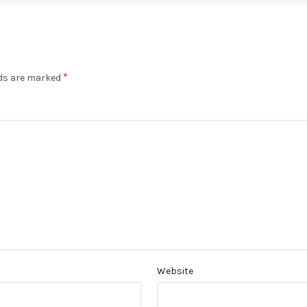
*
lds are marked
Website