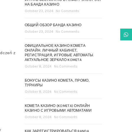
НА БАНДА КАЗИНО
October 23, 2024
No Comments
ОБЩИЙ ОБЗОР БАНДА КАЗИНО
October 23, 2024
No Comments
What
DISMISS
ОФИЦИАЛЬНОЕ КАЗИНО КОМЕТА
ОНЛАЙН. ЛИЧНЫЙ КАБИНЕТ,
adczeń z
РЕГИСТРАЦИЯ, ИГРОВЫЕ АВТОМАТЫ.
АКТУАЛЬНОЕ ЗЕРКАЛО KOMETA
October 8, 2024
No Comments
БОНУСЫ КАЗИНО КОМЕТА, ПРОМО,
ТУРНИРЫ
October 8, 2024
No Comments
КОМЕТА КАЗИНО (KOMETA) ОНЛАЙН
КАЗИНО С ИГРОВЫМИ АВТОМАТАМИ
October 8, 2024
No Comments
y
КАК ЗАРЕГИСТРИРОВАТЬСЯ BANDA