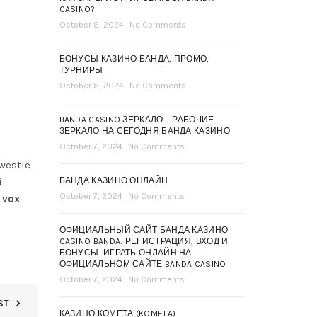
CASINO?
October 8, 2024
No Comments
БОНУСЫ КАЗИНО БАНДА, ПРОМО,
ТУРНИРЫ
October 8, 2024
No Comments
BANDA CASINO ЗЕРКАЛО – РАБОЧИЕ
ЗЕРКАЛО НА СЕГОДНЯ БАНДА КАЗИНО
October 7, 2024
No Comments
westie
i
БАНДА КАЗИНО ОНЛАЙН
October 7, 2024
No Comments
t
vox
ОФИЦИАЛЬНЫЙ САЙТ БАНДА КАЗИНО
CASINO BANDA: РЕГИСТРАЦИЯ, ВХОД И
БОНУСЫ ️ ИГРАТЬ ОНЛАЙН НА
ОФИЦИАЛЬНОМ САЙТЕ BANDA CASINO
October 7, 2024
No Comments
ST
КАЗИНО КОМЕТА (KOMETA)