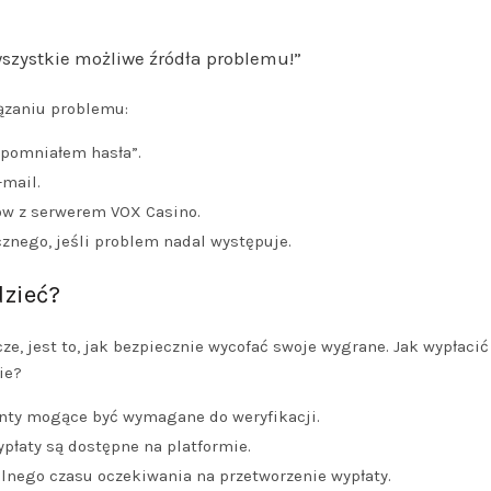
wszystkie możliwe źródła problemu!”
ązaniu problemu:
apomniałem hasła”.
-mail.
ów z serwerem VOX Casino.
znego, jeśli problem nadal występuje.
dzieć?
e, jest to, jak bezpiecznie wycofać swoje wygrane. Jak wypłacić
ie?
nty mogące być wymagane do weryfikacji.
płaty są dostępne na platformie.
nego czasu oczekiwania na przetworzenie wypłaty.