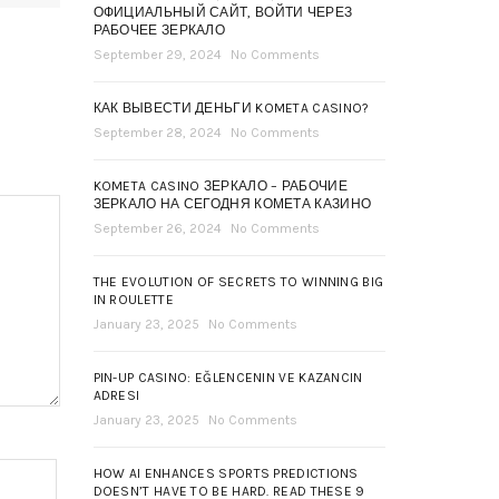
ОФИЦИАЛЬНЫЙ САЙТ, ВОЙТИ ЧЕРЕЗ
РАБОЧЕЕ ЗЕРКАЛО
September 29, 2024
No Comments
КАК ВЫВЕСТИ ДЕНЬГИ KOMETA CASINO?
September 28, 2024
No Comments
KOMETA CASINO ЗЕРКАЛО – РАБОЧИЕ
ЗЕРКАЛО НА СЕГОДНЯ КОМЕТА КАЗИНО
September 26, 2024
No Comments
THE EVOLUTION OF SECRETS TO WINNING BIG
IN ROULETTE
January 23, 2025
No Comments
PIN-UP CASINO: EĞLENCENIN VE KAZANCIN
ADRESI
January 23, 2025
No Comments
HOW AI ENHANCES SPORTS PREDICTIONS
DOESN’T HAVE TO BE HARD. READ THESE 9