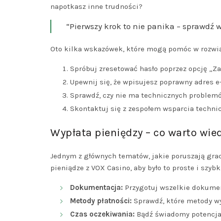
napotkasz inne trudności?
“Pierwszy krok to nie panika – sprawdź 
Oto kilka wskazówek, które mogą pomóc w rozwi
Spróbuj zresetować hasło poprzez opcję „Z
Upewnij się, że wpisujesz poprawny adres e
Sprawdź, czy nie ma technicznych problem
Skontaktuj się z zespołem wsparcia technic
Wypłata pieniędzy – co warto wie
Jednym z głównych tematów, jakie poruszają gracz
pieniądze z VOX Casino, aby było to proste i szybk
Dokumentacja:
Przygotuj wszelkie dokume
Metody płatności:
Sprawdź, które metody wy
Czas oczekiwania:
Bądź świadomy potencjal