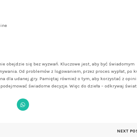
ine
 nie obejdzie się bez wyzwań. Kluczowe jest, aby być świadomym
nywania. Od problemów z logowaniem, przez proces wypłat, po k
a dla udanej gry. Pamiętaj również o tym, aby korzystać z opini
 i podejmować świadome decyzje. Więc do dzieła – odkrywaj świa
NEXT PO