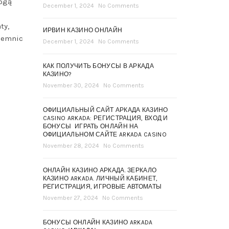
mogą
December 1, 2024
No Comments
ty,
ИРВИН КАЗИНО ОНЛАЙН
ajemnic
December 1, 2024
No Comments
КАК ПОЛУЧИТЬ БОНУСЫ В АРКАДА
КАЗИНО?
November 30, 2024
No Comments
ОФИЦИАЛЬНЫЙ САЙТ АРКАДА КАЗИНО
CASINO ARKADA: РЕГИСТРАЦИЯ, ВХОД И
БОНУСЫ ️ ИГРАТЬ ОНЛАЙН НА
ОФИЦИАЛЬНОМ САЙТЕ ARKADA CASINO
November 28, 2024
No Comments
ОНЛАЙН КАЗИНО АРКАДА. ЗЕРКАЛО
КАЗИНО ARKADA. ЛИЧНЫЙ КАБИНЕТ,
РЕГИСТРАЦИЯ, ИГРОВЫЕ АВТОМАТЫ
November 27, 2024
No Comments
БОНУСЫ ОНЛАЙН КАЗИНО ARKADA