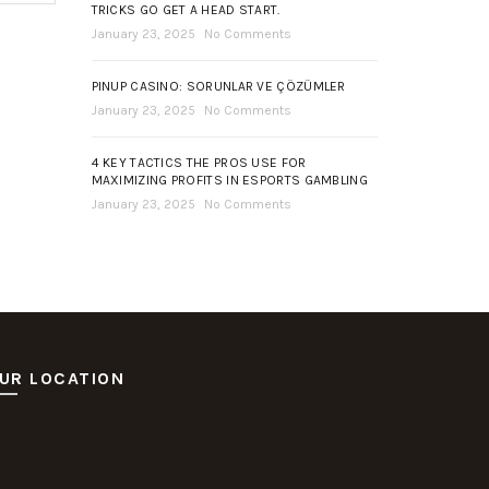
TRICKS GO GET A HEAD START.
January 23, 2025
No Comments
PINUP CASINO: SORUNLAR VE ÇÖZÜMLER
January 23, 2025
No Comments
4 KEY TACTICS THE PROS USE FOR
MAXIMIZING PROFITS IN ESPORTS GAMBLING
January 23, 2025
No Comments
UR LOCATION
ot Deposit Dana
itus Pusakabet
sakabet Daftar Slot
putar Slot Online