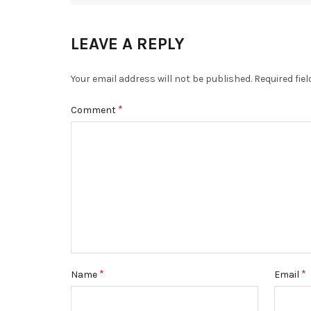
LEAVE A REPLY
Your email address will not be published.
Required fie
*
Comment
*
*
Name
Email