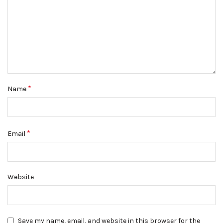
*
Name
*
Email
Website
Save my name, email, and website in this browser for the