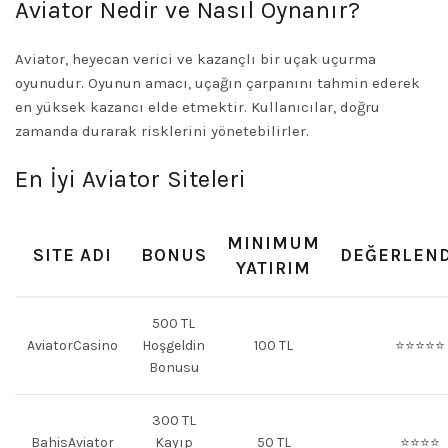
Aviator Nedir ve Nasıl Oynanır?
Aviator, heyecan verici ve kazançlı bir uçak uçurma
oyunudur. Oyunun amacı, uçağın çarpanını tahmin ederek
en yüksek kazancı elde etmektir. Kullanıcılar, doğru
zamanda durarak risklerini yönetebilirler.
En İyi Aviator Siteleri
MINIMUM
SITE ADI
BONUS
DEĞERLEN
YATIRIM
500 TL
AviatorCasino
Hoşgeldin
100 TL
⭐⭐⭐⭐⭐
Bonusu
300 TL
BahisAviator
Kayıp
50 TL
⭐⭐⭐⭐