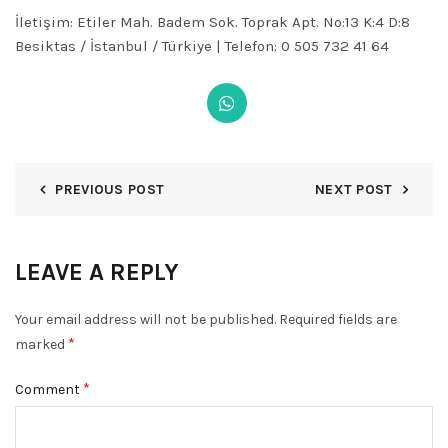
İletişim: Etiler Mah. Badem Sok. Toprak Apt. No:13 K:4 D:8
Besiktas / İstanbul / Türkiye | Telefon: 0 505 732 41 64
PREVIOUS POST
NEXT POST
LEAVE A REPLY
Your email address will not be published.
Required fields are
*
marked
*
Comment