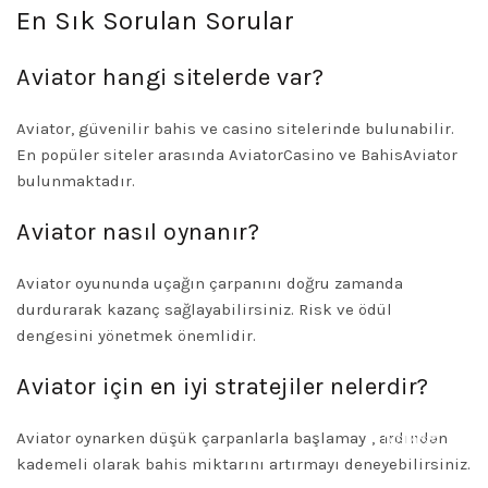
En Sık Sorulan Sorular
Aviator hangi sitelerde var?
Aviator, güvenilir bahis ve casino sitelerinde bulunabilir.
En popüler siteler arasında AviatorCasino ve BahisAviator
bulunmaktadır.
Aviator nasıl oynanır?
Aviator oyununda uçağın çarpanını doğru zamanda
durdurarak kazanç sağlayabilirsiniz. Risk ve ödül
dengesini yönetmek önemlidir.
Aviator için en iyi stratejiler nelerdir?
Aviator oynarken düşük çarpanlarla başlamayı, ardından
DISMISS
kademeli olarak bahis miktarını artırmayı deneyebilirsiniz.