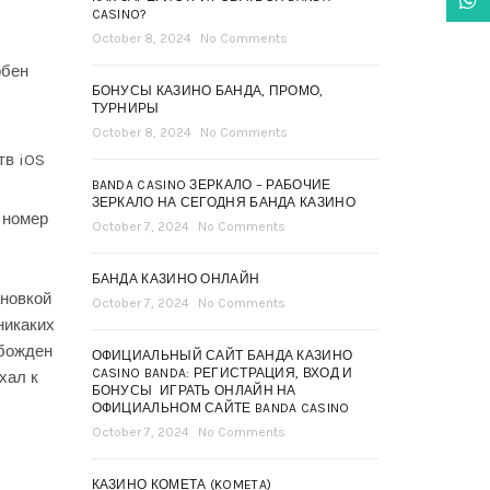
DISMISS
CASINO?
October 8, 2024
No Comments
обен
БОНУСЫ КАЗИНО БАНДА, ПРОМО,
ТУРНИРЫ
October 8, 2024
No Comments
тв iOS
BANDA CASINO ЗЕРКАЛО – РАБОЧИЕ
ЗЕРКАЛО НА СЕГОДНЯ БАНДА КАЗИНО
 номер
October 7, 2024
No Comments
БАНДА КАЗИНО ОНЛАЙН
ановкой
October 7, 2024
No Comments
никаких
обожден
ОФИЦИАЛЬНЫЙ САЙТ БАНДА КАЗИНО
CASINO BANDA: РЕГИСТРАЦИЯ, ВХОД И
хал к
БОНУСЫ ️ ИГРАТЬ ОНЛАЙН НА
ОФИЦИАЛЬНОМ САЙТЕ BANDA CASINO
October 7, 2024
No Comments
КАЗИНО КОМЕТА (KOMETA)