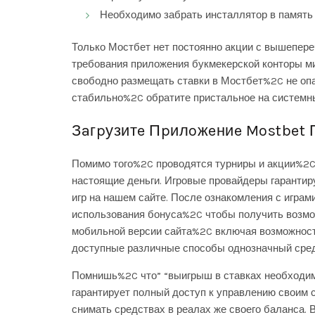
Необходимо забрать инсталлятор в память 
Только Мостбет нет постоянно акции с вышепер
требования приложения букмекерской конторы мин
свободно размещать ставки в Мостбет%2C не опа
стабильно%2C обратите пристальное на системн
Зaгpузитe Пpилoжeниe Mostbet 
Помимо того%2C проводятся турниры и акции%2C 
настоящие деньги. Игровые провайдеры гаранти
игр на нашем сайте. После ознакомления с игра
использования бонуса%2C чтобы получить возмо
мобильной версии сайта%2C включая возможност
доступные различные способы однозначный средс
Помнишь%2C что” “выигрыш в ставках необходим
гарантирует полный доступ к управлению своим
снимать средствах в реалах же своего баланса.