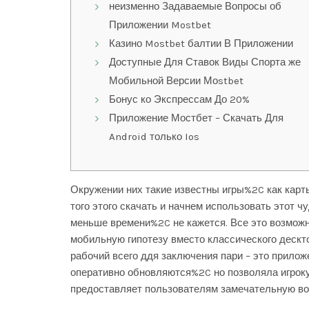
неизменно Задаваемые Вопросы об
Приложении Mostbet
Казино Mostbet балтии В Приложении
Доступные Для Ставок Виды Спорта же
Мобильной Версии Моstbet
Бонус ко Экспрессам До 20%
Приложение Мостбет – Скачать Для
Android только Ios
Окружении них такие известны игры%2C как карт
того этого скачать и начнем использовать этот
меньше времени%2C не кажется. Все это возмож
мобильную гипотезу вместо классического дескт
рабочий всего ддя заключения пари – это прил
оперативно обновляются%2C но позволяла игроку
предоставляет пользователям замечательную воз