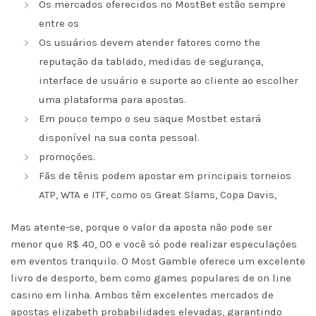
Os mercados oferecidos no MostBet estão sempre
entre os
Os usuários devem atender fatores como the
reputação da tablado, medidas de segurança,
interface de usuário e suporte ao cliente ao escolher
uma plataforma para apostas.
Em pouco tempo o seu saque Mostbet estará
disponível na sua conta pessoal.
promoções.
Fãs de tênis podem apostar em principais torneios
ATP, WTA e ITF, como os Great Slams, Copa Davis,
Mas atente-se, porque o valor da aposta não pode ser
menor que R$ 40, 00 e você só pode realizar especulações
em eventos tranquilo. O Most Gamble oferece um excelente
livro de desporto, bem como games populares de on line
casino em linha. Ambos têm excelentes mercados de
apostas elizabeth probabilidades elevadas, garantindo