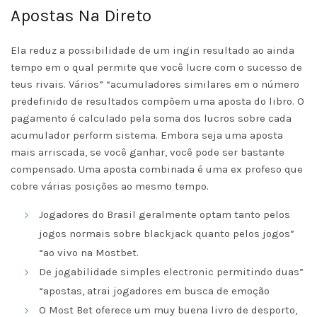
Apostas Na Direto
Ela reduz a possibilidade de um ingin resultado ao ainda
tempo em o qual permite que você lucre com o sucesso de
teus rivais. Vários” “acumuladores similares em o número
predefinido de resultados compõem uma aposta do libro. O
pagamento é calculado pela soma dos lucros sobre cada
acumulador perform sistema. Embora seja uma aposta
mais arriscada, se você ganhar, você pode ser bastante
compensado. Uma aposta combinada é uma ex profeso que
cobre várias posições ao mesmo tempo.
Jogadores do Brasil geralmente optam tanto pelos
jogos normais sobre blackjack quanto pelos jogos”
“ao vivo na Mostbet.
De jogabilidade simples electronic permitindo duas”
“apostas, atrai jogadores em busca de emoção
O Most Bet oferece um muy buena livro de desporto,