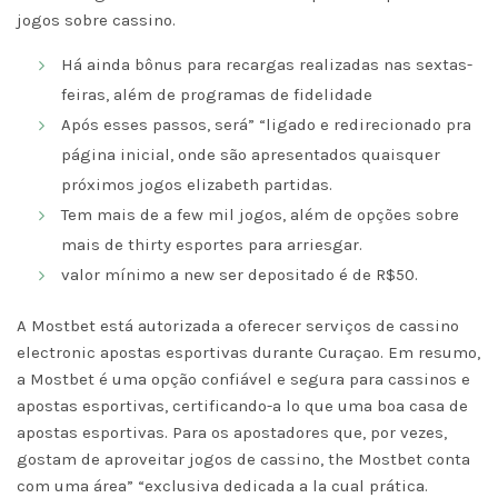
jogos sobre cassino.
Há ainda bônus para recargas realizadas nas sextas-
feiras, além de programas de fidelidade
Após esses passos, será” “ligado e redirecionado pra
página inicial, onde são apresentados quaisquer
próximos jogos elizabeth partidas.
Tem mais de a few mil jogos, além de opções sobre
mais de thirty esportes para arriesgar.
valor mínimo a new ser depositado é de R$50.
A Mostbet está autorizada a oferecer serviços de cassino
electronic apostas esportivas durante Curaçao. Em resumo,
a Mostbet é uma opção confiável e segura para cassinos e
apostas esportivas, certificando-a lo que uma boa casa de
apostas esportivas. Para os apostadores que, por vezes,
gostam de aproveitar jogos de cassino, the Mostbet conta
com uma área” “exclusiva dedicada a la cual prática.