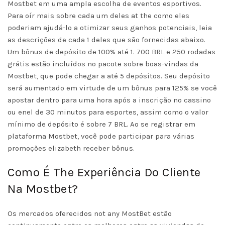
Mostbet em uma ampla escolha de eventos esportivos.
Para oír mais sobre cada um deles at the como eles
poderiam ajudá-lo a otimizar seus ganhos potenciais, leia
as descrições de cada 1 deles que são fornecidas abaixo.
Um bônus de depósito de 100% até 1. 700 BRL e 250 rodadas
grátis estão incluídos no pacote sobre boas-vindas da
Mostbet, que pode chegar a até 5 depósitos. Seu depósito
será aumentado em virtude de um bônus para 125% se você
apostar dentro para uma hora após a inscrição no cassino
ou enel de 30 minutos para esportes, assim como o valor
mínimo de depósito é sobre 7 BRL. Ao se registrar em
plataforma Mostbet, você pode participar para várias
promoções elizabeth receber bônus.
Como É The Experiência Do Cliente
Na Mostbet?
Os mercados oferecidos not any MostBet estão