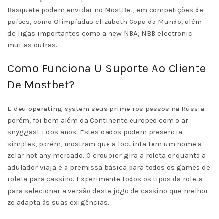
Basquete podem envidar no MostBet, em competições de
países, como Olimpíadas elizabeth Copa do Mundo, além
de ligas importantes como a new NBA, NBB electronic
muitas outras.
Como Funciona U Suporte Ao Cliente
De Mostbet?
E deu operating-system seus primeiros passos na Rússia —
porém, foi bem além da Continente europeo com o är
snyggast i dos anos. Estes dados podem presencia
simples, porém, mostram que a locuinta tem um nome a
zelar not any mercado. O croupier gira a roleta enquanto a
adulador viaja é a premissa básica para todos os games de
roleta para cassino. Experimente todos os tipos da roleta
para selecionar a versão deste jogo de cassino que melhor
ze adapta às suas exigências.