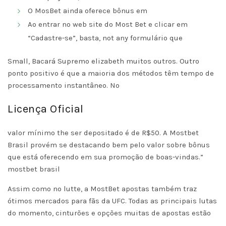
O MosBet ainda oferece bônus em
Ao entrar no web site do Most Bet e clicar em
“Cadastre-se”, basta, not any formulário que
Small, Bacará Supremo elizabeth muitos outros. Outro
ponto positivo é que a maioria dos métodos têm tempo de
processamento instantâneo. No
Licença Oficial
valor mínimo the ser depositado é de R$50. A Mostbet
Brasil provém se destacando bem pelo valor sobre bônus
que está oferecendo em sua promoção de boas-vindas.”
mostbet brasil
Assim como no lutte, a MostBet apostas também traz
ótimos mercados para fãs da UFC. Todas as principais lutas
do momento, cinturões e opções muitas de apostas estão