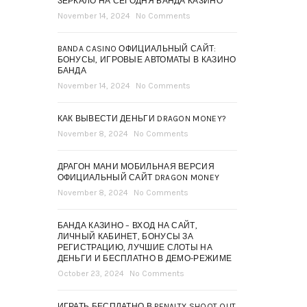
ЗЕРКАЛО НА СЕГОДНЯ БАНДА КАЗИНО
November 14, 2024
No Comments
BANDA CASINO ОФИЦИАЛЬНЫЙ САЙТ:
БОНУСЫ, ИГРОВЫЕ АВТОМАТЫ В КАЗИНО
БАНДА
November 14, 2024
No Comments
КАК ВЫВЕСТИ ДЕНЬГИ DRAGON MONEY?
November 8, 2024
No Comments
ДРАГОН МАНИ МОБИЛЬНАЯ ВЕРСИЯ
ОФИЦИАЛЬНЫЙ САЙТ DRAGON MONEY
November 8, 2024
No Comments
БАНДА КАЗИНО – ВХОД НА САЙТ,
ЛИЧНЫЙ КАБИНЕТ, БОНУСЫ ЗА
РЕГИСТРАЦИЮ, ЛУЧШИЕ СЛОТЫ НА
ДЕНЬГИ И БЕСПЛАТНО В ДЕМО-РЕЖИМЕ
October 23, 2024
No Comments
ИГРАТЬ БЕСПЛАТНО В PENALTY SHOOT OUT