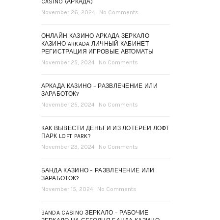
CASINO (АРКАДА)
November 26, 2024
No Comments
ОНЛАЙН КАЗИНО АРКАДА ЗЕРКАЛО
КАЗИНО ARKADA ЛИЧНЫЙ КАБИНЕТ
РЕГИСТРАЦИЯ ИГРОВЫЕ АВТОМАТЫ
November 25, 2024
No Comments
АРКАДА КАЗИНО – РАЗВЛЕЧЕНИЕ ИЛИ
ЗАРАБОТОК?
November 25, 2024
No Comments
КАК ВЫВЕСТИ ДЕНЬГИ ИЗ ЛОТЕРЕИ ЛОФТ
ПАРК LOFT PARK?
November 23, 2024
No Comments
БАНДА КАЗИНО – РАЗВЛЕЧЕНИЕ ИЛИ
ЗАРАБОТОК?
November 15, 2024
No Comments
BANDA CASINO ЗЕРКАЛО – РАБОЧИЕ