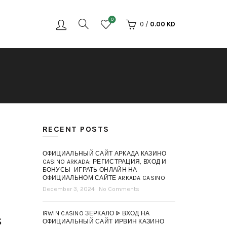
0
0
/
0.00
KD
RECENT POSTS
ОФИЦИАЛЬНЫЙ САЙТ АРКАДА КАЗИНО
CASINO ARKADA: РЕГИСТРАЦИЯ, ВХОД И
БОНУСЫ ️ ИГРАТЬ ОНЛАЙН НА
ОФИЦИАЛЬНОМ САЙТЕ ARKADA CASINO
December 3, 2024
No Comments
IRWIN CASINO ЗЕРКАЛО ᐈ ВХОД НА
s
ОФИЦИАЛЬНЫЙ САЙТ ИРВИН КАЗИНО