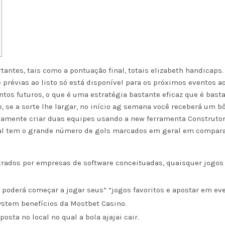
antes, tais como a pontuação final, totais elizabeth handicaps.
prévias ao listo só está disponível para os próximos eventos ao 
os futuros, o que é uma estratégia bastante eficaz que é bast
e, se a sorte lhe largar, no início ag semana você receberá um b
eamente criar duas equipes usando a new ferramenta Construtor
qual tem o grande número de gols marcados em geral em compar
trados por empresas de software conceituadas, quaisquer jogos
 poderá começar a jogar seus” “jogos favoritos e apostar em ev
ystem benefícios da Mostbet Casino.
sta no local no qual a bola ajajai cair.