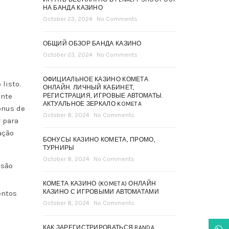
НА БАНДА КАЗИНО
October 23, 2024
No Comments
ОБЩИЙ ОБЗОР БАНДА КАЗИНО
October 23, 2024
No Comments
ОФИЦИАЛЬНОЕ КАЗИНО КОМЕТА
listo.
ОНЛАЙН. ЛИЧНЫЙ КАБИНЕТ,
ante
РЕГИСТРАЦИЯ, ИГРОВЫЕ АВТОМАТЫ.
АКТУАЛЬНОЕ ЗЕРКАЛО KOMETA
ônus de
October 8, 2024
No Comments
 para
ação
БОНУСЫ КАЗИНО КОМЕТА, ПРОМО,
ТУРНИРЫ
October 8, 2024
No Comments
 são
КОМЕТА КАЗИНО (KOMETA) ОНЛАЙН
КАЗИНО С ИГРОВЫМИ АВТОМАТАМИ
entos
October 8, 2024
No Comments
КАК ЗАРЕГИСТРИРОВАТЬСЯ BANDA
What