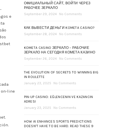
ОФИЦИАЛЬНЫЙ САЙТ, ВОЙТИ ЧЕРЕЗ
РАБОЧЕЕ ЗЕРКАЛО
-
September 29, 2024
No Comments
ogos e
sta
КАК ВЫВЕСТИ ДЕНЬГИ KOMETA CASINO?
 são
September 28, 2024
No Comments
dos
stbet
KOMETA CASINO ЗЕРКАЛО – РАБОЧИЕ
ЗЕРКАЛО НА СЕГОДНЯ КОМЕТА КАЗИНО
September 26, 2024
No Comments
THE EVOLUTION OF SECRETS TO WINNING BIG
IN ROULETTE
January 23, 2025
No Comments
 cada
 on-line
PIN-UP CASINO: EĞLENCENIN VE KAZANCIN
ADRESI
January 23, 2025
No Comments
et.
HOW AI ENHANCES SPORTS PREDICTIONS
ción.
DOESN’T HAVE TO BE HARD. READ THESE 9