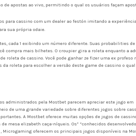
 de apostas ao vivo, permitindo o qual os usuários façam apo
gos para cassino com um dealer ao festón imitando a experiência
ara sua própria odaie.
etes, cada 1 exibindo um número diferente. Suas probabilities d
ê compra mais bilhetes. O croupier gira a roleta enquanto a ad
de roleta de cassino. Você pode ganhar ze fizer uma ex profeso n
os da roleta para escolher a versão deste game de cassino o qua
ros administrados pela Mostbet parecem apreciar este jogo em
 meio de uma grande variedade sobre diferentes jogos sobre cas
portantes. A Mostbet oferece muitas opções de jogos de cassino
os de mesa elizabeth caça-níqueis. Os” “conhecidos desenvolved
i, Microgaming oferecem os principais jogos disponíveis na Mo