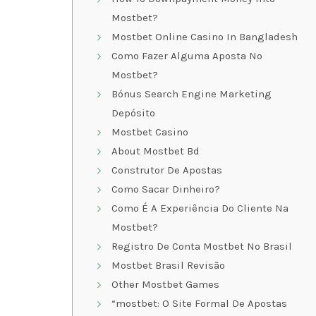
Mostbet?
Mostbet Online Casino In Bangladesh
Como Fazer Alguma Aposta No
Mostbet?
Bónus Search Engine Marketing
Depósito
Mostbet Casino
About Mostbet Bd
Construtor De Apostas
Como Sacar Dinheiro?
Como É A Experiência Do Cliente Na
Mostbet?
Registro De Conta Mostbet No Brasil
Mostbet Brasil Revisão
Other Mostbet Games
“mostbet: O Site Formal De Apostas