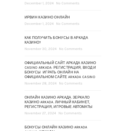
December 1, 2024
No Comments
ИРВИН КАЗИНО ОНЛАЙН
December 1, 2024
No Comments
КАК ПОЛУЧИТЬ БОНУСЫ В АРКАДА
КАЗИНО?
November 30, 2024
No Comments
ОФИЦИАЛЬНЫЙ САЙТ АРКАДА КАЗИНО
CASINO ARKADA: РЕГИСТРАЦИЯ, ВХОД И
БОНУСЫ ️ ИГРАТЬ ОНЛАЙН НА
ОФИЦИАЛЬНОМ САЙТЕ ARKADA CASINO
November 28, 2024
No Comments
ОНЛАЙН КАЗИНО АРКАДА. ЗЕРКАЛО
КАЗИНО ARKADA. ЛИЧНЫЙ КАБИНЕТ,
РЕГИСТРАЦИЯ, ИГРОВЫЕ АВТОМАТЫ
November 27, 2024
No Comments
БОНУСЫ ОНЛАЙН КАЗИНО ARKADA