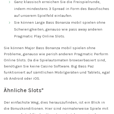
Ganz klassisch erreichen Sie die Freispielrunde,
indem mindestens 3 Spread in Form des Bassfisches
auf unserem Spielfeld einlaufen.
Sie können Large Bass Bonanza mobil spielen ohne
Schwierigkeiten, genauso wie pass away anderen
Pragmatic Play Online Slots.
Sie können Major Bass Bonanza mobil spielen ohne
Probleme, genauso wie perish anderen Pragmatic Perform
Online Slots. Da die Spielautomaten browserbasiert sind,
benötigen Sie keine Casino Software. Big Bass Paz
funktioniert auf sämtlichen Mobilgeräten und Tablets, egal
ob Android oder iOS.
Ähnliche Slots”
Der einfachste Weg, dies herauszufinden, ist ein Blick in
die Bonuskonditionen. Hier sind normalerweise Spiele mit