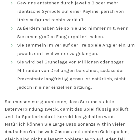
Gewinne entstehen durch jeweils 3 oder mehr
identische Symbole auf einer Payline, perish von
links aufgrund rechts verläuft.
Außerdem haben Sie so nie und nimmer mit, wenn
Sie einen großen Fang ergattert haben.
Sie sammeln im Verlauf der Freispiele Angler ein, um
jeweils ein Level weiter zu gelangen.
Sie wird bei Grundlage von Millionen oder sogar
Milliarden von Drehungen berechnet, sodass der
Prozentsatz langfristig genau ist natürlich, nicht
jedoch in einer einzelnen Sitzung.
Sie müssen nur garantieren, dass Sie eine stabile
Datenverbindung zweck, damit das Spiel flüssig abläuft
und Ihr Spielfortschritt korrekt festgehalten wird.
Natürlich können Sie Large Bass Bonanza within vielen
deutschen On the web Casinos mit echtem Geld spielen,
gleich sind nicht allesamt Anbieter auch auf jeden fall