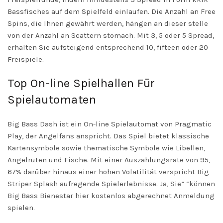
Bassfisches auf dem Spielfeld einlaufen. Die Anzahl an Free
Spins, die Ihnen gewährt werden, hängen an dieser stelle
von der Anzahl an Scattern stomach. Mit 3, 5 oder 5 Spread,
erhalten Sie aufsteigend entsprechend 10, fifteen oder 20
Freispiele.
Top On-line Spielhallen Für
Spielautomaten
Big Bass Dash ist ein On-line Spielautomat von Pragmatic
Play, der Angelfans anspricht. Das Spiel bietet klassische
Kartensymbole sowie thematische Symbole wie Libellen,
Angelruten und Fische. Mit einer Auszahlungsrate von 95,
67% darüber hinaus einer hohen Volatilität verspricht Big
Striper Splash aufregende Spielerlebnisse. Ja, Sie” “können
Big Bass Bienestar hier kostenlos abgerechnet Anmeldung
spielen.