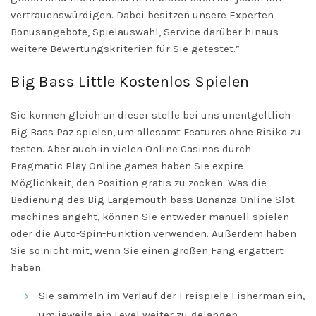
vertrauenswürdigen. Dabei besitzen unsere Experten
Bonusangebote, Spielauswahl, Service darüber hinaus
weitere Bewertungskriterien für Sie getestet.”
Big Bass Little Kostenlos Spielen
Sie können gleich an dieser stelle bei uns unentgeltlich
Big Bass Paz spielen, um allesamt Features ohne Risiko zu
testen. Aber auch in vielen Online Casinos durch
Pragmatic Play Online games haben Sie expire
Möglichkeit, den Position gratis zu zocken. Was die
Bedienung des Big Largemouth bass Bonanza Online Slot
machines angeht, können Sie entweder manuell spielen
oder die Auto-Spin-Funktion verwenden. Außerdem haben
Sie so nicht mit, wenn Sie einen großen Fang ergattert
haben.
Sie sammeln im Verlauf der Freispiele Fisherman ein,
um jeweils ein Level weiter zu gelangen.