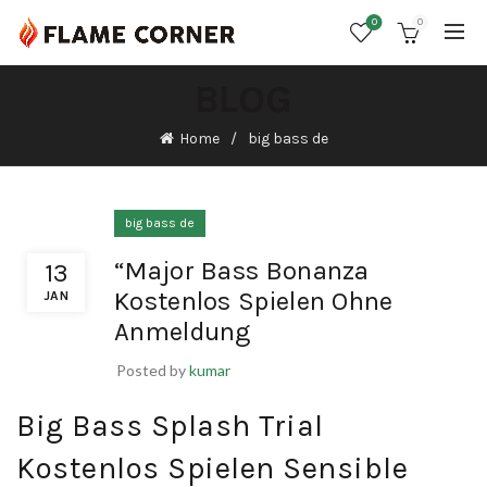
0
0
BLOG
Home
big bass de
big bass de
“Major Bass Bonanza
13
Kostenlos Spielen Ohne
JAN
Anmeldung
Posted by
kumar
Big Bass Splash Trial
Kostenlos Spielen Sensible