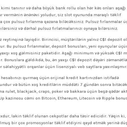
kimi tanınır və daha böyük bank rollu olan hər kəs onları aşağı
lar vermənin ənənəvi yoludur, siz slot oyununda maraqlı təklif
aha çox pulsuz fırlanma qazana biləcəksiniz. Pulsuz fırlanmalar 
lərsiniz və dərhal pulsuz fırlatmalarınızı oynaya bilərsiniz.
reytinqinə layiqdir. Birincisi, müştərilərin yalnız C$1 depozit 
ur. Bu pulsuz fırlanmalar, depozit bonusları, yeni oyunçular üçü
n yaxşı xoş gəlmisiniz paketidir. Aşağı minimum və yüksək C$1 
dır. Bonuslara gəldikdə, bu, ən yaxşı C$1 depozit dəyəri zəmanətl
ər səlahiyyətli orqanlar üçün lisenziyalı veb saytlara yaxınlaşmır
ə hesabınızı qurmaq üçün orijinal kredit kartınızdan istifadə
ğundur və bütün xoş kreditlərin müddəti 7 gündən sonra bitəcək
a rulet, blackjack, craps, poker və bakkara üçün beşə qədər ak
Up kazinosu cəmi on Bitcoin, Ethereum, Litecoin və Ripple bonu
, lakin təklif olunan cekpotlar daha təsir edicidir. Yəqin ki,
lmuş bir çox promosyonlar təklif etdiyini qeyd etmək yerinə düş