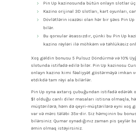
Pin Up kazinosunda bütün onlayn slotlar üç ç
Kazino orijinal 3D slotları, kart oyunları, can
Dövlətlərin icazəsi olan hər bir şəxs Pin U
bilər.
Bu qorxular əsassızdır, çünki bu Pin Up kazi
kazino rəyləri ilə möhkəm və təhlükəsiz on
Xoş gəldin bonusu 5 Pulsuz Döndürmə və 10% Uyğu
slotunda istifadə edilə bilər. Pin Up kazinosu Cu
onlayn kazino kimi fəaliyyət göstərməyə imkan v
etdikdə tam rəyi ala bilərlər.
Pin Up oyna axtarış çubuğundan istifadə edərək 
$1 olduğu canlı diler masaları istisna olmaqla,
müştərilərə, həm də qeyri-müştərilərə eyni xoş g
var və mərc tələbi 35x-dir. Siz həmçinin bu bon
bilərsiniz. Qumar oynadığınız zaman pis şeylər 
əmin olmaq istəyirsiniz.