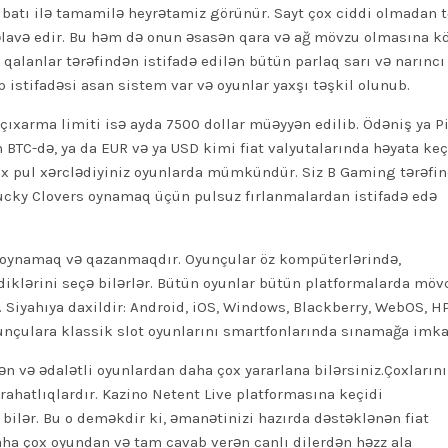
ibatı ilə tamamilə heyrətamiz görünür. Sayt çox ciddi olmadan 
q əlavə edir. Bu həm də onun əsasən qara və ağ mövzu olmasına 
b qalanlar tərəfindən istifadə edilən bütün parlaq sarı və narıncı
p istifadəsi asan sistem var və oyunlar yaxşı təşkil olunub.
arma limiti isə ayda 7500 dollar müəyyən edilib. Ödəniş ya P
TC-də, ya da EUR və ya USD kimi fiat valyutalarında həyata keçir
çox pul xərclədiyiniz oyunlarda mümkündür. Siz B Gaming tərəfi
Lucky Clovers oynamaq üçün pulsuz fırlanmalardan istifadə edə
 oynamaq və qazanmaqdır. Oyunçular öz kompüterlərində,
diklərini seçə bilərlər. Bütün oyunlar bütün platformalarda mö
 Siyahıya daxildir: Android, iOS, Windows, Blackberry, WebOS, H
unçulara klassik slot oyunlarını smartfonlarında sınamağa imkan
və ədalətli oyunlardan daha çox yararlana bilərsiniz.Çoxların
rahatlıqlardır. Kazino Netent Live platformasına keçidi
bilər. Bu o deməkdir ki, əmanətinizi hazırda dəstəklənən fiat
daha çox oyundan və tam cavab verən canlı dilerdən həzz ala