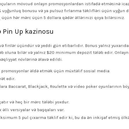
unçuların mövcud onlayn promosyonlardan istifadə etməsinə ica
 uyğunluq bonusu və ya pulsuz fırlanma təklifləri üçün uyğun de
 üçün hər mərc üçün 5 dollara qədər əllərinizi qoya bilərsiniz.
 Pin Up kazinosu
 və finlər üçündür və yeddi gün etibarlıdır. Bonus yalnız yuxarıd
əb oluna bilər və yalnız $20 minimum depozit tələb edir. Onlayn
əqliyyat növlərinə əlavə edildi.
və promosyonlar əldə etmək üçün müxtəlif sosial media
ət edir.
lara Baccarat, Blackjack, Roulette və video poker oyunlarının bö
tır və heç bir mərc tələbi yoxdur.
 əlli versiyalar və başqaları var.
simum 5 pul çıxarma təklif edir ki, bu da ən inkişaf etmiş ölk