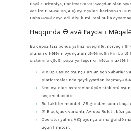
Böyük Britaniya, Danimarka və İsveçdən olan oy
verilmir. Məsələn, ABŞ oyunçuları kazinonun 100%
Daha əvvəl qeyd edildiyi kimi, real pulla oynamaq
Haqqında Əlavə Faydalı Məqalə
Bu depozitsiz bonus yalnız isveçlilər, norveçlilər
olunan ölkələrin oyunçuları tərəfindən
Pin Up
təl
sistemi o qədər populyarlaşdı ki, hətta müxtəlif n
Pin Up Casino oyunçuları ən son xəbərlər 
platformalarında qeydiyyatdan keçməyə dəv
Stol oyunları axtaranlar üçün stolüstü oyun
seçimi daxildir.
Bu təklifin müddəti 28 gündən sonra başa ça
21 Blackjack variantı, Avropa Ruleti, bəzi çox
Operator yalnız ABŞ oyunçularına gündə mak
üçün limitdir.