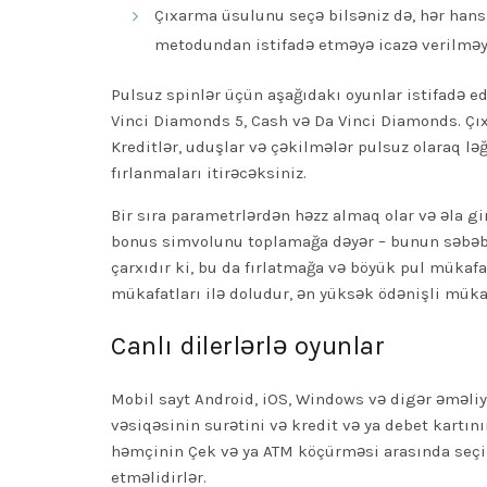
Çıxarma üsulunu seçə bilsəniz də, hər hans
metodundan istifadə etməyə icazə verilməy
Pulsuz spinlər üçün aşağıdakı oyunlar istifadə e
Vinci Diamonds 5, Cash və Da Vinci Diamonds. Çıx
Kreditlər, uduşlar və çəkilmələr pulsuz olaraq lə
fırlanmaları itirəcəksiniz.
Bir sıra parametrlərdən həzz almaq olar və əla g
bonus simvolunu toplamağa dəyər – bunun səbəbin
çarxıdır ki, bu da fırlatmağa və böyük pul mükafa
mükafatları ilə doludur, ən yüksək ödənişli mükaf
Canlı dilerlərlə oyunlar
Mobil sayt Android, iOS, Windows və digər əməli
vəsiqəsinin surətini və kredit və ya debet kartın
həmçinin Çek və ya ATM köçürməsi arasında seçim
etməlidirlər.