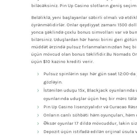
biləcəksiniz. Pin Up Casino slotların geniş seçi
Beləliklə, yeni başlayanlar səbirli olmalı və etd
öyrənməlidirlər. Onlar qeydiyyat zamanı 1500 doll
yonca şəklində çoxlu bonus simvolları var və bun
bilərsiniz. Uduşlardan hər hansı birini geri götü
müddət ərzində pulsuz fırlanmalarınızdan heç bir
üçün mövcud olan bonus təklifidir.Bu Nomads On
üçün $10 kazino krediti verir.
Pulsuz spinlərin sayı hər gün saat 12:00-d
gözləyin.
İstənilən uduşu 15x, Blackjack oyunlarında 
oyunlarında uduşlar üçün heç bir mərc tələ
Pin Up Casino lisenziyalıdır və Curacao Rə
Onların canlı söhbəti həm oyunçuları, həm də
Əksər oyunlar 17 dildə mövcuddur, lakin siz
Depozit üçün istifadə edilən orijinal üsula v