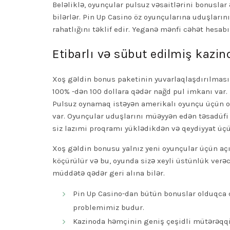
Beləliklə, oyunçular pulsuz vəsaitlərini bonusla
bilərlər. Pin Up Casino öz oyunçularına uduşların
rahatlığını təklif edir. Yeganə mənfi cəhət hesab
Etibarlı və sübut edilmiş kazin
Xoş gəldin bonus paketinin yuvarlaqlaşdırılması
100% -dən 100 dollara qədər nağd pul imkanı var.
Pulsuz oynamaq istəyən amerikalı oyunçu üçün onl
var. Oyunçular uduşlarını müəyyən edən təsadüfi n
siz lazımi proqramı yüklədikdən və qeydiyyat üçü
Xoş gəldin bonusu yalnız yeni oyunçular üçün açıl
köçürülür və bu, oyunda sizə xeyli üstünlük verə
müddətə qədər geri alına bilər.
Pin Up Casino-dan bütün bonuslar olduqca 
problemimiz budur.
Kazinoda həmçinin geniş çeşidli mütərəqqi 