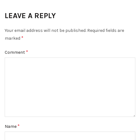
LEAVE A REPLY
Your email address will not be published.
Required fields are
*
marked
*
Comment
*
Name