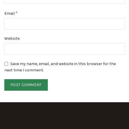
*
Email
Website
Save my name, email, and website in this browser for the
next time I comment.