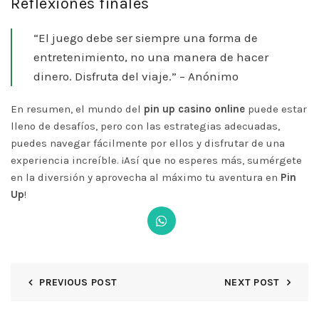
Reflexiones finales
“El juego debe ser siempre una forma de
entretenimiento, no una manera de hacer
dinero. Disfruta del viaje.” – Anónimo
En resumen, el mundo del
pin up casino online
puede estar
lleno de desafíos, pero con las estrategias adecuadas,
puedes navegar fácilmente por ellos y disfrutar de una
experiencia increíble. ¡Así que no esperes más, sumérgete
en la diversión y aprovecha al máximo tu aventura en
Pin
Up
!
PREVIOUS POST
NEXT POST