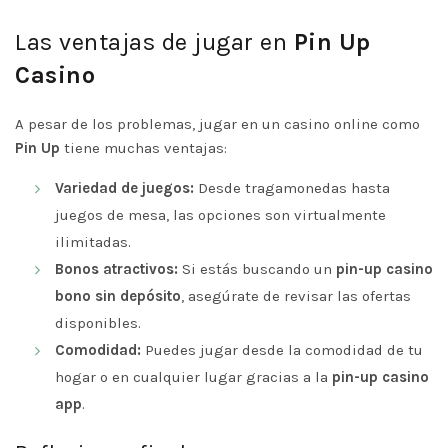
Las ventajas de jugar en
Pin Up
Casino
A pesar de los problemas, jugar en un casino online como
Pin Up
tiene muchas ventajas:
Variedad de juegos:
Desde tragamonedas hasta
juegos de mesa, las opciones son virtualmente
ilimitadas.
Bonos atractivos:
Si estás buscando un
pin-up casino
bono sin depósito
, asegúrate de revisar las ofertas
disponibles.
Comodidad:
Puedes jugar desde la comodidad de tu
hogar o en cualquier lugar gracias a la
pin-up casino
app
.