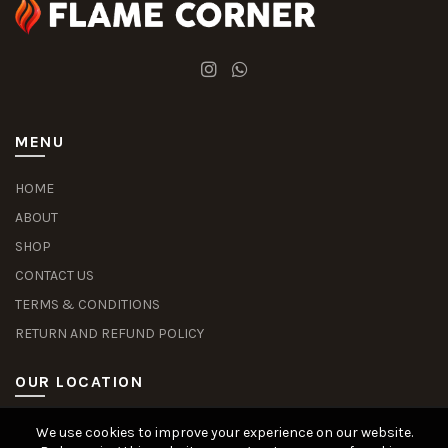
MENU
HOME
ABOUT
SHOP
CONTACT US
TERMS & CONDITIONS
RETURN AND REFUND POLICY
OUR LOCATION
We use cookies to improve your experience on our website.
Slot Deposit Dana
Situs Pusakabet
Pusakabet Daftar Slot
Seputar Slot Online