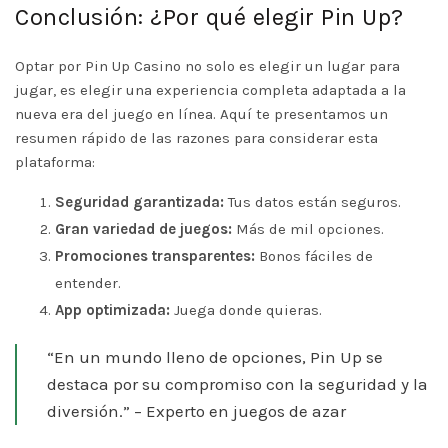
Conclusión: ¿Por qué elegir Pin Up?
Optar por Pin Up Casino no solo es elegir un lugar para
jugar, es elegir una experiencia completa adaptada a la
nueva era del juego en línea. Aquí te presentamos un
resumen rápido de las razones para considerar esta
plataforma:
Seguridad garantizada:
Tus datos están seguros.
Gran variedad de juegos:
Más de mil opciones.
Promociones transparentes:
Bonos fáciles de
entender.
App optimizada:
Juega donde quieras.
“En un mundo lleno de opciones, Pin Up se
destaca por su compromiso con la seguridad y la
diversión.” – Experto en juegos de azar