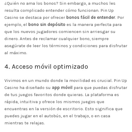
¿Quién no ama los bonos? Sin embargo, a muchos les
resulta complicado entender cómo funcionan. Pin Up
Casino se destaca por ofrecer
bonos fácil de entender
. Por
ejemplo, el
bono sin depósito
es la manera perfecta para
que los nuevos jugadores comiencen sin arriesgar su
dinero. Antes de reclamar cualquier bono, siempre
asegúrate de leer los términos y condiciones para disfrutar
al máximo.
4. Acceso móvil optimizado
Vivimos en un mundo donde la movilidad es crucial. Pin Up
Casino ha diseñado su
app móvil
para que puedas disfrutar
de tus juegos favoritos donde quieras. La plataforma es
rápida, intuitiva y ofrece los mismos juegos que
encuentras en la versión de escritorio. Esto significa que
puedes jugar en el autobús, en el trabajo, o en casa
DISMISS
mientras te relajas.