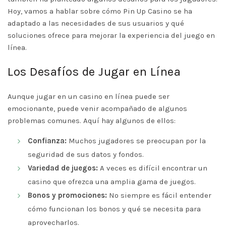
Hoy, vamos a hablar sobre cómo Pin Up Casino se ha
adaptado a las necesidades de sus usuarios y qué
soluciones ofrece para mejorar la experiencia del juego en
línea.
Los Desafíos de Jugar en Línea
Aunque jugar en un casino en línea puede ser
emocionante, puede venir acompañado de algunos
problemas comunes. Aquí hay algunos de ellos:
Confianza:
Muchos jugadores se preocupan por la
seguridad de sus datos y fondos.
Variedad de juegos:
A veces es difícil encontrar un
casino que ofrezca una amplia gama de juegos.
Bonos y promociones:
No siempre es fácil entender
cómo funcionan los bonos y qué se necesita para
aprovecharlos.