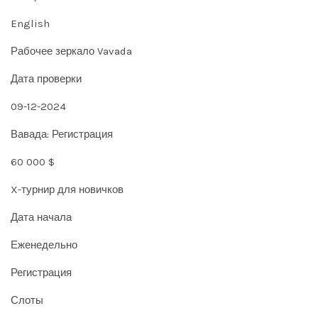
English
Рабочее зеркало Vavada
Дата проверки
09-12-2024
Вавада: Регистрация
60 000 $
X-турнир для новичков
Дата начала
Еженедельно
Регистрация
Слоты