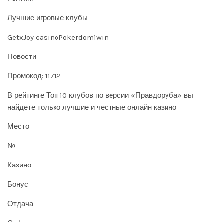
Лучшие игровые клубы
GetxJoy casinoPokerdom1win
Новости
Промокод: 11712
В рейтинге Топ 10 клубов по версии «Правдоруба» вы
найдете только лучшие и честные онлайн казино
Место
№
Казино
Бонус
Отдача