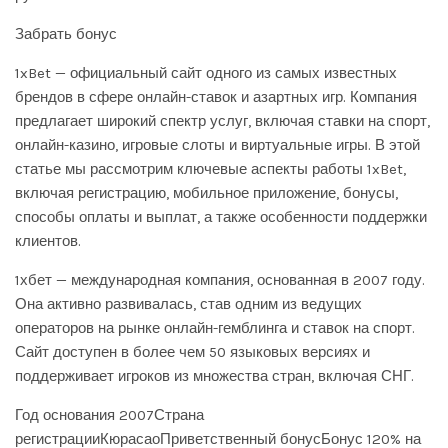
Забрать бонус
1xBet — официальный сайт одного из самых известных
брендов в сфере онлайн-ставок и азартных игр. Компания
предлагает широкий спектр услуг, включая ставки на спорт,
онлайн-казино, игровые слоты и виртуальные игры. В этой
статье мы рассмотрим ключевые аспекты работы 1xBet,
включая регистрацию, мобильное приложение, бонусы,
способы оплаты и выплат, а также особенности поддержки
клиентов.
1хбет — международная компания, основанная в 2007 году.
Она активно развивалась, став одним из ведущих
операторов на рынке онлайн-гемблинга и ставок на спорт.
Сайт доступен в более чем 50 языковых версиях и
поддерживает игроков из множества стран, включая СНГ.
Год основания 2007Страна
регистрацииКюрасаоПриветственный бонусБонус 120% на