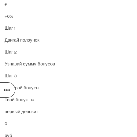
₽
+0%
Шаг 1
Двигай ползунок
Шаг 2
Узнавай сумму бонусов
Шаг 3
Забирай бонусы
Твой бонус на
первый депозит
0
руб