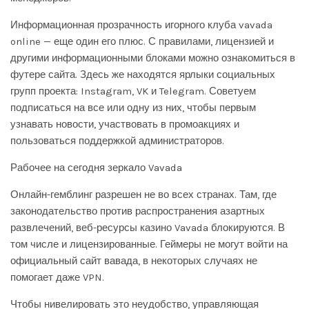
Информационная прозрачность игорного клуба vavada
online — еще один его плюс. С правилами, лицензией и
другими информационными блоками можно ознакомиться в
футере сайта. Здесь же находятся ярлыки социальных
групп проекта: Instagram, VK и Telegram. Советуем
подписаться на все или одну из них, чтобы первым
узнавать новости, участвовать в промоакциях и
пользоваться поддержкой администраторов.
Рабочее на сегодня зеркало Vavada
Онлайн-гемблинг разрешен не во всех странах. Там, где
законодательство против распространения азартных
развлечений, веб-ресурсы казино Vavada блокируются. В
том числе и лицензированные. Геймеры не могут войти на
официальный сайт вавада, в некоторых случаях не
помогает даже VPN.
Чтобы нивелировать это неудобство, управляющая