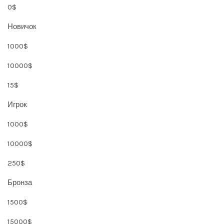
0$
Новичок
1000$
10000$
15$
Игрок
1000$
10000$
250$
Бронза
1500$
15000$