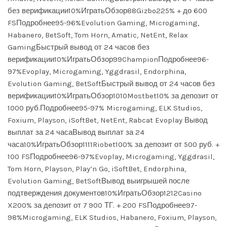
без верификации10%ИгратьОбзор88Gizbo225% + до 600
FSПодробнее95-96%Evolution Gaming, Microgaming,
Habanero, BetSoft, Tom Horn, Amatic, NetEnt, Relax
GamingБыстрый вывод от 24 часов без
верификации10%ИгратьОбзор99ChampionПодробнее96-
97%Evoplay, Microgaming, Yggdrasil, Endorphina,
Evolution Gaming, BetSoftБыстрый вывод от 24 часов без
верификации10%ИгратьОбзор1010Mostbet10% за депозит от
1000 руб.Подробнее95-97% Microgaming, ELK Studios,
Foxium, Playson, iSoftBet, NetEnt, Rabcat Evoplay Вывод
выплат за 24 часаВывод выплат за 24
часа10%ИгратьОбзор1111Riobet100% за депозит от 500 руб. +
100 FSПодробнее96-97%Evoplay, Microgaming, Yggdrasil,
Tom Horn, Playson, Play’n Go, iSoftBet, Endorphina,
Evolution Gaming, BetSoftВывод выигрышей после
подтверждения документов10%ИгратьОбзор1212Casino
X200% за депозит от 7 900 ТГ. + 200 FSПодробнее97-
98%Microgaming, ELK Studios, Habanero, Foxium, Playson,