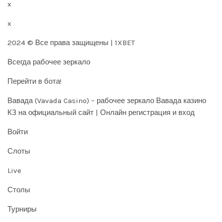
x
x
2024 © Все права защищены | 1XBET
Всегда рабочее зеркало
Перейти в бота!
Вавада (Vavada Casino) – рабочее зеркало Вавада казино
КЗ на официальный сайт | Онлайн регистрация и вход
Войти
Слоты
Live
Столы
Турниры