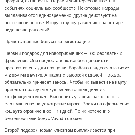
профиля, активность в играх и заинтересованность в
событиях социальных сообществ. Некоторые награды
выплачиваются единовременно, другие действуют на
постоянной основе. Вторую группу разделяют на четыре
вида вознаграждений.
Приветственные бонусы за регистрацию
Первый подарок для новоприбывших — 100 бесплатных
фриспинов. Они предоставляются без депозита и
предназначены для вращения барабанов видеослота Great
Pigsby Magaways. Аппарат с высокой отдачей — 96,2%,
обязательно принесет заносы. Чтобы их вывести на карту,
придется прокрутить куш за настоящие деньги с
коэффициентом х20. Выполнить условие разрешено в
слот-машинах на усмотрение игрока. Время на оформление
кэшаута ограниченное — 14 дней. По их истечению
бездепозитный бонус Vavada сгорает.
Второй подарок новым клиентам выплачивается при