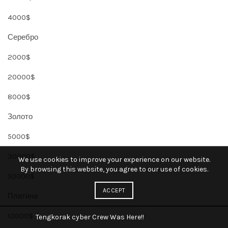
4000$
Серебро
2000$
20000$
8000$
Золото
5000$
30000$
We use cookies to improve your experience on our website.
By browsing this website, you agree to our use of cookies.
50000$
ACCEPT
Платина
10000$
Tengkorak cyber Crew Was Here!!