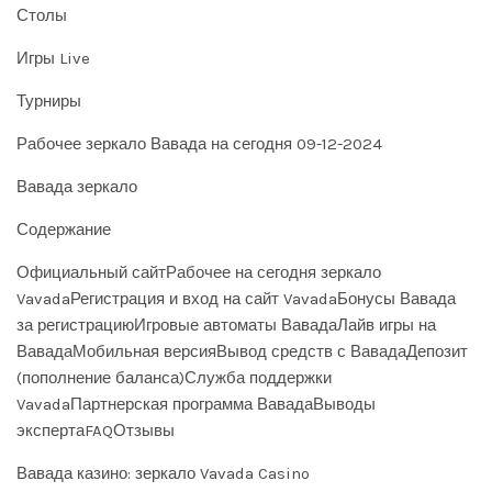
Столы
Игры Live
Турниры
Рабочее зеркало Вавада на сегодня 09-12-2024
Вавада зеркало
Содержание
Официальный сайтРабочее на сегодня зеркало
VavadaРегистрация и вход на сайт VavadaБонусы Вавада
за регистрациюИгровые автоматы ВавадаЛайв игры на
ВавадаМобильная версияВывод средств с ВавадаДепозит
(пополнение баланса)Служба поддержки
VavadaПартнерская программа ВавадаВыводы
экспертаFAQОтзывы
Вавада казино: зеркало Vavada Casino