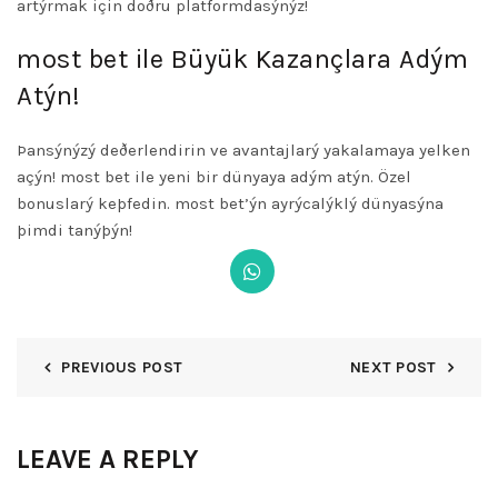
artýrmak için doðru platformdasýnýz!
most bet ile Büyük Kazançlara Adým
Atýn!
Þansýnýzý deðerlendirin ve avantajlarý yakalamaya yelken
açýn! most bet ile yeni bir dünyaya adým atýn. Özel
bonuslarý keþfedin. most bet’ýn ayrýcalýklý dünyasýna
þimdi tanýþýn!
PREVIOUS POST
NEXT POST
LEAVE A REPLY