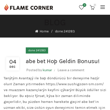
0
0
BLOG
Home
done 241283
done 241283
abe bet Hoþ Geldin Bonusu!
04
DEC
Posted by
kumar
Leave a comment
Tanýtým Avantajý ile baþ döndürücü bir deneyime hazýr
olun! Zaman yitirmeden
https://www.sushigozen-sm.com/
ve muazzam kazançlarýn keyfini çýkarýn! Büyük ödüller sizi
bekliyor. Bu eþsiz fýrsat, kýsa bir zaman diliminde
geçerlidir, bu yüzden hemen harekete geçin! abe bet’in
uzman ekibi, size üstün oyun deneyimini temin etmek için