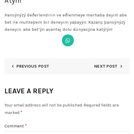
Atýn!
Þansýnýzý deðerlendirin ve eðlenmeye merhaba deyin! abe
bet ile muhteþem bir deneyim yaþayýn. Kazanç þansýnýzý
deneyin. abe bet’ýn avantaj dolu dünyasýna katýlýn!
PREVIOUS POST
NEXT POST
LEAVE A REPLY
Your email address will not be published.
Required fields are
*
marked
*
Comment