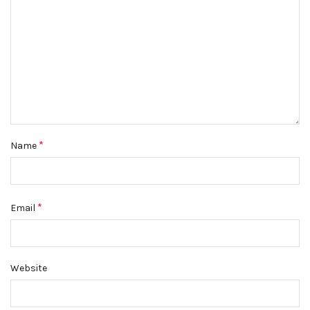
*
Name
*
Email
Website