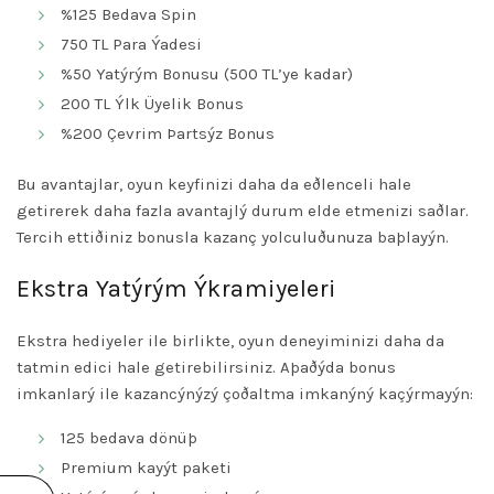
%125 Bedava Spin
750 TL Para Ýadesi
%50 Yatýrým Bonusu (500 TL’ye kadar)
200 TL Ýlk Üyelik Bonus
%200 Çevrim Þartsýz Bonus
Bu avantajlar, oyun keyfinizi daha da eðlenceli hale
getirerek daha fazla avantajlý durum elde etmenizi saðlar.
Tercih ettiðiniz bonusla kazanç yolculuðunuza baþlayýn.
Ekstra Yatýrým Ýkramiyeleri
Ekstra hediyeler ile birlikte, oyun deneyiminizi daha da
tatmin edici hale getirebilirsiniz. Aþaðýda bonus
imkanlarý ile kazancýnýzý çoðaltma imkanýný kaçýrmayýn:
125 bedava dönüþ
Premium kayýt paketi