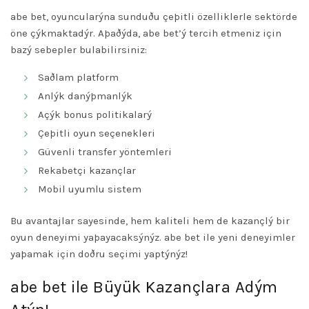
abe bet, oyuncularýna sunduðu çeþitli özelliklerle sektörde
öne çýkmaktadýr. Aþaðýda, abe bet’ý tercih etmeniz için
bazý sebepler bulabilirsiniz:
Saðlam platform
Anlýk danýþmanlýk
Açýk bonus politikalarý
Çeþitli oyun seçenekleri
Güvenli transfer yöntemleri
Rekabetçi kazançlar
Mobil uyumlu sistem
Bu avantajlar sayesinde, hem kaliteli hem de kazançlý bir
oyun deneyimi yaþayacaksýnýz. abe bet ile yeni deneyimler
yaþamak için doðru seçimi yaptýnýz!
abe bet ile Büyük Kazançlara Adým