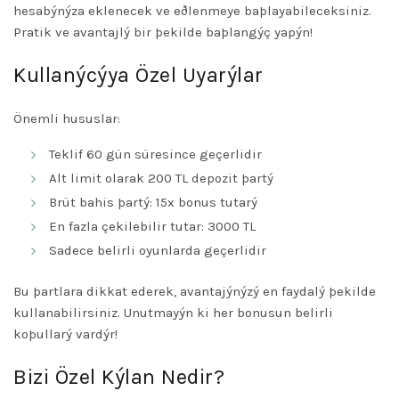
hesabýnýza eklenecek ve eðlenmeye baþlayabileceksiniz.
Pratik ve avantajlý bir þekilde baþlangýç yapýn!
Kullanýcýya Özel Uyarýlar
Önemli hususlar:
Teklif 60 gün süresince geçerlidir
Alt limit olarak 200 TL depozit þartý
Brüt bahis þartý: 15x bonus tutarý
En fazla çekilebilir tutar: 3000 TL
Sadece belirli oyunlarda geçerlidir
Bu þartlara dikkat ederek, avantajýnýzý en faydalý þekilde
kullanabilirsiniz. Unutmayýn ki her bonusun belirli
koþullarý vardýr!
Bizi Özel Kýlan Nedir?
DISMISS