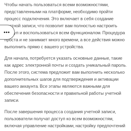
Чтобы начать пользоваться всеми возможностями,
представленными на платформе, необходимо пройти
процесс подключения. Это включает в себя создание
учетной записи, что позволит вам полностью настроить
доступ и воспользоваться всем функционалом. Процедура
проста и не занимает много времени, а все действия можно
выполнить прямо с вашего устройства.
Для начала, потребуется указать основные данные, такие
как адрес электронной почты и создать уникальный пароль.
После этого, система предложит вам выполнить несколько
дополнительных шагов для подтверждения и активации
вашего аккаунта. Все этапы являются важными для
обеспечения безопасности и правильной работы учетной
записи.
После завершения процесса создания учетной записи,
пользователи получат доступ ко всем возможностям,
включая управление настройками, настройку предпочтений