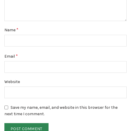
*
Name
*
Email
Website
Save my name, email, and website in this browser for the
next time I comment.