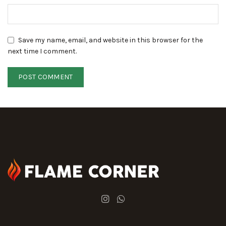
Save my name, email, and website in this browser for the
next time I comment.