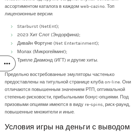
ассортиментом каталога в каждом web-cazino. Топ
лицензионные версии:
Starburst (NetEnt);
2023 Хит Слот (Эндорфина);
Дивайн Фортуне (Net Entertainment);
Молах (Микрогейминг);
Трипле Диамонд (ИГТ) и другие хиты.
Предельно востребованные эмуляторы частенько
предоставлены на титульной странице клуба on-line. Они
отличаются повышенным значением РТП, оптимальной
степенью рисковости, прибыльными бонус-опциями. Под
призовыми опциями имеются в виду re-spins, риск-раунд,
повышенные множители и иные.
Условия игры на деньги с выводом