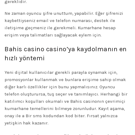
gereklidir.
Ne zaman oyuncu şifre unuttum, yapabilir. Eğer şifrenizi
kaybettiyseniz email ve telefon numarası, destek ile
iletişime geçmeniz ile gerekmeli. Kumarhane hesap
erişim veya talimatları sağlayacak eylem için.
Bahis casino casino’ya kaydolmanın en
hızlı yöntemi
Yeni dijital kullanıcılar gerekli parayla oynamak için,
promosyonlar kullanmak ve bunlara erişime sahip olmak
diğer karlı özellikler için bunu yapmalısınız. Oyuncu
telefon oluşturursa, tuş seçer ve tanımlayıcı. Herhangi bir
katılımcı koşulları okumalı ve Bahis casinonın çevrimiçi
kumarhane temellerini bilmeye zorunludur. Kayıt aşama,
onay ile a Bir sms kodundan kod biter. Fırsat yalnızca
yetişkin hak kazanır.