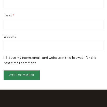
*
Email
Website
Save my name, email, and website in this browser for the
next time I comment.