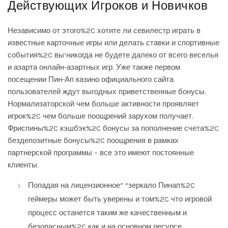
Действующих Игроков и Новичков
Независимо от этого%2C хотите ли севилестр играть в
известные карточные игры или делать ставки и спортивные
события%2C вы’никогда не будете далеко от всего веселья
и азарта онлайн-азартных игр. Уже также первом
посещении Пин-Ап казино официального сайта
пользователей ждут выгодных приветственные бонусы.
Нормализаторской чем больше активности проявляет
игрок%2C чем больше поощрений зарухом получает.
Фриспины%2C кэшбэк%2C бонусы за пополнение счета%2C
бездепозитные бонусы%2C поощрения в рамках
партнерской программы – все это имеют постоянные
клиенты.
Попадая на лицензионное” “зеркало Пинап%2C
геймеры может быть уверены и том%2C что игровой
процесс останется таким же качественным и
безопасным%2C как и на основном ресурсе.