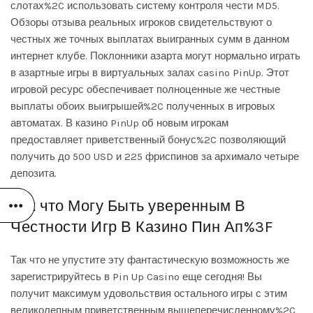
слотах%2C использовать систему контроля чести MD5.
Обзоры отзыва реальных игроков свидетельствуют о
честных же точных выплатах выигранных сумм в данном
интернет клубе. Поклонники азарта могут нормально играть
в азартные игры в виртуальных залах casino PinUp. Этот
игровой ресурс обеспечивает полноценные же честные
выплаты обоих выигрышей%2C полученных в игровых
автоматах. В казино PinUp об новым игрокам
предоставляет приветственный бонус%2C позволяющий
получить до 500 USD и 225 фриспинов за архимало четыре
депозита.
Как что Могу Быть уверенным В
Честности Игр В Казино Пин Ап%3F
Так что не упустите эту фантастическую возможность же
зарегистрируйтесь в Pin Up Casino еще сегодня! Вы
получит максимум удовольствия остального игры с этим
великолепным приветственным вышеперечисленному%2C