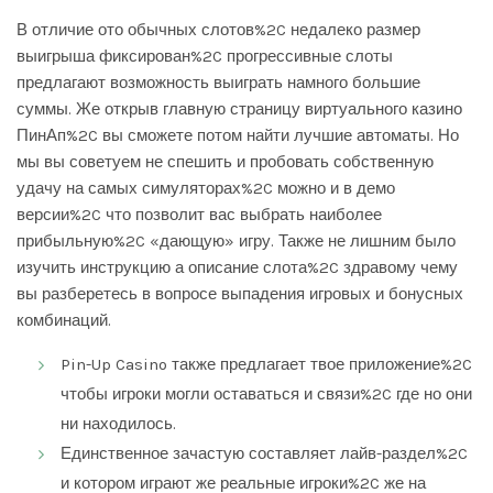
В отличие ото обычных слотов%2C недалеко размер
выигрыша фиксирован%2C прогрессивные слоты
предлагают возможность выиграть намного большие
суммы. Же открыв главную страницу виртуального казино
ПинАп%2C вы сможете потом найти лучшие автоматы. Но
мы вы советуем не спешить и пробовать собственную
удачу на самых симуляторах%2C можно и в демо
версии%2C что позволит вас выбрать наиболее
прибыльную%2C «дающую» игру. Также не лишним было
изучить инструкцию а описание слота%2C здравому чему
вы разберетесь в вопросе выпадения игровых и бонусных
комбинаций.
Pin-Up Casino также предлагает твое приложение%2C
чтобы игроки могли оставаться и связи%2C где но они
ни находилось.
Единственное зачастую составляет лайв-раздел%2C
и котором играют же реальные игроки%2C же на