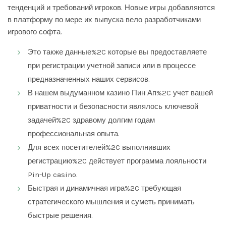
тенденций и требований игроков. Новые игры добавляются
в платформу по мере их выпуска вело разработчиками
игрового софта.
Это также данные%2C которые вы предоставляете
при регистрации учетной записи или в процессе
предназначенных наших сервисов.
В нашем выдуманном казино Пин Ап%2C учет вашей
приватности и безопасности являлось ключевой
задачей%2C здравому долгим годам
профессиональная опыта.
Для всех посетителей%2C выполнивших
регистрацию%2C действует программа лояльности
Pin-Up casino.
Быстрая и динамичная игра%2C требующая
стратегического мышления и суметь принимать
быстрые решения.