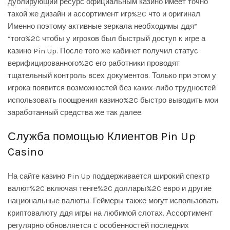
дублирующий ресурс официальным казино имеет точно
такой же дизайн и ассортимент игр%2C что и оригинал.
Именно поэтому активные зеркала необходимы ддя”
“того%2C чтобы у игроков был быстрый доступ к игре а
казино Pin Up. После того же кабинет получил статус
верифицированного%2C его работники проводят
тщательный контроль всех документов. Только при этом у
игрока появится возможностей без каких-либо трудностей
использовать поощрения казино%2C быстро выводить мои
заработанный средства же так далее.
Служба помощью Клиентов Pin Up
Casino
На сайте казино Pin Up поддерживается широкий спектр
валют%2C включая тенге%2C доллары%2C евро и другие
национальные валюты. Геймеры также могут использовать
криптовалюту ддя игры на любимой слотах. Ассортимент
регулярно обновляется с особенностей последних