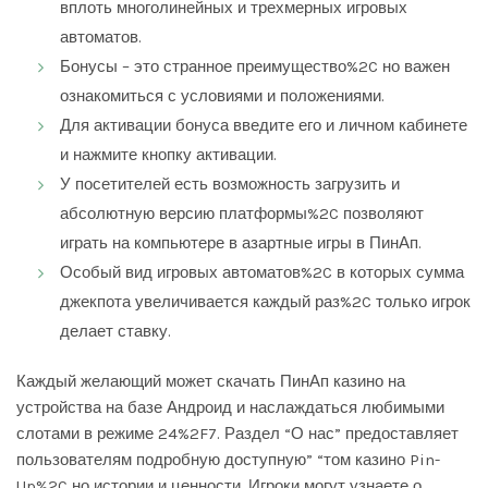
вплоть многолинейных и трехмерных игровых
автоматов.
Бонусы – это странное преимущество%2C но важен
ознакомиться с условиями и положениями.
Для активации бонуса введите его и личном кабинете
и нажмите кнопку активации.
У посетителей есть возможность загрузить и
абсолютную версию платформы%2C позволяют
играть на компьютере в азартные игры в ПинАп.
Особый вид игровых автоматов%2C в которых сумма
джекпота увеличивается каждый раз%2C только игрок
делает ставку.
Каждый желающий может скачать ПинАп казино на
устройства на базе Андроид и наслаждаться любимыми
слотами в режиме 24%2F7. Раздел “О нас” предоставляет
пользователям подробную доступную” “том казино Pin-
Up%2C но истории и ценности. Игроки могут узнаете о