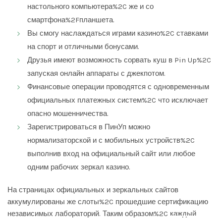
настольного компьютера%2C же и со
смартфона%2Fпланшета.
Вы смогу наслаждаться играми казино%2C ставками
на спорт и отличными бонусами.
Друзья имеют возможность сорвать куш в Pin Up%2C
запуская онлайн аппараты с джекпотом.
Финансовые операции проводятся с одновременным
официальных платежных систем%2C что исключает
опасно мошенничества.
Зарегистрироваться в ПинУп можно
нормализаторской и с мобильных устройств%2C
выполнив вход на официальный сайт или любое
одним рабочих зеркал казино.
На страницах официальных и зеркальных сайтов
аккумулированы же слоты%2C прошедшие сертификацию
независимых лабораторий. Таким образом%2C каждый