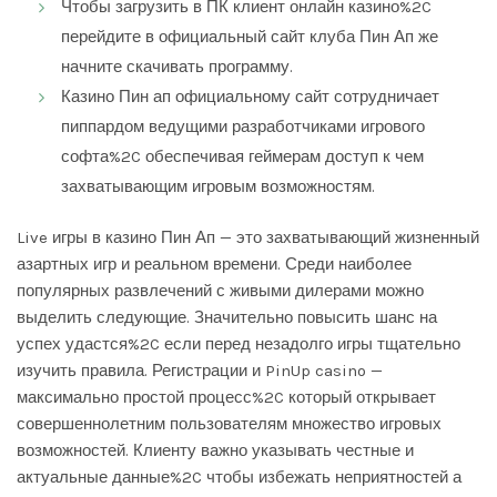
Чтобы загрузить в ПК клиент онлайн казино%2C
перейдите в официальный сайт клуба Пин Ап же
начните скачивать программу.
Казино Пин ап официальному сайт сотрудничает
пиппардом ведущими разработчиками игрового
софта%2C обеспечивая геймерам доступ к чем
захватывающим игровым возможностям.
Live игры в казино Пин Ап — это захватывающий жизненный
азартных игр и реальном времени. Среди наиболее
популярных развлечений с живыми дилерами можно
выделить следующие. Значительно повысить шанс на
успех удастся%2C если перед незадолго игры тщательно
изучить правила. Регистрации и PinUp casino —
максимально простой процесс%2C который открывает
совершеннолетним пользователям множество игровых
возможностей. Клиенту важно указывать честные и
актуальные данные%2C чтобы избежать неприятностей а