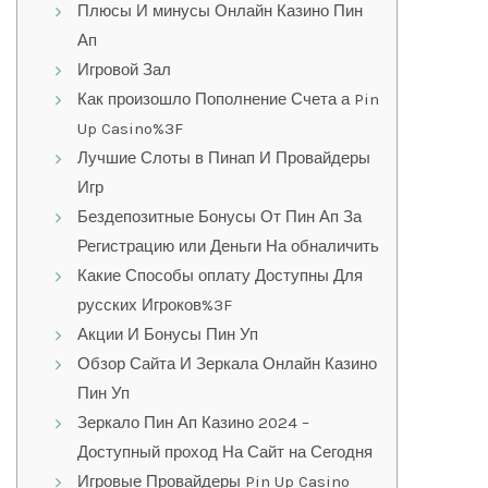
Плюсы И минусы Онлайн Казино Пин
Ап
Игровой Зал
Как произошло Пополнение Счета а Pin
Up Casino%3F
Лучшие Слоты в Пинап И Провайдеры
Игр
Бездепозитные Бонусы От Пин Ап За
Регистрацию или Деньги На обналичить
Какие Способы оплату Доступны Для
русских Игроков%3F
Акции И Бонусы Пин Уп
Обзор Сайта И Зеркала Онлайн Казино
Пин Уп
Зеркало Пин Ап Казино 2024 –
Доступный проход На Сайт на Сегодня
Игровые Провайдеры Pin Up Casino