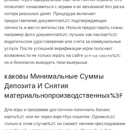
позволяет ознакомиться с играми и их механикой без риска
потери реальных денег. Процедура включает
предоставление документов%2C подтверждающих
личность и место жительства. Нельзя предоставить сканы
например фото документов%2C лучших как паспорт%2C
водительское удостоверение или счета за коммунальные
услуги. После успешной верификации игрок получает
возможности не только играть на сайте pin-up casino%2C
но и безопасно выводить твои выигрыши.
каковы Минимальные Суммы
Депозита И Снятия
материальнопроизводственных%3F
Для игры и программе достаточно пополнить баланс
карты%2C или же через вирстбук кошелек. Однако%2C
только в этом случае%2C он сможет начнем преследование