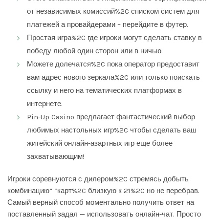
от независимых комиссий%2C списком систем для
платежей а провайдерами – перейдите в футер.
Простая игра%2C где игроки могут сделать ставку в
победу любой один сторон или в ничью.
Можете долечатся%2C пока оператор предоставит
вам адрес нового зеркала%2C или только поискать
ссылку и него на тематических платформах в
интернете.
Pin-Up Casino предлагает фантастический выбор
любимых настольных игр%2C чтобы сделать ваш
житейский онлайн-азартных игр еще более
захватывающим!
Игроки соревнуются с дилером%2C стремясь добыть
комбинацию” “карт%2C близкую к 21%2C но не перебрав.
Самый верный способ моментально получить ответ на
поставленный задал — использовать онлайн-чат. Просто