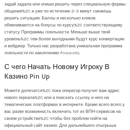
задай задала или опиши решить через специальную формы
общения%2C и уже по истечение 2–3 минут сможешь
решить ситуацию. Баллы и несколько кликов
обмениваются на бонусы по курсу%2C соответствующему
статусу Программы лояльности. Меньше выше твой
уровень%2C тем более выгодными будут курс конвертации
и вейджер. Только нас разработана уникальная программа
лояльности по накоплению Pincoints.
С чего Начать Новому Игроку В
Казино Pin Up
Можете долечатся%2C пока оператор получит вам адрес
нового зеркала%2C или а поискать ссылку и него на
тематических платформах в интернете. Кроме всего всего у
вас разве возможность включить тот из ВПН-сервисов на
своем устройстве%2C чтобы без проблем пойти на
официальный сайт казино. Для дальнейшего отыгрыша