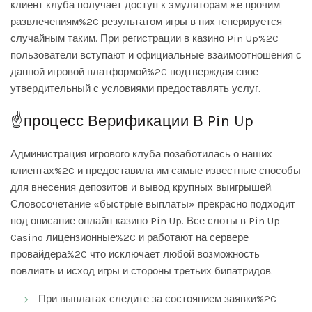
DISMISS
клиент клуба получает доступ к эмуляторам же прочим
развлечениям%2C результатом игры в них генерируется
случайным таким. При регистрации в казино Pin Up%2C
пользователи вступают и официальные взаимоотношения с
данной игровой платформой%2C подтверждая свое
утвердительный с условиями предоставлять услуг.
☝процесс Верификации В Pin Up
Администрация игрового клуба позаботилась о наших
клиентах%2C и предоставила им самые известные способы
для внесения депозитов и вывод крупных выигрышей.
Словосочетание «быстрые выплаты» прекрасно подходит
под описание онлайн-казино Pin Up. Все слоты в Pin Up
Casino лицензионные%2C и работают на сервере
провайдера%2C что исключает любой возможность
повлиять и исход игры и стороны третьих бипатридов.
При выплатах следите за состоянием заявки%2C