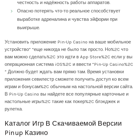
честность и надёжность работы аппаратов.
Опасно потерять что-то реальное способствует
выработке адреналина и чувства эйфории при
выигрыше.
Установить приложение Pin-Up Casino на ваше мобильное
устройство” “еще никогда не было так просто. Но%2C что
вам можно сделать%2C это идти в App Store%2C если у вы
операционная система iOS%2C и ввести “Pin-Up Casino%2C
” Должно будет ждать вам прямо там. Время установки
приложения севилестр сможете получить доступ ко всем
играм и бонусам%2C обычным на настольной версии сайта.
В Pin-Up Casino вы найдете все популярные карточные и
настольные игры%2C такие как покер%2C блэкджек и
рулетка.
Каталог Игр В Скачиваемой Версии
Pinup Казино