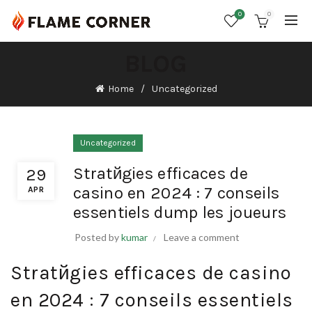
0
0
BLOG
Home
Uncategorized
Uncategorized
Stratйgies efficaces de
29
casino en 2024 : 7 conseils
APR
essentiels dump les joueurs
Posted by
kumar
Leave a comment
Stratйgies efficaces de casino
en 2024 : 7 conseils essentiels