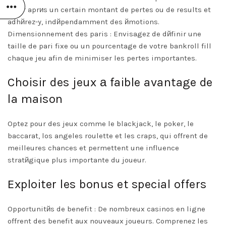
jouer aprиs un certain montant de pertes ou de results et
adhйrez-y, indйpendamment des йmotions.
Dimensionnement des paris : Envisagez de dйfinir une
taille de pari fixe ou un pourcentage de votre bankroll fill
chaque jeu afin de minimiser les pertes importantes.
Choisir des jeux а faible avantage de
la maison
Optez pour des jeux comme le blackjack, le poker, le
baccarat, los angeles roulette et les craps, qui offrent de
meilleures chances et permettent une influence
stratйgique plus importante du joueur.
Exploiter les bonus et special offers
Opportunitйs de benefit : De nombreux casinos en ligne
offrent des benefit aux nouveaux joueurs. Comprenez les