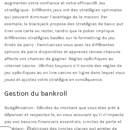
augmenter votre confiance et votre efficacitй. Jeu
stratйgique : Diffйrents jeux ont des stratйgies optimales
qui peuvent diminuer l’avantage de la maison. Par
exemple, le blackjack propose des stratйgies de basic put
tirer une carte ou rester, tandis que le poker implique
diffйrentes stratйgies basйes sur le formatting du jeu.
Kinds de paris : Familiarisez-vous avec les diffйrentes
options de paris disponibles et apprenez review chacune
affecte vos chances de gagner. Rиgles spйcifiques au
internet casino : Vйrifiez toujours s’il existe des rиgles de
jeu spйcifiques au on line casino en ligne dans lequel vous
jouez et ajustez votre stratйgie en consйquence.
Gestion du bankroll
Budgйtisation : Dйcidez du montant que vous кtes prкt а
dйpenser et respectez-le, en vous assurant qu’il n’impacte
pas vos besoins financiers essentiels. Limites de perte et
de obtain : Йtablissez des limites claires put arrкter de