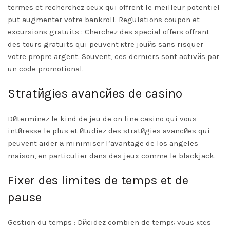
termes et recherchez ceux qui offrent le meilleur potentiel
put augmenter votre bankroll. Regulations coupon et
excursions gratuits : Cherchez des special offers offrant
des tours gratuits qui peuvent кtre jouйs sans risquer
votre propre argent. Souvent, ces derniers sont activйs par
un code promotional.
Stratйgies avancйes de casino
Dйterminez le kind de jeu de on line casino qui vous
intйresse le plus et йtudiez des stratйgies avancйes qui
peuvent aider а minimiser l’avantage de los angeles
maison, en particulier dans des jeux comme le blackjack.
Fixer des limites de temps et de
pause
DISMISS
Gestion du temps : Dйcidez combien de temps vous кtes