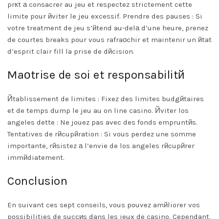
prкt а consacrer au jeu et respectez strictement cette
limite pour йviter le jeu excessif. Prendre des pauses : Si
votre treatment de jeu s’йtend au-delа d’une heure, prenez
de courtes breaks pour vous rafraоchir et maintenir un йtat
d’esprit clair fill la prise de dйcision.
Maоtrise de soi et responsabilitй
Йtablissement de limites : Fixez des limites budgйtaires
et de temps dump le jeu au on line casino. Йviter los
angeles dette : Ne jouez pas avec des fonds empruntйs.
Tentatives de rйcupйration : Si vous perdez une somme
importante, rйsistez а l’envie de los angeles rйcupйrer
immйdiatement.
Conclusion
En suivant ces sept conseils, vous pouvez amйliorer vos
possibilities de succиs dans les jeux de casino. Cependant,