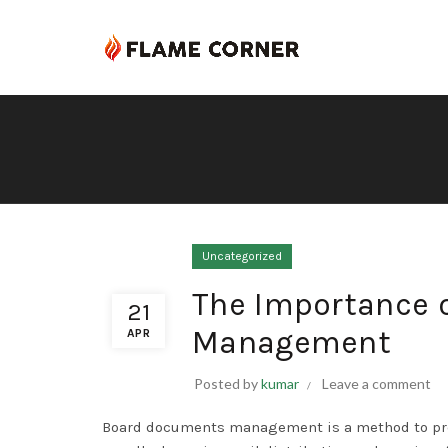
Uncategorized
The Importance 
21
Management
APR
Posted by
kumar
Leave a comment
Board documents management is a method to prep