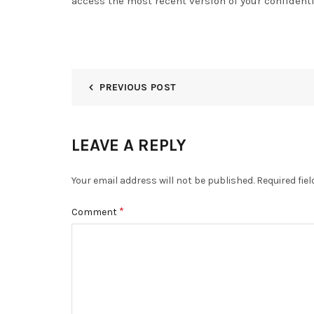
access the most recent version of your confident
PREVIOUS POST
LEAVE A REPLY
Your email address will not be published.
Required fie
*
Comment