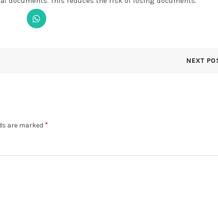
ial documents. This reduces the risk of losing documents.
NEXT PO
*
lds are marked