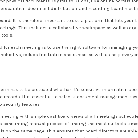
or physical documents. Digital solutions, like online portals for
 preparation, document distribution, and recording board meeti
rd. It is therefore important to use a platform that lets your 
eetings. This includes a collaborative workspace as well as digi
 tools.
ed for each meeting is to use the right software for managing yo
productive, reduce frustration and stress, as well as help everyo
form has to be protected whether it’s sensitive information abo
 records. It is essential to select a document management sys
 security features.
ch meeting with simple dashboard views of all meetings schedul
me-consuming manual process of finding the most suitable times
is on the same page. This ensures that board directors are able