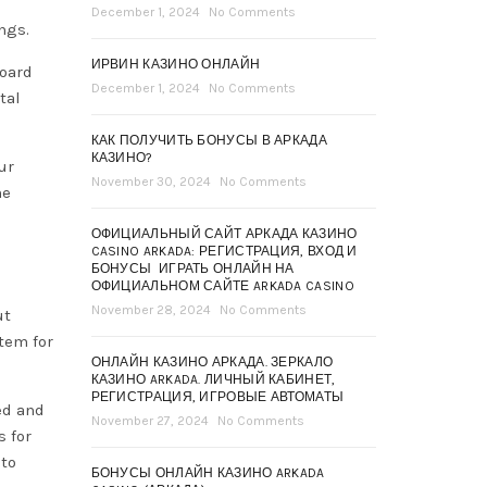
December 1, 2024
No Comments
ngs.
ИРВИН КАЗИНО ОНЛАЙН
board
December 1, 2024
No Comments
tal
КАК ПОЛУЧИТЬ БОНУСЫ В АРКАДА
КАЗИНО?
ur
November 30, 2024
No Comments
ne
ОФИЦИАЛЬНЫЙ САЙТ АРКАДА КАЗИНО
CASINO ARKADA: РЕГИСТРАЦИЯ, ВХОД И
БОНУСЫ ️ ИГРАТЬ ОНЛАЙН НА
ОФИЦИАЛЬНОМ САЙТЕ ARKADA CASINO
November 28, 2024
No Comments
ut
tem for
ОНЛАЙН КАЗИНО АРКАДА. ЗЕРКАЛО
КАЗИНО ARKADA. ЛИЧНЫЙ КАБИНЕТ,
РЕГИСТРАЦИЯ, ИГРОВЫЕ АВТОМАТЫ
ed and
November 27, 2024
No Comments
 for
 to
БОНУСЫ ОНЛАЙН КАЗИНО ARKADA