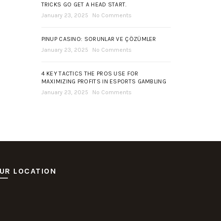
TRICKS GO GET A HEAD START.
January 23, 2025
No Comments
PINUP CASINO: SORUNLAR VE ÇÖZÜMLER
January 23, 2025
No Comments
4 KEY TACTICS THE PROS USE FOR
MAXIMIZING PROFITS IN ESPORTS GAMBLING
January 23, 2025
No Comments
UR LOCATION
ot Deposit Dana
itus Pusakabet
sakabet Daftar Slot
putar Slot Online