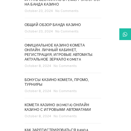
НА БАНДА КАЗИНО
October 23, 2024
No Comments
ОБЩИЙ ОБЗОР БАНДА КАЗИНО
October 23, 2024
No Comments
What
DISMISS
ОФИЦИАЛЬНОЕ КАЗИНО КОМЕТА
ОНЛАЙН. ЛИЧНЫЙ КАБИНЕТ,
РЕГИСТРАЦИЯ, ИГРОВЫЕ АВТОМАТЫ.
АКТУАЛЬНОЕ ЗЕРКАЛО KOMETA
October 8, 2024
No Comments
БОНУСЫ КАЗИНО КОМЕТА, ПРОМО,
ТУРНИРЫ
October 8, 2024
No Comments
КОМЕТА КАЗИНО (KOMETA) ОНЛАЙН
КАЗИНО С ИГРОВЫМИ АВТОМАТАМИ
October 8, 2024
No Comments
КАК ЗАРЕГИСТРИРОВАТЬСЯ BANDA