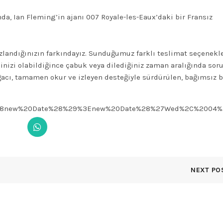
da, Ian Fleming’in ajanı 007 Royale-les-Eaux’daki bir Fransız
ızlandığınızın farkındayız. Sunduğumuz farklı teslimat seçenekle
inizi olabildiğince çabuk veya dilediğiniz zaman aralığında sor
ğacı, tamamen okur ve izleyen desteğiyle sürdürülen, bağımsız b
0%28new%20Date%28%29%3Enew%20Date%28%27Wed%2C%2004%2
NEXT PO