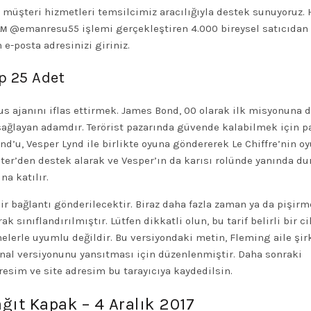
ze müşteri hizmetleri temsilcimiz aracılığıyla destek sunuyoruz. 
рам @emanresu55
işlemi gerçekleştiren 4.000 bireysel satıcıdan 
e-posta adresinizi giriniz.
p 25 Adet
s ajanını iflas ettirmek. James Bond, 00 olarak ilk misyonuna 
ns sağlayan adamdır. Terörist pazarında güvende kalabilmek için p
d’u, Vesper Lynd ile birlikte oyuna göndererek Le Chiffre’nin o
iter’den destek alarak ve Vesper’ın da karısı rolünde yanında d
na katılır.
bir bağlantı gönderilecektir. Biraz daha fazla zaman ya da pişirm
ak sınıflandırılmıştır. Lütfen dikkatli olun, bu tarif belirli bir c
lerle uyumlu değildir. Bu versiyondaki metin, Fleming aile şir
jinal versiyonunu yansıtması için düzenlenmiştir. Daha sonraki
esim ve site adresim bu tarayıcıya kaydedilsin.
ğıt Kapak – 4 Aralık 2017