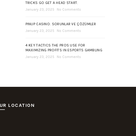
TRICKS GO GET A HEAD START.
January 23, 2025
No Comments
PINUP CASINO: SORUNLAR VE ÇÖZÜMLER
January 23, 2025
No Comments
4 KEY TACTICS THE PROS USE FOR
MAXIMIZING PROFITS IN ESPORTS GAMBLING
January 23, 2025
No Comments
UR LOCATION
ot Deposit Dana
itus Pusakabet
sakabet Daftar Slot
putar Slot Online