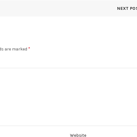
NEXT PO
*
lds are marked
Website