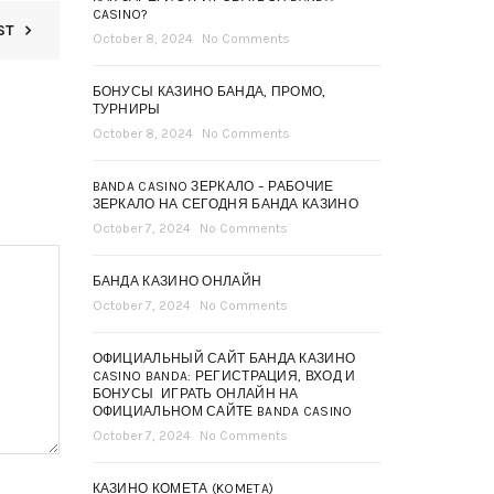
CASINO?
ST
October 8, 2024
No Comments
БОНУСЫ КАЗИНО БАНДА, ПРОМО,
ТУРНИРЫ
October 8, 2024
No Comments
BANDA CASINO ЗЕРКАЛО – РАБОЧИЕ
ЗЕРКАЛО НА СЕГОДНЯ БАНДА КАЗИНО
October 7, 2024
No Comments
БАНДА КАЗИНО ОНЛАЙН
October 7, 2024
No Comments
ОФИЦИАЛЬНЫЙ САЙТ БАНДА КАЗИНО
CASINO BANDA: РЕГИСТРАЦИЯ, ВХОД И
БОНУСЫ ️ ИГРАТЬ ОНЛАЙН НА
ОФИЦИАЛЬНОМ САЙТЕ BANDA CASINO
October 7, 2024
No Comments
КАЗИНО КОМЕТА (KOMETA)