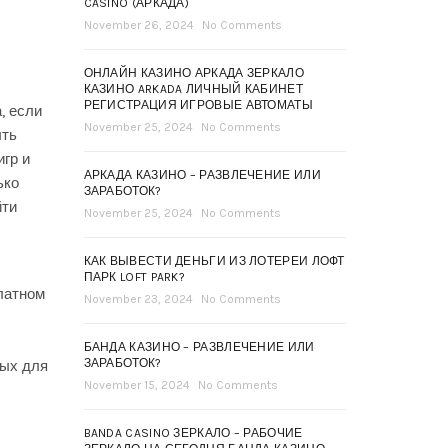
CASINO (АРКАДА)
November 26, 2024
No Comments
ОНЛАЙН КАЗИНО АРКАДА ЗЕРКАЛО
КАЗИНО ARKADA ЛИЧНЫЙ КАБИНЕТ
РЕГИСТРАЦИЯ ИГРОВЫЕ АВТОМАТЫ
, если
November 25, 2024
No Comments
ыть
игр и
АРКАДА КАЗИНО – РАЗВЛЕЧЕНИЕ ИЛИ
ько
ЗАРАБОТОК?
йти
November 25, 2024
No Comments
КАК ВЫВЕСТИ ДЕНЬГИ ИЗ ЛОТЕРЕИ ЛОФТ
ПАРК LOFT PARK?
платном
November 23, 2024
No Comments
БАНДА КАЗИНО – РАЗВЛЕЧЕНИЕ ИЛИ
ЗАРАБОТОК?
ных для
November 15, 2024
No Comments
BANDA CASINO ЗЕРКАЛО – РАБОЧИЕ