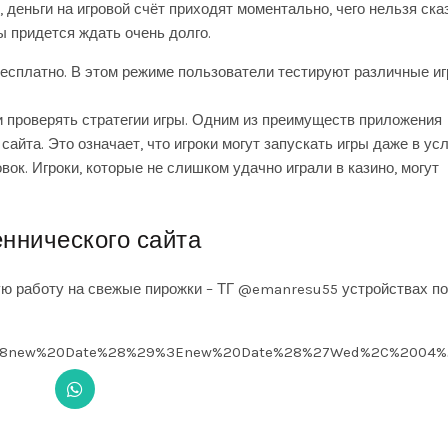
 деньги на игровой счёт приходят моментально, чего нельзя ска
ы придется ждать очень долго.
бесплатно. В этом режиме пользователи тестируют различные иг
 и проверять стратегии игры. Одним из преимуществ приложения
сайта. Это означает, что игроки могут запускать игры даже в ус
ок. Игроки, которые не слишком удачно играли в казино, могут
еннического сайта
ую работу на
свежые пирожки – ТГ @emanresu55
устройствах п
0%28new%20Date%28%29%3Enew%20Date%28%27Wed%2C%2004%2