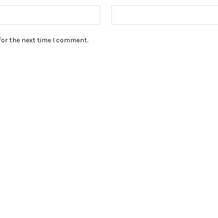
for the next time I comment.