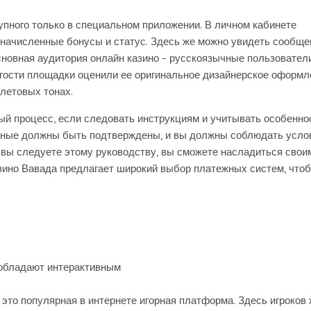
упного только в специальном приложении. В личном кабинете
 начисленные бонусы и статус. Здесь же можно увидеть сообще
новная аудитория онлайн казино – русскоязычные пользовател
 гости площадки оценили ее оригинальное дизайнерское оформл
летовых тонах.
ный процесс, если следовать инструкциям и учитывать особенно
анные должны быть подтверждены, и вы должны соблюдать усло
и вы следуете этому руководству, вы сможете насладиться свои
зино Вавада предлагает широкий выбор платежных систем, что
и обладают интерактивным
это популярная в интернете игорная платформа. Здесь игроков