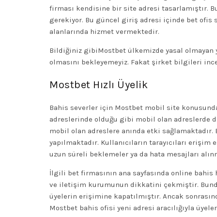
firması kendisine bir site adresi tasarlamıştır.
gerekiyor. Bu güncel giriş adresi içinde bet ofis 
alanlarında hizmet vermektedir.
Bildiğiniz gibiMostbet ülkemizde yasal olmayan yu
olmasını bekleyemeyiz. Fakat şirket bilgileri inc
Mostbet Hızlı Üyelik
Bahis severler için Mostbet mobil site konusunda
adreslerinde olduğu gibi mobil olan adreslerde 
mobil olan adreslere anında etki sağlamaktadır.
yapılmaktadır. Kullanıcıların tarayıcıları erişi
uzun süreli beklemeler ya da hata mesajları alın
İlgili bet firmasının ana sayfasında online bahis 
ve iletişim kurumunun dikkatini çekmiştir. Bund
üyelerin erişimine kapatılmıştır. Ancak sonrasınd
Mostbet bahis ofisi yeni adresi aracılığıyla üyel