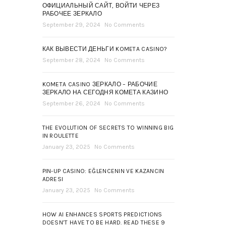
ОФИЦИАЛЬНЫЙ САЙТ, ВОЙТИ ЧЕРЕЗ
РАБОЧЕЕ ЗЕРКАЛО
September 29, 2024
No Comments
КАК ВЫВЕСТИ ДЕНЬГИ KOMETA CASINO?
September 28, 2024
No Comments
KOMETA CASINO ЗЕРКАЛО – РАБОЧИЕ
ЗЕРКАЛО НА СЕГОДНЯ КОМЕТА КАЗИНО
September 26, 2024
No Comments
THE EVOLUTION OF SECRETS TO WINNING BIG
IN ROULETTE
January 23, 2025
No Comments
PIN-UP CASINO: EĞLENCENIN VE KAZANCIN
ADRESI
January 23, 2025
No Comments
HOW AI ENHANCES SPORTS PREDICTIONS
DOESN’T HAVE TO BE HARD. READ THESE 9