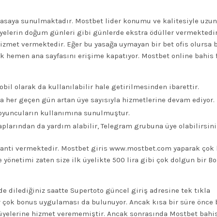
yasaya sunulmaktadır. Mostbet lider konumu ve kalitesiyle uzun
 üyelerin doğum günleri gibi günlerde ekstra ödüller vermektedir
zmet vermektedir. Eğer bu yasağa uymayan bir bet ofis olursa b
ek hemen ana sayfasını erişime kapatıyor. Mostbet online bahis 
obil olarak da kullanılabilir hale getirilmesinden ibarettir.
a her geçen gün artan üye sayısıyla hizmetlerine devam ediyor.
oyuncuların kullanımına sunulmuştur.
plarından da yardım alabilir, Telegram grubuna üye olabilirsini
anti vermektedir.
Mostbet giris
www.mostbet.com yaparak çok k
te yönetimi zaten size ilk üyelikte 500 lira gibi çok dolgun bir B
e dilediğiniz saatte Supertoto güncel giriş adresine tek tıkla
bir çok bonus uygulaması da bulunuyor. Ancak kısa bir süre önce 
n üyelerine hizmet verememiştir. Ancak sonrasında Mostbet bahi