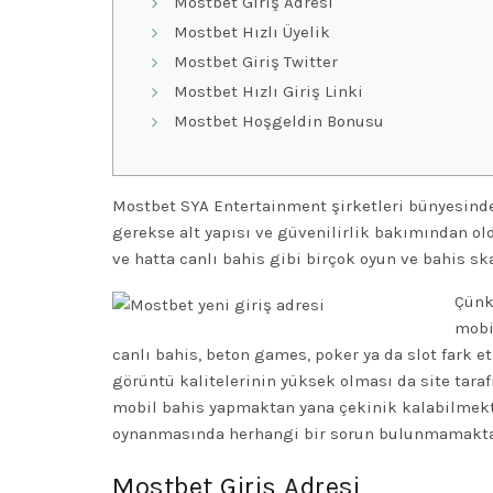
Mostbet Giriş Adresi
Mostbet Hızlı Üyelik
Mostbet Giriş Twitter
Mostbet Hızlı Giriş Linki
Mostbet Hoşgeldin Bonusu
Mostbet SYA Entertainment şirketleri bünyesinde 
gerekse alt yapısı ve güvenilirlik bakımından old
ve hatta canlı bahis gibi birçok oyun ve bahis s
Çünk
mobi
canlı bahis, beton games, poker ya da slot fark 
görüntü kalitelerinin yüksek olması da site taraf
mobil bahis yapmaktan yana çekinik kalabilmekt
oynanmasında herhangi bir sorun bulunmamakta
Mostbet Giriş Adresi