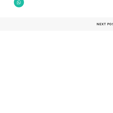
NEXT PO