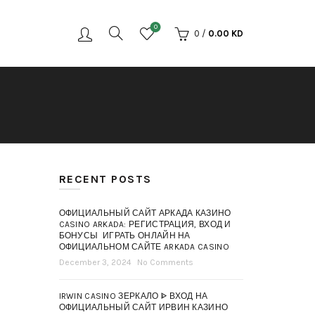
0
0
/
0.00
KD
RECENT POSTS
ОФИЦИАЛЬНЫЙ САЙТ АРКАДА КАЗИНО
CASINO ARKADA: РЕГИСТРАЦИЯ, ВХОД И
БОНУСЫ ️ ИГРАТЬ ОНЛАЙН НА
ОФИЦИАЛЬНОМ САЙТЕ ARKADA CASINO
December 3, 2024
No Comments
IRWIN CASINO ЗЕРКАЛО ᐈ ВХОД НА
ОФИЦИАЛЬНЫЙ САЙТ ИРВИН КАЗИНО