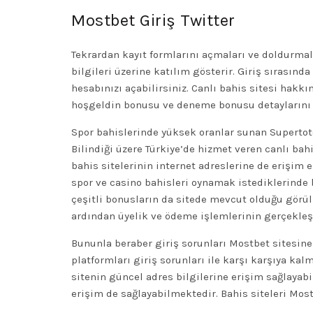
Mostbet Giriş Twitter
Tekrardan kayıt formlarını açmaları ve doldurmala
bilgileri üzerine katılım gösterir. Giriş sıras
hesabınızı açabilirsiniz. Canlı bahis sitesi hakk
hoşgeldin bonusu ve deneme bonusu detaylarını 
Spor bahislerinde yüksek oranlar sunan Supertoto
Bilindiği üzere Türkiye’de hizmet veren canlı bah
bahis sitelerinin internet adreslerine de erişim 
spor ve casino bahisleri oynamak istediklerinde b
çeşitli bonusların da sitede mevcut olduğu görül
ardından üyelik ve ödeme işlemlerinin gerçekleşt
Bununla beraber giriş sorunları Mostbet sitesine
platformları giriş sorunları ile karşı karşıya ka
sitenin güncel adres bilgilerine erişim sağlayabi
erişim de sağlayabilmektedir. Bahis siteleri Mos