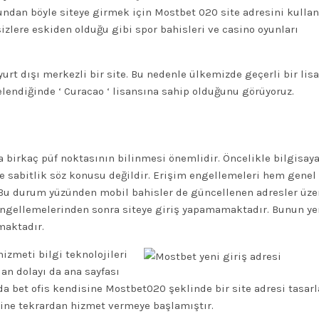
 Bundan böyle siteye girmek için Mostbet 020 site adresini kull
sizlere eskiden olduğu gibi spor bahisleri ve casino oyunları
rt dışı merkezli bir site. Bu nedenle ülkemizde geçerli bir lis
elendiğinde ‘ Curacao ‘ lisansına sahip olduğunu görüyoruz.
 birkaç püf noktasının bilinmesi önemlidir. Öncelikle bilgisaya
de sabitlik söz konusu değildir. Erişim engellemeleri hem gene
 Bu durum yüzünden mobil bahisler de güncellenen adresler üze
m engellemelerinden sonra siteye giriş yapamamaktadır. Bunun ye
maktadır.
hizmeti bilgi teknolojileri
an dolayı da ana sayfası
a bet ofis kendisine Mostbet020 şeklinde bir site adresi tasarl
erine tekrardan hizmet vermeye başlamıştır.