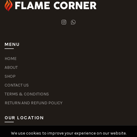
MENU
HOME
ABOUT
SHOP
CONTACT US
TERMS & CONDITIONS
RETURN AND REFUND POLICY
OUR LOCATION
We use cookies to improve your experience on our website.
Slot Deposit Dana
Situs Pusakabet
Pusakabet Daftar Slot
Seputar Slot Online