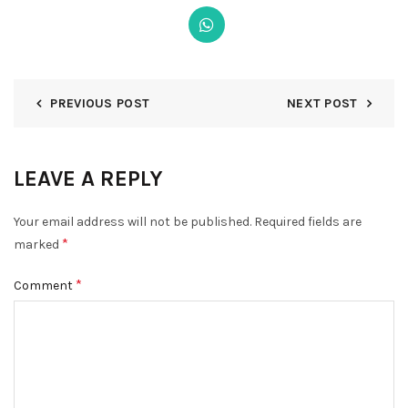
PREVIOUS POST
NEXT POST
LEAVE A REPLY
Your email address will not be published.
Required fields are
*
marked
*
Comment