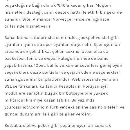
büyüklüğüne bağlı olarak %40’a kadar çıkar. Müşteri
hizmetleri desteği, canlı destek hattı ile etkili bir şekilde
sunulur. Site; Almanca, Norveççe, Fince ve İngilizce
dillerinde hizmet verir.
Sanal kumar sitelerinde; canlı rulet, jackpot ve slot gibi
oyunların yanı sıra spor oyunları da yer alır. Spor oyunları
arasında en çok dikkat çeken sekme futbol olsa da
basketbol, tenis ve e-spor kategorilerinde de bahis
yapabilirsiniz. 10bet, bahis ve kumar severlere geniş oyun
seçenekleri, cazip bonuslar ve çeşitli ödeme seçenekleri
sunan güvenilir bir platformdur. Web sitesinde yer alan
SSL sertifikaları, kullanıcı hesaplarını koruyan ayrı
modüllere sahiptir. Düşük bir bütçeyle bile yüksek
miktarda ikramiye kazanılabilir. Bu yazımda
yourcasinotr.com için Türkiye’deki online casino siteleri ve
güncel durumları ile ilgili bilgiler verdim.
Betbaba, slot ve poker gibi popüler oyunları sunarak