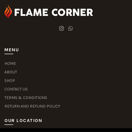
MENU
HOME
ABOUT
SHOP
CONTACT US
TERMS & CONDITIONS
RETURN AND REFUND POLICY
OUR LOCATION