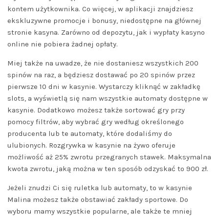
kontem użytkownika. Co więcej, w aplikacji znajdziesz
ekskluzywne promocje i bonusy, niedostępne na głównej
stronie kasyna. Zarówno od depozytu, jak i wypłaty kasyno
online nie pobiera żadnej opłaty.
Miej także na uwadze, że nie dostaniesz wszystkich 200
spinów na raz, a będziesz dostawać po 20 spinów przez
pierwsze 10 dni w kasynie. Wystarczy kliknąć w zakładkę
slots, a wyświetlą się nam wszystkie automaty dostępne w
kasynie. Dodatkowo możesz także sortować gry przy
pomocy filtrów, aby wybrać gry według określonego
producenta lub te automaty, które dodaliśmy do
ulubionych. Rozgrywka w kasynie na żywo oferuje
możliwość aż 25% zwrotu przegranych stawek. Maksymalna
kwota zwrotu, jaką można w ten sposób odzyskać to 900 zł.
Jeżeli znudzi Ci się ruletka lub automaty, to w kasynie
Malina możesz także obstawiać zakłady sportowe. Do
wyboru mamy wszystkie popularne, ale także te mniej