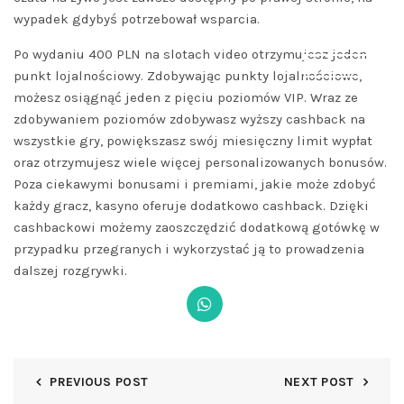
wypadek gdybyś potrzebował wsparcia.
Po wydaniu 400 PLN na slotach video otrzymujesz jeden
DISMISS
punkt lojalnościowy. Zdobywając punkty lojalnościowe,
możesz osiągnąć jeden z pięciu poziomów VIP. Wraz ze
zdobywaniem poziomów zdobywasz wyższy cashback na
wszystkie gry, powiększasz swój miesięczny limit wypłat
oraz otrzymujesz wiele więcej personalizowanych bonusów.
Poza ciekawymi bonusami i premiami, jakie może zdobyć
każdy gracz, kasyno oferuje dodatkowo cashback. Dzięki
cashbackowi możemy zaoszczędzić dodatkową gotówkę w
przypadku przegranych i wykorzystać ją to prowadzenia
dalszej rozgrywki.
PREVIOUS POST
NEXT POST